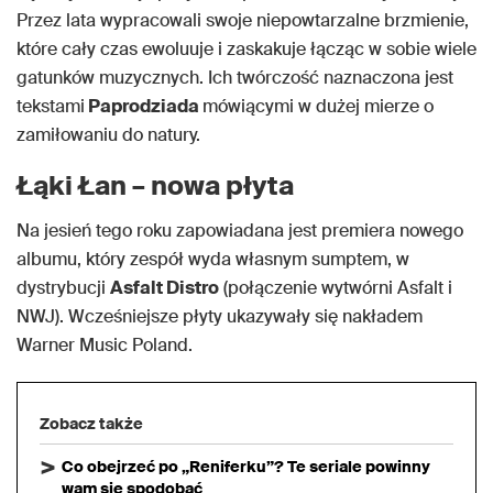
Przez lata wypracowali swoje niepowtarzalne brzmienie,
które cały czas ewoluuje i zaskakuje łącząc w sobie wiele
gatunków muzycznych. Ich twórczość naznaczona jest
tekstami
Paprodziada
mówiącymi w dużej mierze o
zamiłowaniu do natury.
Łąki Łan – nowa płyta
Na jesień tego roku zapowiadana jest premiera nowego
albumu, który zespół wyda własnym sumptem, w
dystrybucji
Asfalt Distro
(połączenie wytwórni Asfalt i
NWJ). Wcześniejsze płyty ukazywały się nakładem
Warner Music Poland.
Zobacz także
Co obejrzeć po „Reniferku”? Te seriale powinny
wam się spodobać