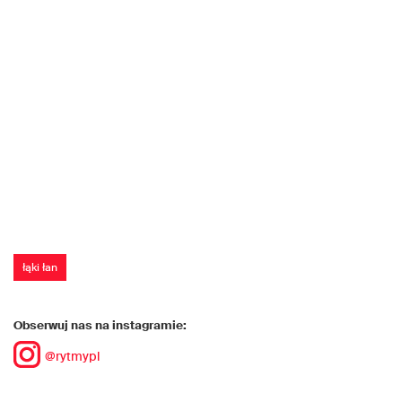
łąki łan
Obserwuj nas na instagramie:
@rytmypl