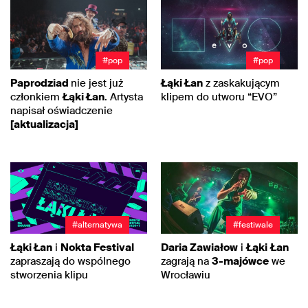
#pop
#pop
Paprodziad
nie jest już
Łąki Łan
z zaskakującym
członkiem
Łąki Łan
. Artysta
klipem do utworu “EVO”
napisał oświadczenie
[aktualizacja]
#alternatywa
#festiwale
Łąki Łan
i
Nokta Festival
Daria Zawiałow
i
Łąki
Łan
zapraszają do wspólnego
zagrają na
3-majówce
we
stworzenia klipu
Wrocławiu