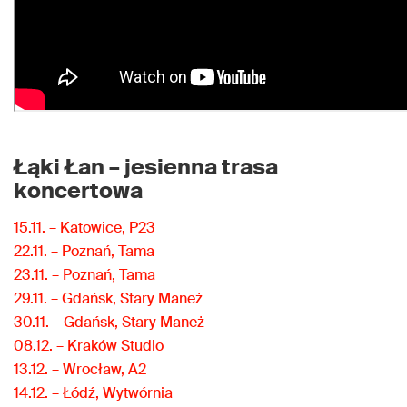
Łąki Łan – jesienna trasa
koncertowa
15.11. – Katowice, P23
22.11. – Poznań, Tama
23.11. – Poznań, Tama
29.11. – Gdańsk, Stary Maneż
30.11. – Gdańsk, Stary Maneż
08.12. – Kraków Studio
13.12. – Wrocław, A2
14.12. – Łódź, Wytwórnia