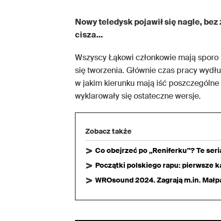
Nowy teledysk pojawił się nagle, bez
cisza…
Wszyscy Łąkowi członkowie mają sporo n
się tworzenia. Głównie czas pracy wydł
w jakim kierunku mają iść poszczególne
wyklarowały się ostateczne wersje.
Zobacz także
Co obejrzeć po „Reniferku”? Te ser
Początki polskiego rapu: pierwsze ka
WROsound 2024. Zagrają m.in. Małpa,