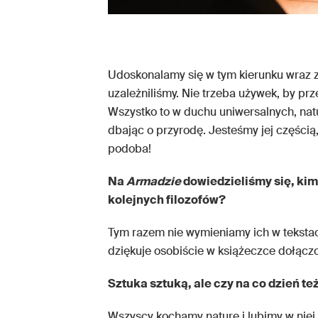
Udoskonalamy się w tym kierunku wraz z
uzależniliśmy. Nie trzeba używek, by prz
Wszystko to w duchu uniwersalnych, natu
dbając o przyrodę. Jesteśmy jej częścią
podoba!
Na
Armadzie
dowiedzieliśmy się, kim
kolejnych filozofów?
Tym razem nie wymieniamy ich w teksta
dziękuje osobiście w książeczce dołączo
Sztuka sztuką, ale czy na co dzień też
Wszyscy kochamy naturę i lubimy w niej