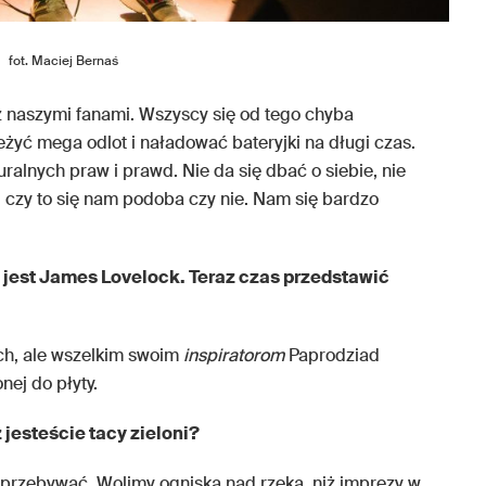
fot. Maciej Bernaś
 naszymi fanami. Wszyscy się od tego chyba
eżyć mega odlot i naładować bateryjki na długi czas.
ralnych praw i prawd. Nie da się dbać o siebie, nie
, czy to się nam podoba czy nie. Nam się bardzo
 jest James Lovelock. Teraz czas przedstawić
ch, ale wszelkim swoim
inspiratorom
Paprodziad
nej do płyty.
 jesteście tacy zieloni?
 przebywać. Wolimy ogniska nad rzeką, niż imprezy w