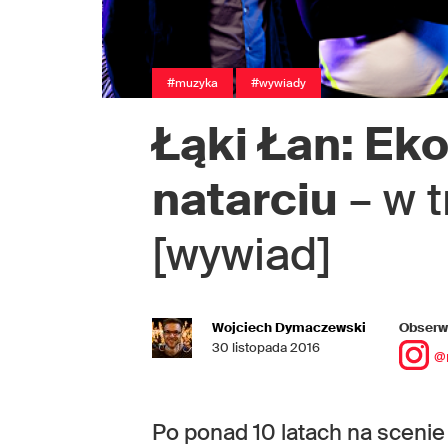
#muzyka
#wywiady
Łąki Łan: Ek
natarciu
– w t
[wywiad]
Wojciech Dymaczewski
Obserwu
30 listopada 2016
@
Po ponad 10 latach na scenie