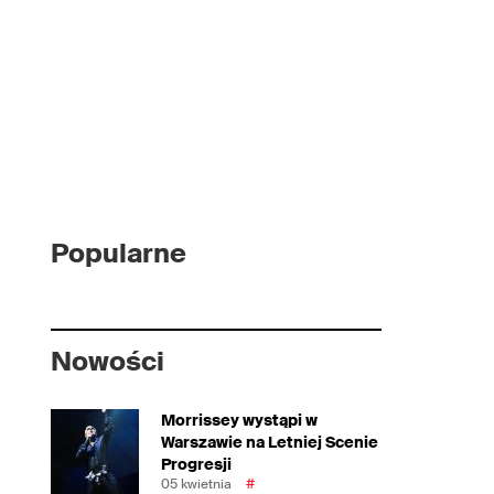
Popularne
Nowości
Morrissey wystąpi w
Warszawie na Letniej Scenie
Progresji
05 kwietnia
#