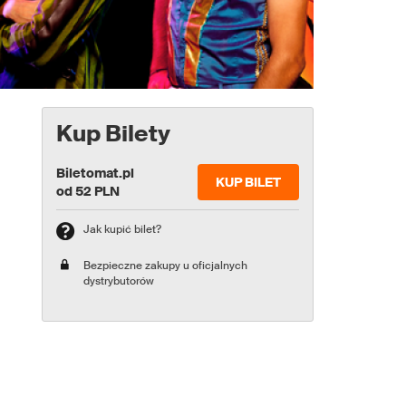
Kup Bilety
Biletomat.pl
KUP BILET
od 52 PLN
Jak kupić bilet?
Bezpieczne zakupy u oficjalnych
dystrybutorów