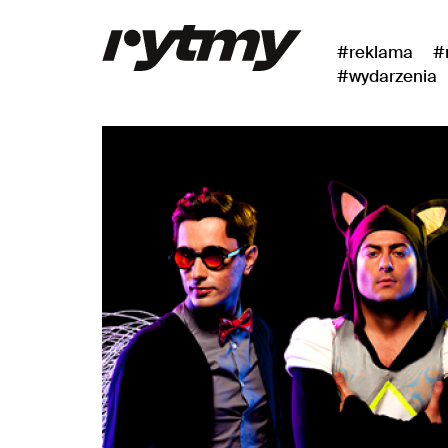
#reklama
#
#wydarzenia