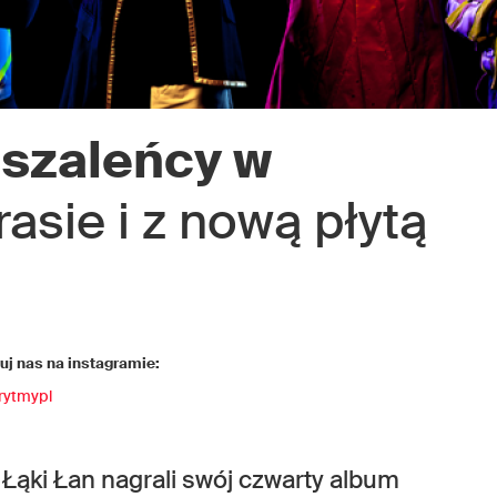
oszaleńcy w
rasie i z nową płytą
j nas na instagramie:
rytmypl
 Łąki Łan nagrali swój czwarty album