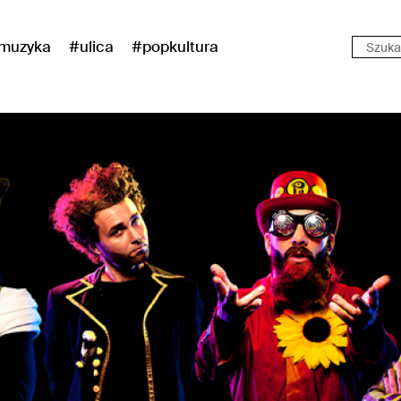
muzyka
#ulica
#popkultura