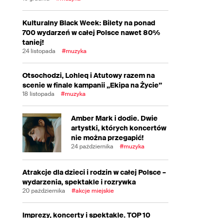
Kulturalny Black Week: Bilety na ponad
700 wydarzeń w całej Polsce nawet 80%
taniej!
24 listopada
#muzyka
Otsochodzi, Lohleq i Atutowy razem na
scenie w finale kampanii „Ekipa na Życie”
18 listopada
#muzyka
Amber Mark i dodie. Dwie
artystki, których koncertów
nie można przegapić!
24 października
#muzyka
Atrakcje dla dzieci i rodzin w całej Polsce –
wydarzenia, spektakle i rozrywka
20 października
#akcje miejskie
Imprezy, koncerty i spektakle. TOP 10