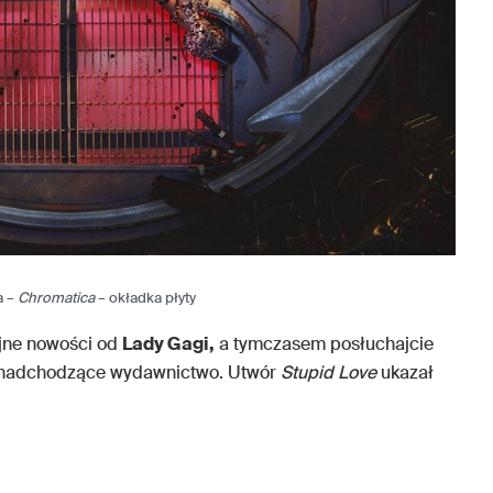
a –
Chromatica
– okładka płyty
ejne nowości od
Lady Gagi,
a tymczasem posłuchajcie
j nadchodzące wydawnictwo. Utwór
Stupid Love
ukazał