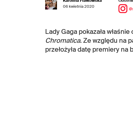
Karolina Fiałkowska
Obserwu
06 kwietnia 2020
@
Lady Gaga pokazała właśnie
Chromatica
. Ze względu na 
przełożyła datę premiery na b