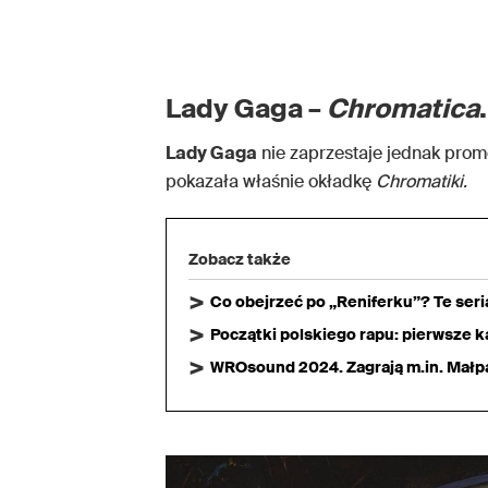
Lady Gaga –
Chromatica
Lady Gaga
nie zaprzestaje jednak prom
pokazała właśnie okładkę
Chromatiki.
Zobacz także
Co obejrzeć po „Reniferku”? Te ser
Początki polskiego rapu: pierwsze ka
WROsound 2024. Zagrają m.in. Małpa,