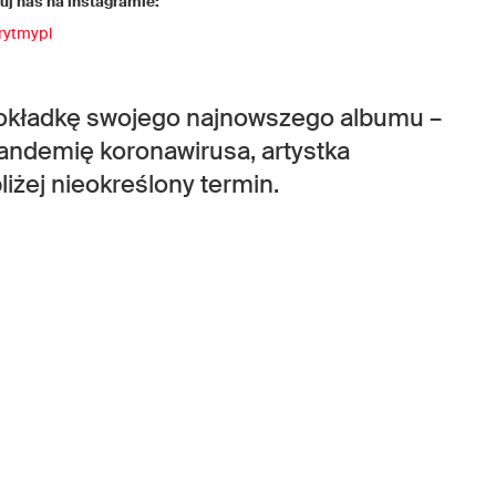
j nas na instagramie:
rytmypl
 okładkę swojego najnowszego albumu –
pandemię koronawirusa, artystka
liżej nieokreślony termin.