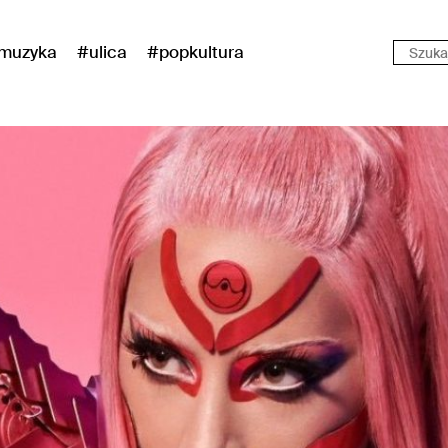
muzyka
#ulica
#popkultura