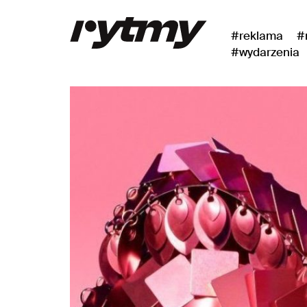
#reklama
#
#wydarzenia