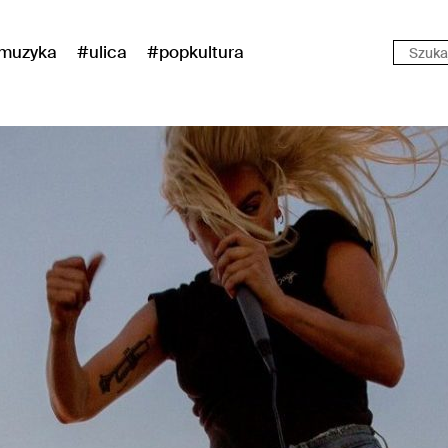
muzyka
#ulica
#popkultura