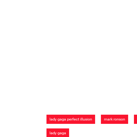
lady gaga perfect illusion
mark ronson
lady gaga