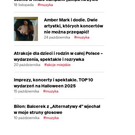
18 listopada
#muzyka
Amber Mark i dodie. Dwie
artystki, których koncertów
nie można przegapić!
24 października
#muzyka
Atrakcje dla dzieci i rodzin w całej Polsce –
wydarzenia, spektakle i rozrywka
20 października
#akcje miejskie
Imprezy, koncerty i spektakle. TOP 10
wydarzeń na Halloween 2025
15 października
#muzyka
Bilon: Balcerek z „Alternatywy 4” wjechał
w moje struny głosowe
10 października
#muzyka