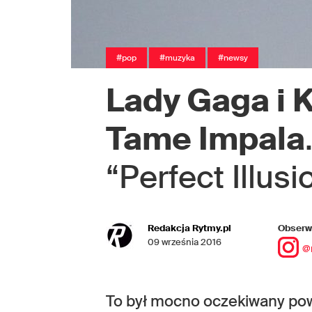
#pop
#muzyka
#newsy
Lady Gaga i K
Tame Impala
“Perfect Illusi
Redakcja Rytmy.pl
Obserwu
09 września 2016
@
To był mocno oczekiwany powró