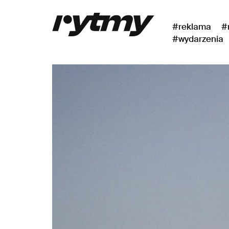
#reklama
#
#wydarzenia