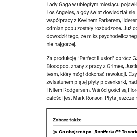
Lady Gaga w ubiegłym miesiącu pojawiła
Los Angeles, a gdy świat dowiedział się 
współpracy z Kevinem Parkerem, liderem
odmian popu zostały rozbudzone. Już c
dowodził tego, że miks psychodeliczn
nie najgorzej.
Za produkcję “Perfect Illusion” oprócz 
Bloodpop, znany z pracy z Grimes, Just
team, który mógł dokonać rewolucji. Czy i
zwiastunem piątej płyty piosenkarki, n
i Nilem Rodgersem. Wśród gości są Fl
całości jest Mark Ronson. Płyta jeszcze 
Zobacz także
Co obejrzeć po „Reniferku”? Te ser