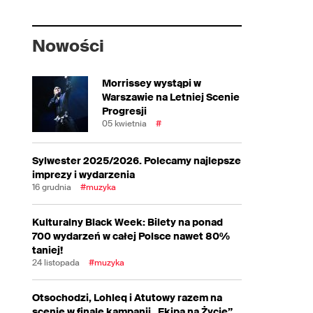
Nowości
Morrissey wystąpi w
Warszawie na Letniej Scenie
Progresji
05 kwietnia
#
Sylwester 2025/2026. Polecamy najlepsze
imprezy i wydarzenia
16 grudnia
#muzyka
Kulturalny Black Week: Bilety na ponad
700 wydarzeń w całej Polsce nawet 80%
taniej!
24 listopada
#muzyka
Otsochodzi, Lohleq i Atutowy razem na
scenie w finale kampanii „Ekipa na Życie”