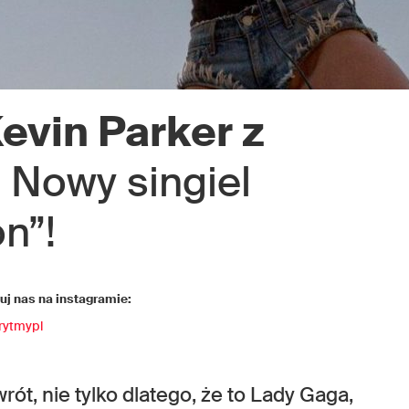
evin Parker z
. Nowy singiel
on”!
j nas na instagramie:
rytmypl
t, nie tylko dlatego, że to Lady Gaga,