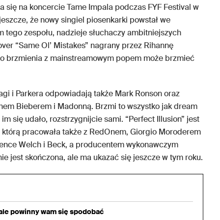
 się na koncercie Tame Impala podczas FYF Festival w
jeszcze, że nowy singiel piosenkarki powstał we
 tego zespołu, nadzieje słuchaczy ambitniejszych
over “Same Ol’ Mistakes” nagrany przez Rihannę
ego brzmienia z mainstreamowym popem może brzmieć
Gagi i Parkera odpowiadają także Mark Ronson oraz
inem Bieberem i Madonną. Brzmi to wszystko jak dream
m się udało, rozstrzygnijcie sami. “Perfect Illusion” jest
ad którą pracowała także z RedOnem, Giorgio Moroderem
orence Welch i Beck, a producentem wykonawczym
nie jest skończona, ale ma ukazać się jeszcze w tym roku.
iale powinny wam się spodobać