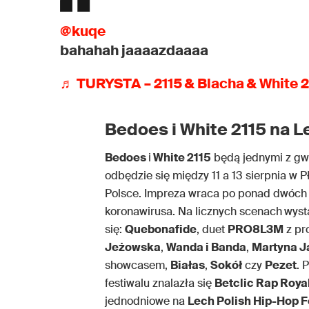
@kuqe
bahahah jaaaazdaaaa
♬ TURYSTA – 2115 & Blacha & White 2
Bedoes i White 2115 na L
Bedoes
i
White 2115
będą jednymi z g
odbędzie się między 11 a 13 sierpnia w 
Polsce. Impreza wraca po ponad dwóch
koronawirusa. Na licznych scenach
wyst
się:
Quebonafide
, duet
PRO8L3M
z pr
Jeżowska
,
Wanda i Banda
,
Martyna J
showcasem,
Białas
,
Sokół
czy
Pezet
. 
festiwalu znalazła się
Betclic Rap Roya
jednodniowe na
Lech Polish Hip-Hop F