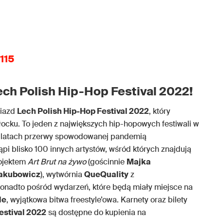
115
ech Polish Hip-Hop Festival 2022!
wiazd
Lech Polish Hip-Hop Festival 2022
, który
Płocku. To jeden z największych hip-hopowych festiwali w
 latach przerwy spowodowanej pandemią
ąpi blisko 100 innych artystów, wśród których znajdują
ojektem
Art Brut na żywo
(gościnnie
Majka
akubowicz
), wytwórnia
QueQuality
z
Ponadto pośród wydarzeń, które będą miały miejsce na
le
, wyjątkowa bitwa freestyle’owa. Karnety oraz bilety
estival 2022
są dostępne do kupienia na