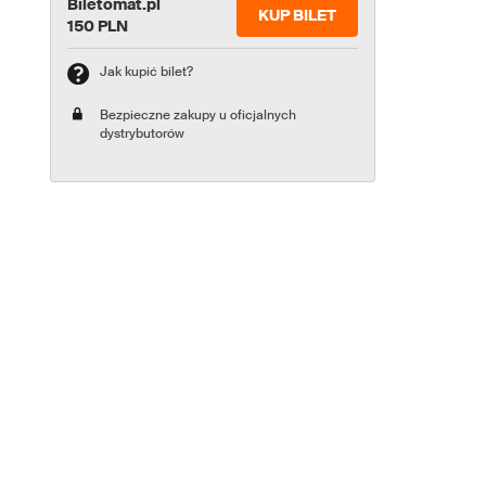
Biletomat.pl
KUP BILET
150 PLN
Jak kupić bilet?
Bezpieczne zakupy u oficjalnych
dystrybutorów