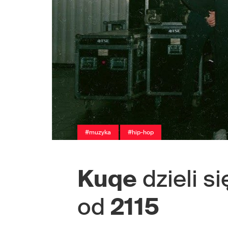
#muzyka
#hip-hop
Kuqe
dzieli 
od
2115