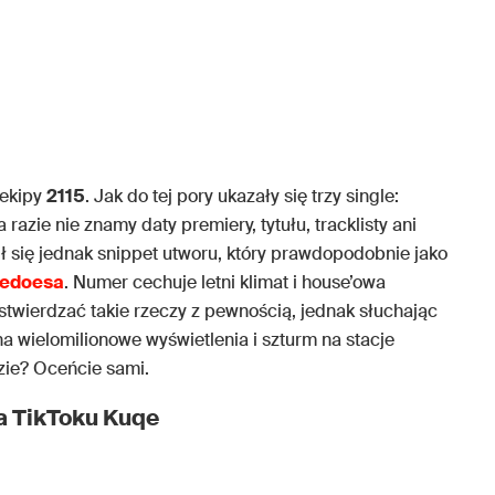
 ekipy
2115
. Jak do tej pory ukazały się trzy single:
a razie nie znamy daty premiery, tytułu, tracklisty ani
ł się jednak snippet utworu, który prawdopodobnie jako
edoesa
. Numer cechuje letni klimat i house’owa
o stwierdzać takie rzeczy z pewnością, jednak słuchając
na wielomilionowe wyświetlenia i szturm na stacje
zie? Oceńcie sami.
a TikToku Kuqe