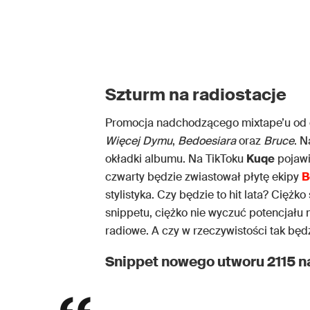
Szturm na radiostacje
Promocja nadchodzącego mixtape’u od
Więcej Dymu
,
Bedoesiara
oraz
Bruce
. N
okładki albumu. Na TikToku
Kuqe
pojawi
czwarty będzie zwiastował płytę ekipy
B
stylistyka. Czy będzie to hit lata? Ciężk
snippetu, ciężko nie wyczuć potencjału 
radiowe. A czy w rzeczywistości tak będ
Snippet nowego utworu 2115 n