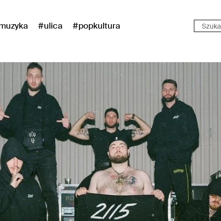
muzyka
#ulica
#popkultura