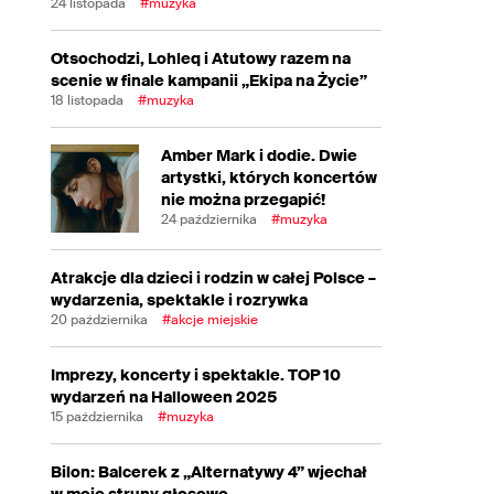
24 listopada
#muzyka
Otsochodzi, Lohleq i Atutowy razem na
scenie w finale kampanii „Ekipa na Życie”
18 listopada
#muzyka
Amber Mark i dodie. Dwie
artystki, których koncertów
nie można przegapić!
24 października
#muzyka
Atrakcje dla dzieci i rodzin w całej Polsce –
wydarzenia, spektakle i rozrywka
20 października
#akcje miejskie
Imprezy, koncerty i spektakle. TOP 10
wydarzeń na Halloween 2025
15 października
#muzyka
Bilon: Balcerek z „Alternatywy 4” wjechał
w moje struny głosowe