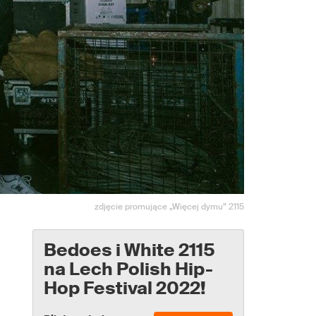
zdjęcie promujące „Więcej dymu” 2115
Bedoes i White 2115
na Lech Polish Hip-
Hop Festival 2022!