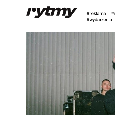
#reklama
#
#wydarzenia