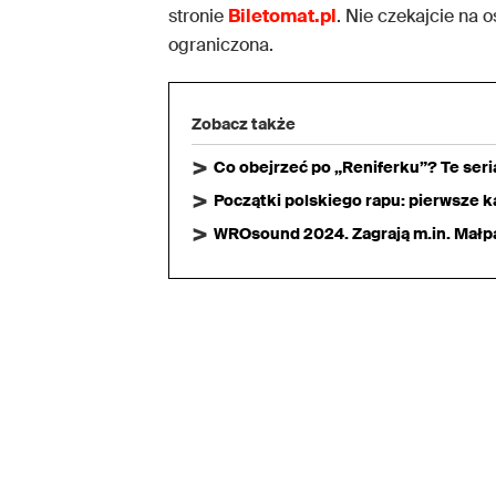
stronie
Biletomat.pl
. Nie czekajcie na 
ograniczona.
Zobacz także
Co obejrzeć po „Reniferku”? Te ser
Początki polskiego rapu: pierwsze ka
WROsound 2024. Zagrają m.in. Małpa,