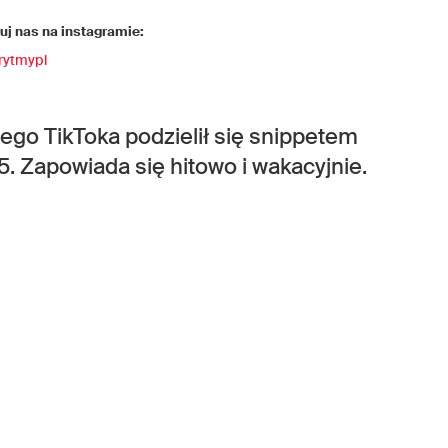
j nas na instagramie:
rytmypl
go TikToka podzielił się snippetem
. Zapowiada się hitowo i wakacyjnie.