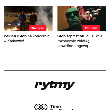
#muzyka
#muzyka
Paluch i Słoń
na koncercie
Słoń
zaprezentuje EP-kę i
w Krakowie!
rozpocznie zbiórkę
crowdfundingową