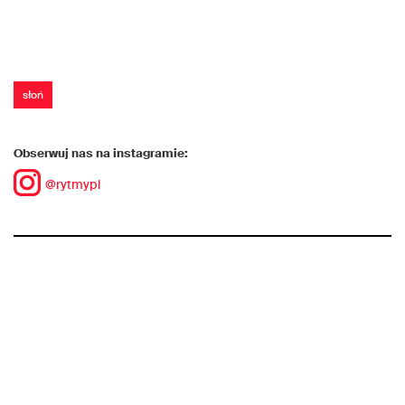
słoń
Obserwuj nas na instagramie:
@rytmypl