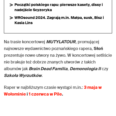
Początki polskiego rapu: pierwsze kasety, dissy i
nadejście Scyzoryka
WROsound 2024. Zagrają m.in. Małpa, susk, Bisz i
Kasia Lins
Na trasie koncertowej
MUTYLATOUR
, promującej
najnowsze wydawnictwo poznańskiego rapera,
Słoń
prezentuje nowe utwory na żywo. W koncertowej setliście
nie brakuje też dobrze znanych utworów z takich
albumów jak
Brain Dead Familia
,
Demonologia II
czy
Szkoła Wyrzutków
.
Raper w najbliższym czasie wystąpi m.in.:
3 maja w
Wołominie
i
1 czerwca w Pile
.