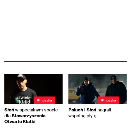
#muzyka
#muzyka
Słoń
w specjalnym spocie
Paluch
i
Słoń
nagrali
dla
Stowarzyszenia
wspólną płytę!
Otwarte Klatki