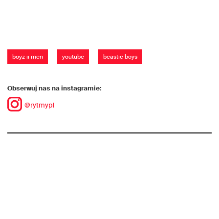
boyz ii men
youtube
beastie boys
Obserwuj nas na instagramie:
@rytmypl