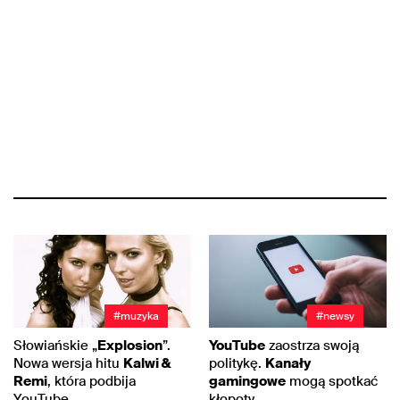
#muzyka
#newsy
Słowiańskie „
Explosion
”.
YouTube
zaostrza swoją
Nowa wersja hitu
Kalwi &
politykę.
Kanały
Remi
, która podbija
gamingowe
mogą spotkać
YouTube
kłopoty