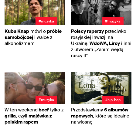
#muzyka
#muzyka
Kuba Knap
mówi o
próbie
Polscy raperzy
przeciwko
samobójczej
i walce z
rosyjskiej inwazji na
alkoholizmem
Ukrainę.
WdoWA, Liroy
i inni
z utworem „Zanim wejdą
ruscy II”
#muzyka
#hip-hop
W ten weekend
beef
tylko z
Przedstawiamy
6 albumów
grilla
, czyli
majówka z
rapowych
, które są idealne
polskim rapem
na wiosnę