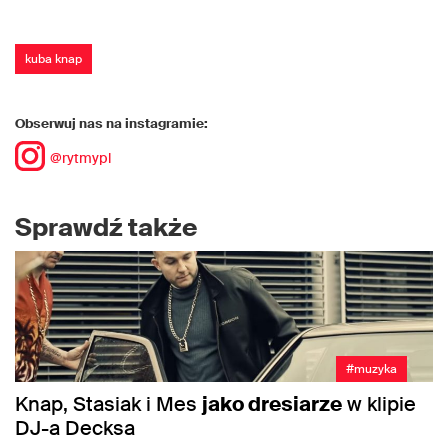
kuba knap
Obserwuj nas na instagramie:
@rytmypl
Sprawdź także
#muzyka
Knap, Stasiak i Mes
jako dresiarze
w klipie
DJ-a Decksa