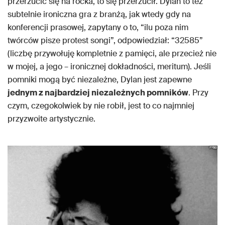
przerzucić się na rocka, to się przerzucił. Dylan to też
subtelnie ironiczna gra z branżą, jak wtedy gdy na
konferencji prasowej, zapytany o to, “ilu poza nim
twórców pisze protest songi”, odpowiedział: “32585”
(liczbę przywołuję kompletnie z pamięci, ale przecież nie
w mojej, a jego – ironicznej dokładności, meritum). Jeśli
pomniki mogą być niezależne, Dylan jest zapewne
jednym z najbardziej niezależnych pomników
. Przy
czym, czegokolwiek by nie robił, jest to co najmniej
przyzwoite artystycznie.