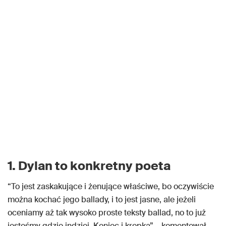
1. Dylan to konkretny poeta
“To jest zaskakujące i żenujące właściwe, bo oczywiście
można kochać jego ballady, i to jest jasne, ale jeżeli
oceniamy aż tak wysoko proste teksty ballad, no to już
jesteśmy gdzie indziej. Koniec i kropka” – komentował