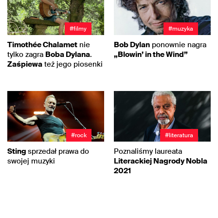
#filmy
#muzyka
Timothée Chalamet
nie
Bob Dylan
ponownie nagra
tylko zagra
Boba Dylana
.
„Blowin’ in the Wind”
Zaśpiewa
też jego piosenki
#rock
#literatura
Sting
sprzedał prawa do
Poznaliśmy laureata
swojej muzyki
Literackiej Nagrody Nobla
2021