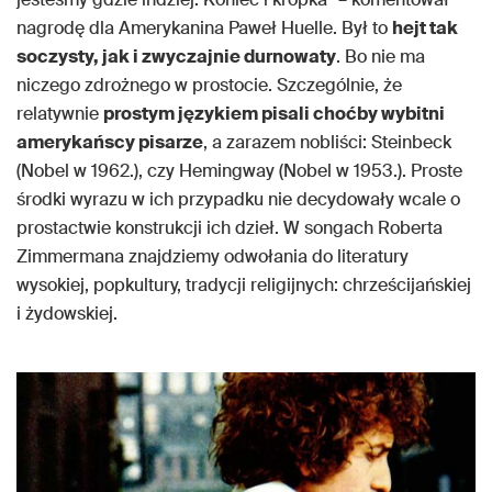
nagrodę dla Amerykanina Paweł Huelle. Był to
hejt tak
soczysty, jak i zwyczajnie durnowaty
. Bo nie ma
niczego zdrożnego w prostocie. Szczególnie, że
relatywnie
prostym językiem pisali choćby wybitni
amerykańscy pisarze
, a zarazem nobliści: Steinbeck
(Nobel w 1962.), czy Hemingway (Nobel w 1953.). Proste
środki wyrazu w ich przypadku nie decydowały wcale o
prostactwie konstrukcji ich dzieł. W songach Roberta
Zimmermana znajdziemy odwołania do literatury
wysokiej, popkultury, tradycji religijnych: chrześcijańskiej
i żydowskiej.