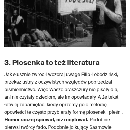
3. Piosenka to też literatura
Jak słusznie zwrócił wczoraj uwagę Filip Łobodziński,
przekaz ustny z oczywistych względów poprzedzał
piśmiennictwo. Więc Wasze praszczury nie pisały dla,
ani nie czytały dzieciom, ale im opowiadały. A że tekst
łatwiej zapamiętać, kiedy oprzemy go o melodię,
opowieści te często przybierały formę piosenek i pieśni.
Homer raczej śpiewał, niż recytował.
Podobnie
pierwsi twórcy fado. Podobnie joikujący Saamowie.