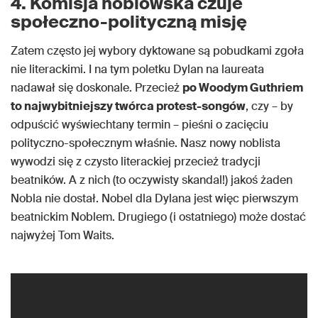
4. Komisja noblowska czuje
społeczno-polityczną misję
Zatem często jej wybory dyktowane są pobudkami zgoła
nie literackimi. I na tym poletku Dylan na laureata
nadawał się doskonale. Przecież
po Woodym Guthriem
to najwybitniejszy twórca protest-songów
, czy – by
odpuścić wyświechtany termin – pieśni o zacięciu
polityczno-społecznym właśnie. Nasz nowy noblista
wywodzi się z czysto literackiej przecież tradycji
beatników. A z nich (to oczywisty skandal!) jakoś żaden
Nobla nie dostał. Nobel dla Dylana jest więc pierwszym
beatnickim Noblem. Drugiego (i ostatniego) może dostać
najwyżej Tom Waits.