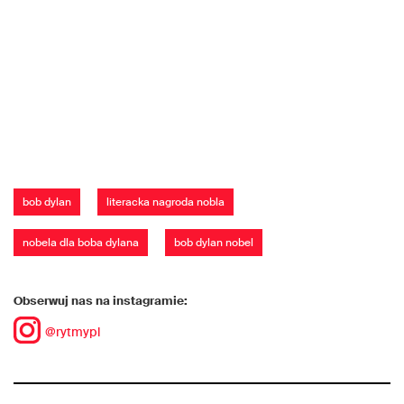
bob dylan
literacka nagroda nobla
nobela dla boba dylana
bob dylan nobel
Obserwuj nas na instagramie:
@rytmypl