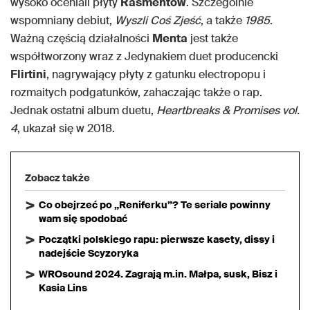
wysoko oceniali płyty
Rasmentów
. Szczególnie
wspomniany debiut,
Wyszli Coś Zjeść
, a także
1985
.
Ważną częścią działalności
Menta
jest także
współtworzony wraz z Jedynakiem duet producencki
Flirtini
, nagrywający płyty z gatunku electropopu i
rozmaitych podgatunków, zahaczając także o rap.
Jednak ostatni album duetu,
Heartbreaks & Promises vol.
4
, ukazał się w 2018.
Zobacz także
Co obejrzeć po „Reniferku”? Te seriale powinny
wam się spodobać
Początki polskiego rapu: pierwsze kasety, dissy i
nadejście Scyzoryka
WROsound 2024. Zagrają m.in. Małpa, susk, Bisz i
Kasia Lins