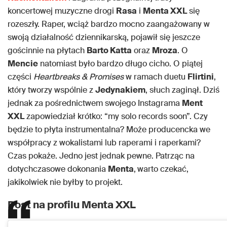
koncertowej muzyczne drogi
Rasa
i
Menta XXL
się
rozeszły. Raper, wciąż bardzo mocno zaangażowany w
swoją działalność dziennikarską, pojawił się jeszcze
gościnnie na płytach
Barto Katta
oraz
Mroza
. O
Mencie
natomiast było bardzo długo cicho. O piątej
części
Heartbreaks & Promises
w ramach duetu
Flirtini
,
który tworzy wspólnie z
Jedynakiem
, słuch zaginął. Dziś
jednak za pośrednictwem swojego Instagrama
Ment
XXL
zapowiedział krótko: “my solo records soon”. Czy
będzie to płyta instrumentalna? Może producencka we
współpracy z wokalistami lub raperami i raperkami?
Czas pokaże. Jedno jest jednak pewne. Patrząc na
dotychczasowe dokonania
Menta
,
warto czekać,
jakikolwiek nie byłby to projekt.
Post na profilu Menta XXL