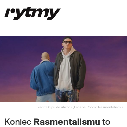
kadr z klipu do utworu „Escape Room” Rasmentalismu
Koniec
Rasmentalismu
to