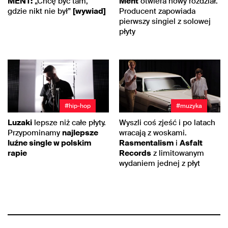
MENT:
„Chcę być tam,
Ment
otwiera nowy rozdział.
gdzie nikt nie był”
[wywiad]
Producent zapowiada
pierwszy singiel z solowej
płyty
#hip-hop
#muzyka
Luzaki
lepsze niż całe płyty.
Wyszli coś zjeść i po latach
Przypominamy
najlepsze
wracają z woskami.
luźne single w polskim
Rasmentalism
i
Asfalt
rapie
Records
z limitowanym
wydaniem jednej z płyt