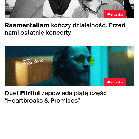
#muzyka
Rasmentalism
kończy działalność. Przed
nami ostatnie koncerty
#muzyka
Duet
Flirtini
zapowiada piątą część
“Heartbreaks & Promises”