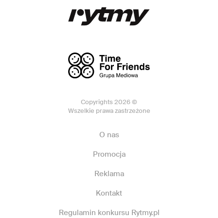
Copyrights 2026 ©
Wszelkie prawa zastrzeżone
O nas
Promocja
Reklama
Kontakt
Regulamin konkursu Rytmy.pl