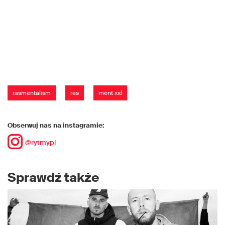
rasmentalism
ras
ment xxl
Obserwuj nas na instagramie:
@rytmypl
Sprawdź także