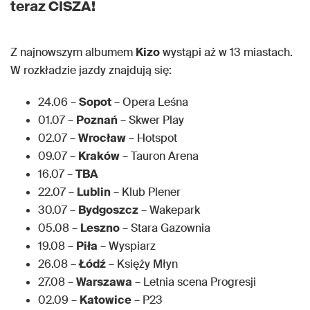
teraz CISZA!
Z najnowszym albumem
Kizo
wystąpi aż w 13 miastach.
W rozkładzie jazdy znajdują się:
24.06 –
Sopot
– Opera Leśna
01.07 –
Poznań
– Skwer Play
02.07 –
Wrocław
– Hotspot
09.07 –
Kraków
– Tauron Arena
16.07 –
TBA
22.07 –
Lublin
– Klub Plener
30.07 –
Bydgoszcz
– Wakepark
05.08 –
Leszno
– Stara Gazownia
19.08 –
Piła
– Wyspiarz
26.08 –
Łódź
– Księży Młyn
27.08 –
Warszawa
– Letnia scena Progresji
02.09 –
Katowice
– P23