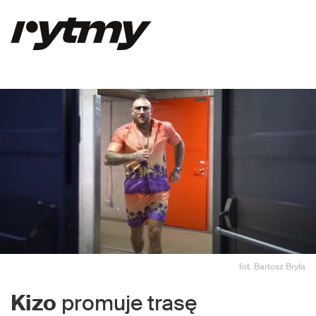
fot. Bartosz Bryła
Kizo
promuje trasę