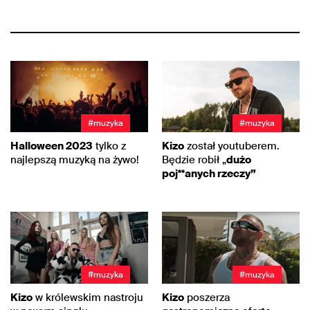
#muzyka
#muzyka
Halloween 2023
tylko z
Kizo
został youtuberem.
najlepszą muzyką na żywo!
Będzie robił „
dużo
poj**anych rzeczy”
#muzyka
#muzyka
Kizo
w królewskim nastroju
Kizo
poszerza