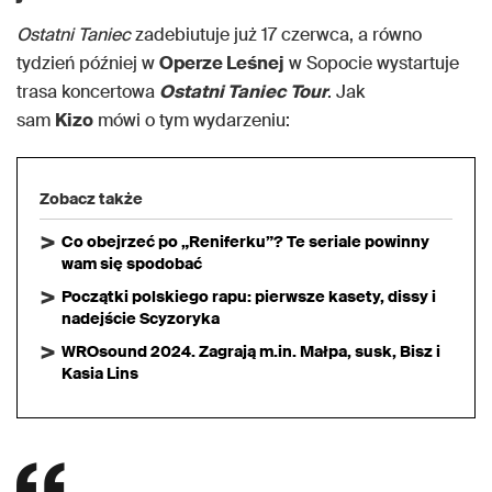
Ostatni Taniec
zadebiutuje już 17 czerwca, a równo
tydzień później w
Operze Leśnej
w Sopocie wystartuje
trasa koncertowa
Ostatni Taniec Tour
. Jak
sam
Kizo
mówi o tym wydarzeniu:
Zobacz także
Co obejrzeć po „Reniferku”? Te seriale powinny
wam się spodobać
Początki polskiego rapu: pierwsze kasety, dissy i
nadejście Scyzoryka
WROsound 2024. Zagrają m.in. Małpa, susk, Bisz i
Kasia Lins