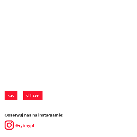
kizo
dj hazel
Obserwuj nas na instagramie:
@rytmypl