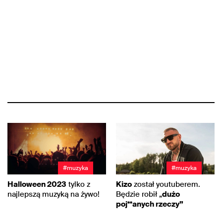
#muzyka
#muzyka
Halloween 2023
tylko z
Kizo
został youtuberem.
najlepszą muzyką na żywo!
Będzie robił „
dużo
poj**anych rzeczy”