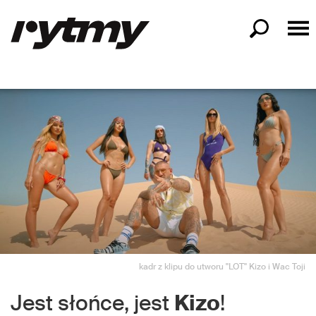
kadr z klipu do utworu "LOT" Kizo i Wac Toji
Jest słońce, jest
Kizo
!