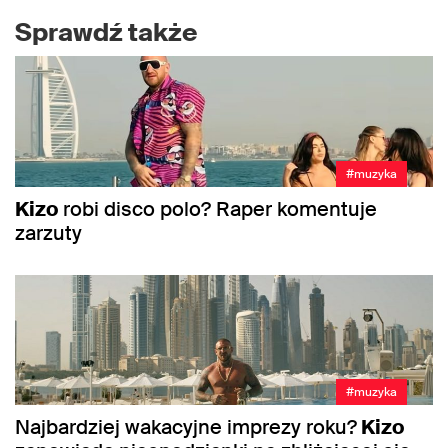
Sprawdź także
#muzyka
Kizo
robi disco polo? Raper komentuje
zarzuty
#muzyka
Najbardziej wakacyjne imprezy roku?
Kizo