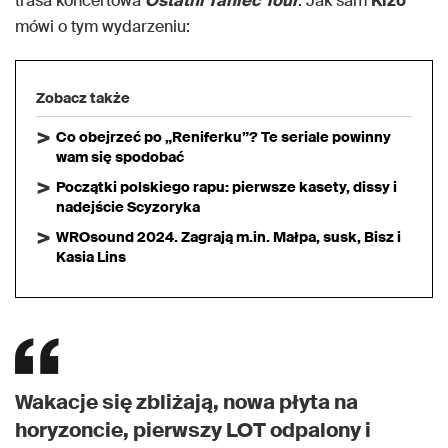
trasa koncertowa
Ostatni Taniec Tour
. Jak sam
Kizo
mówi o tym wydarzeniu:
Zobacz także
Co obejrzeć po „Reniferku”? Te seriale powinny
wam się spodobać
Początki polskiego rapu: pierwsze kasety, dissy i
nadejście Scyzoryka
WROsound 2024. Zagrają m.in. Małpa, susk, Bisz i
Kasia Lins
Wakacje się zbliżają, nowa płyta na
horyzoncie, pierwszy LOT odpalony i