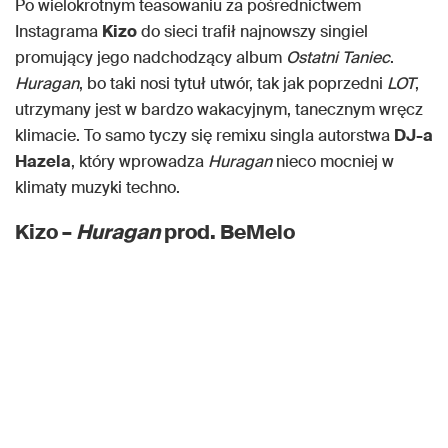
Po wielokrotnym teasowaniu za pośrednictwem
Instagrama
Kizo
do sieci trafił najnowszy singiel
promujący jego nadchodzący album
Ostatni Taniec
.
Huragan
, bo taki nosi tytuł utwór, tak jak poprzedni
LOT
,
utrzymany jest w bardzo wakacyjnym, tanecznym wręcz
klimacie. To samo tyczy się remixu singla autorstwa
DJ-a
Hazela
, który wprowadza
Huragan
nieco mocniej w
klimaty muzyki techno.
Kizo –
Huragan
prod. BeMelo