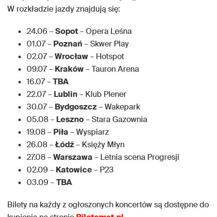
W rozkładzie jazdy znajdują się:
24.06 –
Sopot
– Opera Leśna
01.07 –
Poznań
– Skwer Play
02.07 –
Wrocław
– Hotspot
09.07 –
Kraków
– Tauron Arena
16.07 –
TBA
22.07 –
Lublin
– Klub Plener
30.07 –
Bydgoszcz
– Wakepark
05.08 –
Leszno
– Stara Gazownia
19.08 –
Piła
– Wyspiarz
26.08 –
Łódź
– Księży Młyn
27.08 –
Warszawa
– Letnia scena Progresji
02.09 –
Katowice
– P23
03.09 –
TBA
Bilety na każdy z ogłoszonych koncertów są dostępne do