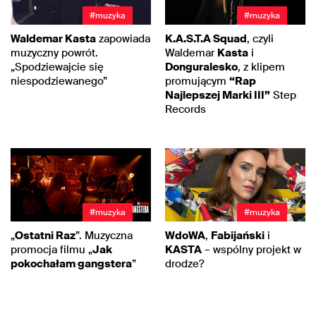
#muzyka
#muzyka
Waldemar Kasta
zapowiada
K.A.S.T.A Squad
, czyli
muzyczny powrót.
Waldemar
Kasta
i
„Spodziewajcie się
Donguralesko
, z klipem
niespodziewanego”
promującym
“Rap
Najlepszej Marki III”
Step
Records
#muzyka
#muzyka
„
Ostatni Raz
”. Muzyczna
WdoWA
,
Fabijański
i
promocja filmu „
Jak
KASTA
– wspólny projekt w
pokochałam gangstera
”
drodze?