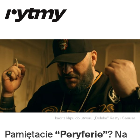
kadr z klipu do utworu „Delirka” Kasty i Sariusa
Pamiętacie
“Peryferie”
? Na