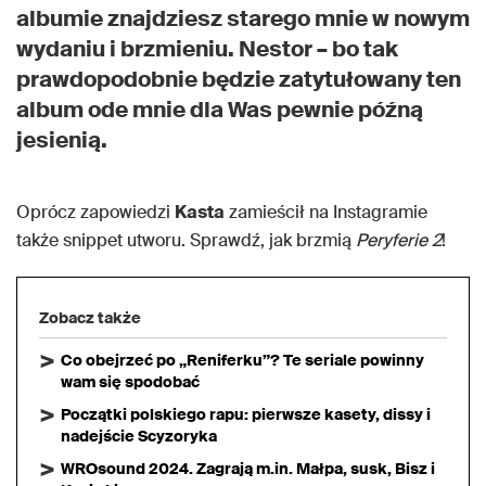
albumie znajdziesz starego mnie w nowym
wydaniu i brzmieniu. Nestor – bo tak
prawdopodobnie będzie zatytułowany ten
album ode mnie dla Was pewnie późną
jesienią.
Oprócz zapowiedzi
Kasta
zamieścił na Instagramie
także snippet utworu. Sprawdź, jak brzmią
Peryferie 2
!
Zobacz także
Co obejrzeć po „Reniferku”? Te seriale powinny
wam się spodobać
Początki polskiego rapu: pierwsze kasety, dissy i
nadejście Scyzoryka
WROsound 2024. Zagrają m.in. Małpa, susk, Bisz i