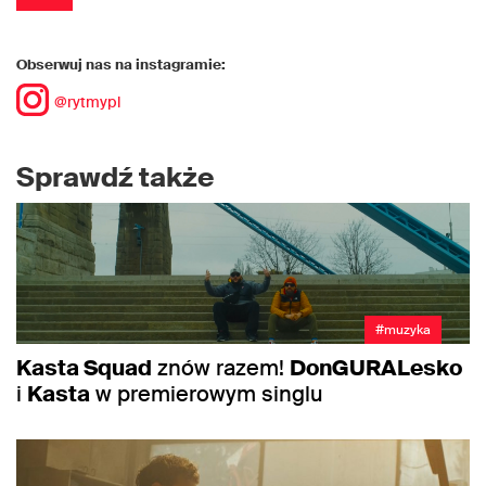
Obserwuj nas na instagramie:
@rytmypl
Sprawdź także
#muzyka
Kasta Squad
znów razem!
DonGURALesko
i
Kasta
w premierowym singlu