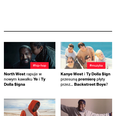
#hip-hop
#muzyka
North West
rapuje w
Kanye West
i
Ty Dolla $ign
nowym kawałku
Ye
i
Ty
przesuną
premierę
płyty
Dolla $igna
przez…
Backstreet Boys
?