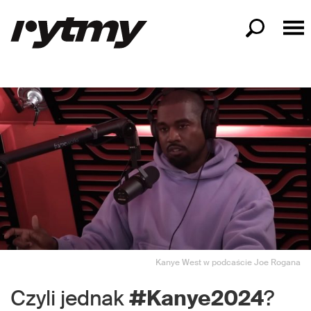
Kanye West w podcaście Joe Rogana
Czyli jednak
#Kanye2024
?