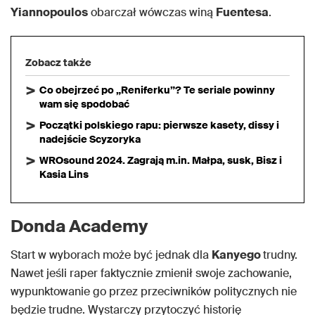
Yiannopoulos
obarczał wówczas winą
Fuentesa
.
Zobacz także
Co obejrzeć po „Reniferku”? Te seriale powinny
wam się spodobać
Początki polskiego rapu: pierwsze kasety, dissy i
nadejście Scyzoryka
WROsound 2024. Zagrają m.in. Małpa, susk, Bisz i
Kasia Lins
Donda Academy
Start w wyborach może być jednak dla
Kanyego
trudny.
Nawet jeśli raper faktycznie zmienił swoje zachowanie,
wypunktowanie go przez przeciwników politycznych nie
będzie trudne. Wystarczy przytoczyć historię