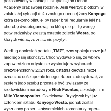
pozostawiony w spokoju i skupić się na Donda
Academy
oraz swojej rodzinie. Jeśli wierzyć plotkom, w
zaistniałej sytuacji duża zasługa obecnej żony
Kanyego
,
która rzekomo pilnuje, by raper brał regularnie leki na
chorobę dwubiegunową, na którą cierpi. Tę wersję
potwierdzałyby zresztą ostatnie zdjęcia
Westa
, po
których widać, że znacznie przytył.
Według doniesień portalu „
TMZ
”, czas spokoju może już
niedługo się skończyć. Choć wydawało się, że wbrew
zapowiedziom artysta nie wystartuje w wyborach
prezydenckich w 2024 roku, ostatnia decyzja może
oznaczać coś zupełnie innego. Raper zadecydował, że
szefem jego sztabu przestaje być, związany ze
środowiskiem narodowym
Nick Fuentes
, a zostaje nim
Milo Yiannopoulos
. Co ciekawe, Brytyjczyk był już
członkiem sztabu
Kanyego Westa
, jednak został
wyrzucony po serii antysemickich komentarzy rapera.