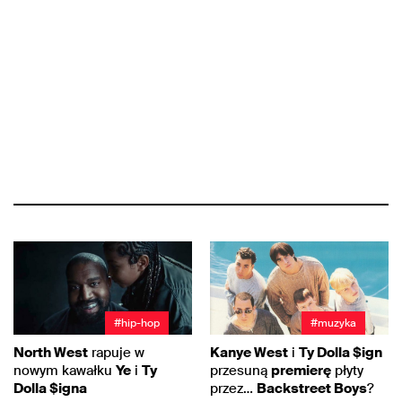
#hip-hop
#muzyka
North West
rapuje w
Kanye West
i
Ty Dolla $ign
nowym kawałku
Ye
i
Ty
przesuną
premierę
płyty
Dolla $igna
przez…
Backstreet Boys
?