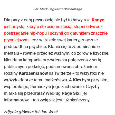
Fot. Mark Sagliocco/WireImage
Dla pary z całą pewnością nie był to łatwy rok.
Kanye
jest artystą, który o sto osiemdziesiąt stopni odwrócił
postrzeganie hip-hopu i uczynił go gatunkiem znacznie
płynniejszym
, lecz w trakcie swej kariery, znacznie
podupadł na psychice. Kłania się tu zapominanie o
mentalu – równie przecież ważnym, co zdrowie fizyczne.
Nieudana kampania prezydencka połączona z serią
publicznych potknięć, podsumowana obrażaniem
rodziny
Kardashianów
na Twitterze – to wszystko nie
wróżyło dobrze temu małżeństwu. A
Kim
była przy nim,
wspierała go, tłumaczyła jego zachowanie. Czyżby
miarka się przebrała? Według
Page Six
i jej
informatorów – ten związek jest już skończony.
zdjęcie główne: fot. Ian West