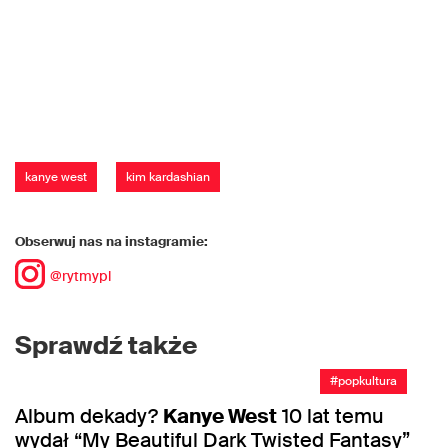
kanye west
kim kardashian
Obserwuj nas na instagramie:
@rytmypl
Sprawdź także
#popkultura
Album dekady?
Kanye West
10 lat temu
wydał “My Beautiful Dark Twisted Fantasy”