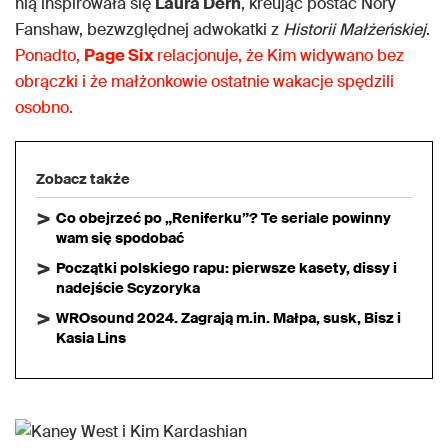
nią inspirowała się
Laura Dern
, kreując postać Nory
Fanshaw, bezwzględnej adwokatki z
Historii Małżeńskiej
.
Ponadto,
Page Six
relacjonuje, że Kim widywano bez
obrączki i że małżonkowie ostatnie wakacje spędzili
osobno.
Zobacz także
Co obejrzeć po „Reniferku”? Te seriale powinny
wam się spodobać
Początki polskiego rapu: pierwsze kasety, dissy i
nadejście Scyzoryka
WROsound 2024. Zagrają m.in. Małpa, susk, Bisz i
Kasia Lins