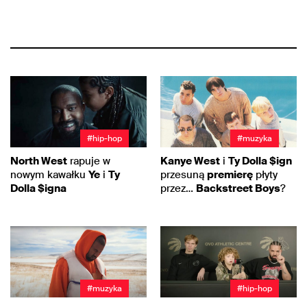
#hip-hop
#muzyka
North West
rapuje w
Kanye West
i
Ty Dolla $ign
nowym kawałku
Ye
i
Ty
przesuną
premierę
płyty
Dolla $igna
przez…
Backstreet Boys
?
#muzyka
#hip-hop