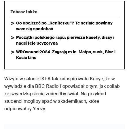
Zobacz także
Co obejrzeć po „Reniferku”? Te seriale powinny
wam się spodobać
Początki polskiego rapu: pierwsze kasety, dissy i
nadejście Scyzoryka
WROsound 2024. Zagrają m.in. Małpa, susk, Bisz i
Kasia Lins
Wizyta w salonie IKEA tak zainspirowała Kanye, że w
wywiadzie dla BBC Radio 1 opowiadał o tym, jak collab
ze szwedzką siecią zmieniłby świat. Na przykład
studenci mogliby spać w akademikach, które
odpicowałby Yeezy.