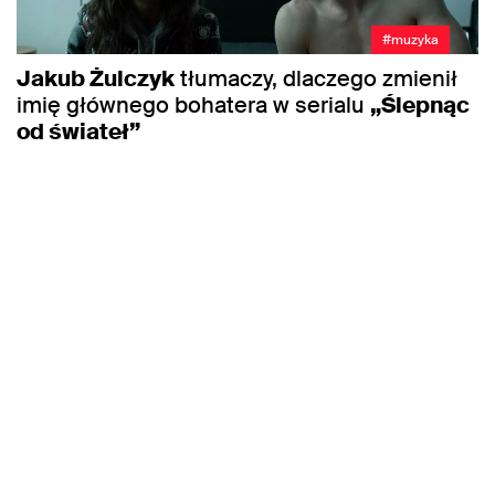
#muzyka
Jakub Żulczyk
tłumaczy, dlaczego zmienił
imię głównego bohatera w serialu
„Ślepnąc
od świateł”