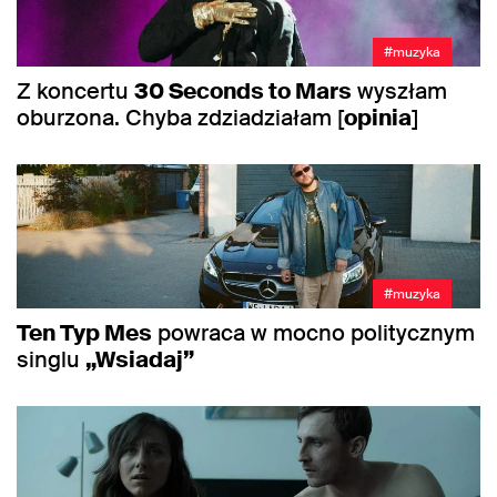
#muzyka
Z koncertu
30 Seconds to Mars
wyszłam
oburzona. Chyba zdziadziałam [
opinia
]
#muzyka
Ten Typ Mes
powraca w mocno politycznym
singlu
„Wsiadaj”