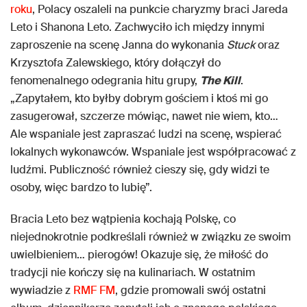
roku
, Polacy oszaleli na punkcie charyzmy braci Jareda
Leto i Shanona Leto. Zachwyciło ich między innymi
zaproszenie na scenę Janna do wykonania
Stuck
oraz
Krzysztofa Zalewskiego, który dołączył do
fenomenalnego odegrania hitu grupy,
The Kill
.
„Zapytałem, kto byłby dobrym gościem i ktoś mi go
zasugerował, szczerze mówiąc, nawet nie wiem, kto…
Ale wspaniale jest zapraszać ludzi na scenę, wspierać
lokalnych wykonawców. Wspaniale jest współpracować z
ludźmi. Publiczność również cieszy się, gdy widzi te
osoby, więc bardzo to lubię”.
Bracia Leto bez wątpienia kochają Polskę, co
niejednokrotnie podkreślali również w związku ze swoim
uwielbieniem… pierogów! Okazuje się, że miłość do
tradycji nie kończy się na kulinariach. W ostatnim
wywiadzie z
RMF FM
, gdzie promowali swój ostatni