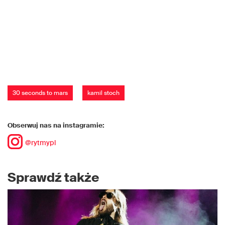
30 seconds to mars
kamil stoch
Obserwuj nas na instagramie:
@rytmypl
Sprawdź także