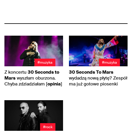
#muzyka
#muzyka
Z koncertu
30 Seconds to
30 Seconds To Mars
Mars
wyszłam oburzona.
wydadzą nową płytę? Zespół
Chyba zdziadziałam [
opinia
]
ma już gotowe piosenki
#rock