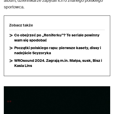
album, dziennikarze zapytali ich o znanego polskiego
sportowca.
Zobacz także
Co obejrzeć po „Reniferku”? Te seriale powinny
wam się spodobać
Początki polskiego rapu: pierwsze kasety, dissy i
nadejście Scyzoryka
WROsound 2024. Zagrają m.in. Małpa, susk, Bisz i
Kasia Lins