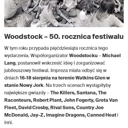
Woodstock – 50. rocznica festiwalu
W tym roku przypada pięćdziesiąta rocznica tego
wydarzenia. Współorganizator
Woodstocku
–
Michael
Lang
, postanowił wskrzesić ideę i zorganizować
jubileuszowy festiwal. Impreza miała odbyć się w
dniach
16-18 sierpnia na terenie Watkins Glen w
stanie Nowy Jork
. Na trzech scenach wystąpiłyby
największe gwiazdy –
The Killers, Santana, The
Raconteurs, Robert Plant, John Fogerty, Greta Van
Fleet, David Crosby, Rival Sons, Country Joe
McDonald, Jay-Z, Imagine Dragons, Canned Heat
i
inni.