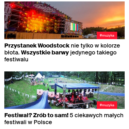
#muzyka
Przystanek Woodstock
nie tylko w kolorze
błota.
Wszystkie barwy
jedynego takiego
festiwalu
#muzyka
Festiwal? Zrób to sam!
5 ciekawych małych
festiwali w Polsce