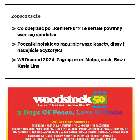
Zobacz także
Co obejrzeć po „Reniferku”? Te seriale powinny
wam się spodobać
Początki polskiego rapu: pierwsze kasety, dissy i
nadejście Scyzoryka
WROsound 2024. Zagrają m.in. Małpa, susk, Bisz i
Kasia Lins