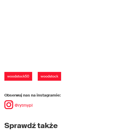
woodstock50
woodstock
Obserwuj nas na instagramie:
@rytmypl
Sprawdź także