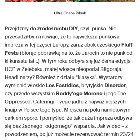
Ultra Chaos Piknik
Przejdźmy do
źródeł ruchu DIY
, czyli punka. Nie
przesadziłbym mówiąc, że to największa punkowa
impreza w tej części Europy, zaraz obok czeskiego
Fluff
Festu
(biorąc poprawkę na to, że Jarocin to nie punk od
kilkunastu lat…). W tym roku odbyła się już ósma edycja
UCP w Żelebsku, małej wiosce nieopodal Biłgoraja.
Headlinerzy? Również z działu “klasyka”. Wystarczy
wymienić włoskie
Los Fastidios
, brytyjskie
Disorder
,
czy przede wszystkim
Roddy’ego Moreno
i jego The
Oppressed. Cateringi – vege jadło z najważniejszych
knajp w Polsce tego typu. Miejsca na polu namiotowym –
całkiem sporo. I pomyśleć, że tak duża impreza odbywa
się bez żadnego “odgórnego” wsparcia. Jak widać – z
powodzeniem, bo już możecie rezerwować termin 23/24