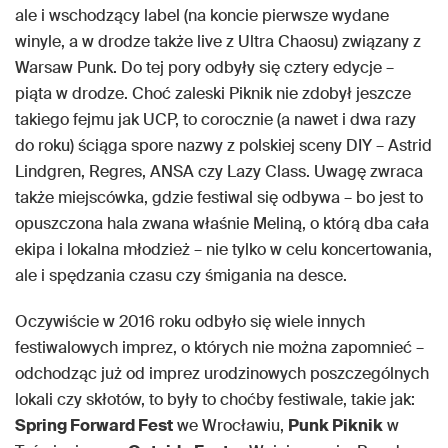
ale i wschodzący label (na koncie pierwsze wydane
winyle, a w drodze także live z Ultra Chaosu) związany z
Warsaw Punk. Do tej pory odbyły się cztery edycje –
piąta w drodze. Choć zaleski Piknik nie zdobył jeszcze
takiego fejmu jak UCP, to corocznie (a nawet i dwa razy
do roku) ściąga spore nazwy z polskiej sceny DIY – Astrid
Lindgren, Regres, ANSA czy Lazy Class. Uwagę zwraca
także miejscówka, gdzie festiwal się odbywa – bo jest to
opuszczona hala zwana właśnie Meliną, o którą dba cała
ekipa i lokalna młodzież – nie tylko w celu koncertowania,
ale i spędzania czasu czy śmigania na desce.
Oczywiście w 2016 roku odbyło się wiele innych
festiwalowych imprez, o których nie można zapomnieć –
odchodząc już od imprez urodzinowych poszczególnych
lokali czy skłotów, to były to choćby festiwale, takie jak:
Spring Forward Fest
we Wrocławiu,
Punk Piknik
w