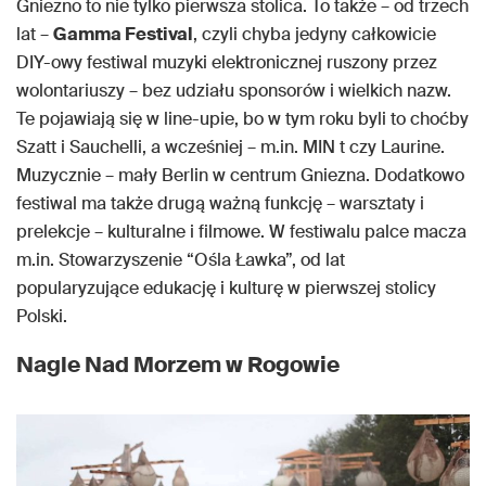
Gniezno to nie tylko pierwsza stolica. To także – od trzech
lat –
Gamma Festival
, czyli chyba jedyny całkowicie
DIY-owy festiwal muzyki elektronicznej ruszony przez
wolontariuszy – bez udziału sponsorów i wielkich nazw.
Te pojawiają się w line-upie, bo w tym roku byli to choćby
Szatt i Sauchelli, a wcześniej – m.in. MIN t czy Laurine.
Muzycznie – mały Berlin w centrum Gniezna. Dodatkowo
festiwal ma także drugą ważną funkcję – warsztaty i
prelekcje – kulturalne i filmowe. W festiwalu palce macza
m.in. Stowarzyszenie “Ośla Ławka”, od lat
popularyzujące edukację i kulturę w pierwszej stolicy
Polski.
Nagle Nad Morzem w Rogowie