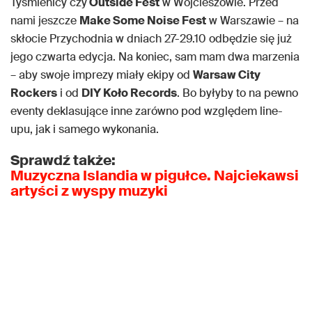
Tyśmienicy czy
Outside Fest
w Wojcieszowie. Przed
nami jeszcze
Make Some Noise Fest
w Warszawie – na
skłocie Przychodnia w dniach 27-29.10 odbędzie się już
jego czwarta edycja. Na koniec, sam mam dwa marzenia
– aby swoje imprezy miały ekipy od
Warsaw City
Rockers
i od
DIY Koło Records
. Bo byłyby to na pewno
eventy deklasujące inne zarówno pod względem line-
upu, jak i samego wykonania.
Sprawdź także:
Muzyczna Islandia w pigułce. Najciekawsi
artyści z wyspy muzyki