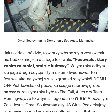
Omar Souleyman na Domoffonie (fot. Agata Mariańska)
Jak tak dalej pójdzie, to w przyszłorocznym zestawieniu
nie będzie miejsca dla tego festiwalu.
“Festiwalu, który
zanim zaistniał, stał się kultowy”
. W tym roku odbyła
się jego druga edycja – tym razem dwudniowa. Ten
festiwal alternatywnej sztuki zgromadzony wokół DOMU
OFF Piotrkowska od początku ściąga naprawę grube
nazwy: w zeszłym roku było to The Fall, Alles czy Taco
Hemingway, za to w tym… Legendarne
WIRE!
A poza tym
Zola Jesus, Omar Souleyman czy US Girls. Podziękujmy
więc żywej legendzie łódzkiej alternatywy –
Kubie