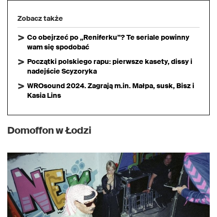
Zobacz także
Co obejrzeć po „Reniferku”? Te seriale powinny
wam się spodobać
Początki polskiego rapu: pierwsze kasety, dissy i
nadejście Scyzoryka
WROsound 2024. Zagrają m.in. Małpa, susk, Bisz i
Kasia Lins
Domoffon w Łodzi