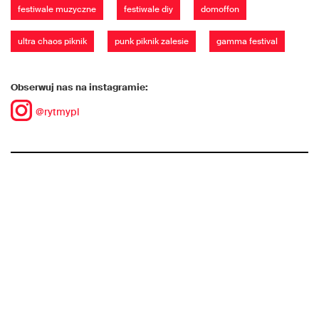
festiwale muzyczne
festiwale diy
domoffon
ultra chaos piknik
punk piknik zalesie
gamma festival
Obserwuj nas na instagramie:
@rytmypl