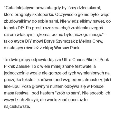
“Cała inicjatywa powstała gdy byliśmy dzieciakami,
które pragnęły skateparku. Oczywiście go nie było, więc
zbudowaliśmy go sobie sami. Nie wiedzieliśmy nawet, co
to było DIY. Po prostu szczera chęć zrobienia czegoś
razem własnymi rękoma, bo nie było niczego innego” –
tak o etyce DIY mówi Borys Szymczak z Melina Crew,
działający również z ekipą Warsaw Punk.
Te dwie grupy odpowiadają za Ultra Chaos Piknik i Punk
Piknik Zalesie. To o wiele mniej znane festiwale, a
jednocześnie wcale nie gorsze od tych wymienionych na
początku tekstu – zarówno pod względem atmosfery, jak i
line-upu. Poza głównym nurtem odbywa się w Polsce
masa festiwali pod hasłem “zrób to sam”. Nie sposób ich
wszystkich zliczyć, ale warto znać chociaż te
najciekawsze.