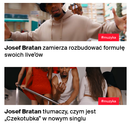
#muzyka
Josef Bratan
zamierza rozbudować formułę
swoich live’ów
#muzyka
Josef Bratan
tłumaczy, czym jest
„Czekotubka” w nowym singlu