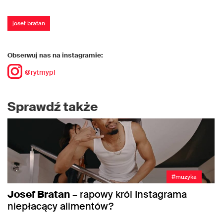
josef bratan
Obserwuj nas na instagramie:
@rytmypl
Sprawdź także
#muzyka
Josef Bratan
– rapowy król Instagrama
niepłacący alimentów?