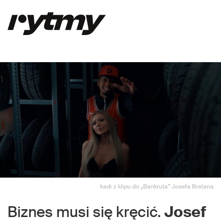
kadr z klipu do „Bankruta” Josefa Bratana
Biznes musi się kręcić.
Josef