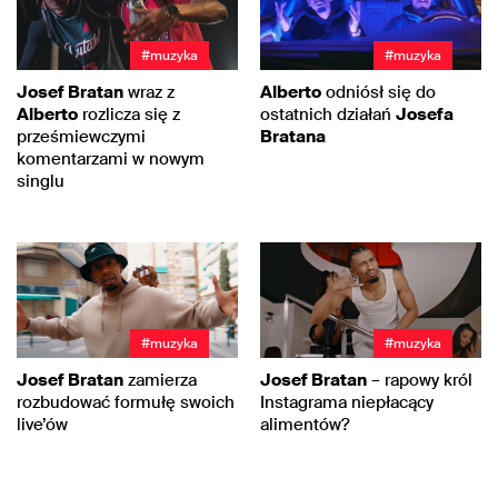
#muzyka
#muzyka
Josef Bratan
wraz z
Alberto
odniósł się do
Alberto
rozlicza się z
ostatnich działań
Josefa
prześmiewczymi
Bratana
komentarzami w nowym
singlu
#muzyka
#muzyka
Josef Bratan
zamierza
Josef Bratan
– rapowy król
rozbudować formułę swoich
Instagrama niepłacący
live’ów
alimentów?