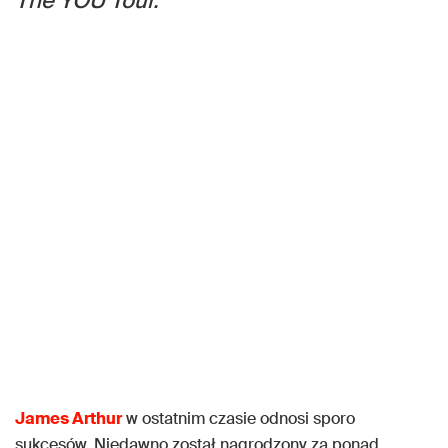
The YOU Tour.
James Arthur
w ostatnim czasie odnosi sporo
sukcesów. Niedawno został nagrodzony za ponad