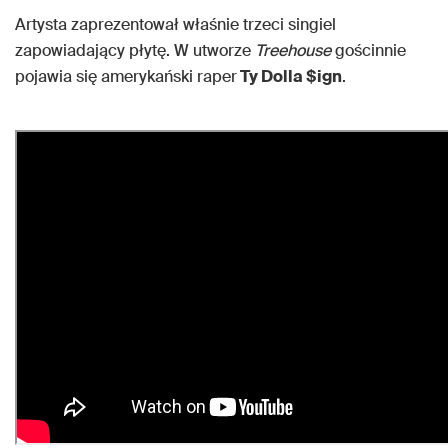
Artysta zaprezentował właśnie trzeci singiel
zapowiadający płytę. W utworze
Treehouse
gościnnie
pojawia się amerykański raper
Ty Dolla $ign
.