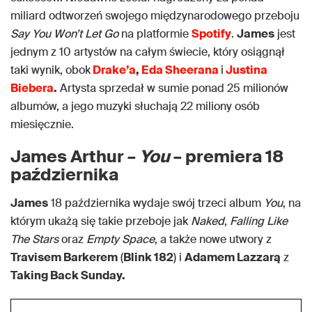
miliard odtworzeń swojego międzynarodowego przeboju
Say You Won’t Let Go
na platformie
Spotify
.
James
jest
jednym z 10 artystów na całym świecie, który osiągnął
taki wynik, obok
Drake’a
,
Eda Sheerana
i
Justina
Biebera
.
Artysta sprzedał w sumie ponad 25 milionów
albumów, a jego muzyki słuchają 22 miliony osób
miesięcznie.
James Arthur –
You
– premiera 18
października
James
18 października wydaje swój trzeci album
You
, na
którym ukażą się takie przeboje jak
Naked
,
Falling Like
The Stars
oraz
Empty Space
, a także nowe utwory z
Travisem Barkerem
(
Blink 182
) i
Adamem Lazzarą
z
Taking Back Sunday.