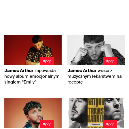
#pop
#pop
James Arthur
zapowiada
James Arthur
wraca z
nowy album emocjonalnym
muzycznym lekarstwem na
singlem “Emily”
receptę
#pop
#pop