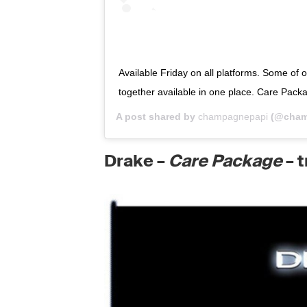
Available Friday on all platforms. Some of
together available in one place. Care Pack
A post shared by
champagnepapi
(@cham
Drake –
Care Package
– t