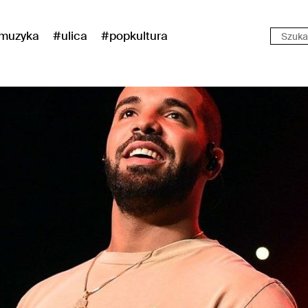
muzyka
#ulica
#popkultura