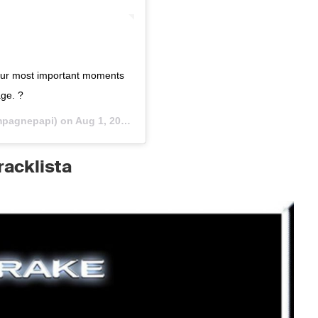
 our most important moments
age. ?
pagnepapi) on
Aug 1, 2019 at 2:06pm PDT
racklista