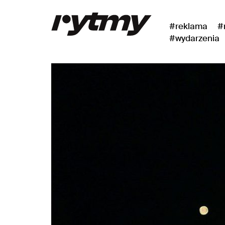
#reklama
#
#wydarzenia