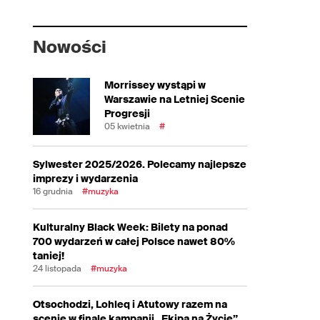
Nowości
Morrissey wystąpi w
Warszawie na Letniej Scenie
Progresji
05 kwietnia
#
Sylwester 2025/2026. Polecamy najlepsze
imprezy i wydarzenia
16 grudnia
#muzyka
Kulturalny Black Week: Bilety na ponad
700 wydarzeń w całej Polsce nawet 80%
taniej!
24 listopada
#muzyka
Otsochodzi, Lohleq i Atutowy razem na
scenie w finale kampanii „Ekipa na Życie”