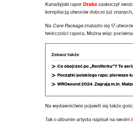
Kanadyjski raper
Drake
zaskoczył swoic
kompilacją utworów dobrze już znanych, k
Na
Care Package
znalazło się 17 utwor
twórczości rapera. Można więc porównać 
Zobacz także
Co obejrzeć po „Reniferku”? Te ser
Początki polskiego rapu: pierwsze ka
WROsound 2024. Zagrają m.in. Małpa,
Na wydawnictwie pojawili się także gośc
Tak o albumie artysta napisał na swoim