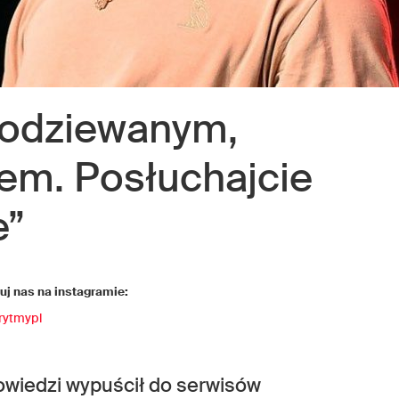
podziewanym,
m. Posłuchajcie
e”
j nas na instagramie:
rytmypl
owiedzi wypuścił do serwisów