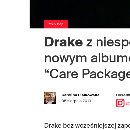
#hip-hop
Drake
z nies
nowym albume
“Care Packag
Karolina Fiałkowska
Obserwu
05 sierpnia 2019
@
Drake bez wcześniejszej zap