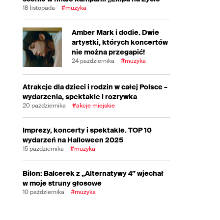
18 listopada
#muzyka
Amber Mark i dodie. Dwie
artystki, których koncertów
nie można przegapić!
24 października
#muzyka
Atrakcje dla dzieci i rodzin w całej Polsce –
wydarzenia, spektakle i rozrywka
20 października
#akcje miejskie
Imprezy, koncerty i spektakle. TOP 10
wydarzeń na Halloween 2025
15 października
#muzyka
Bilon: Balcerek z „Alternatywy 4” wjechał
w moje struny głosowe
10 października
#muzyka