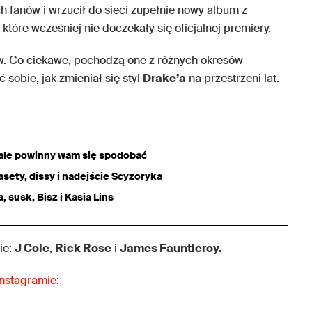
h fanów i wrzucił do sieci zupełnie nowy album z
tóre wcześniej nie doczekały się oficjalnej premiery.
ów. Co ciekawe, pochodzą one z różnych okresów
sobie, jak zmieniał się styl
Drake’a
na przestrzeni lat.
iale powinny wam się spodobać
sety, dissy i nadejście Scyzoryka
 susk, Bisz i Kasia Lins
ie:
J Cole
,
Rick Rose
i
James Fauntleroy.
Instagramie
: