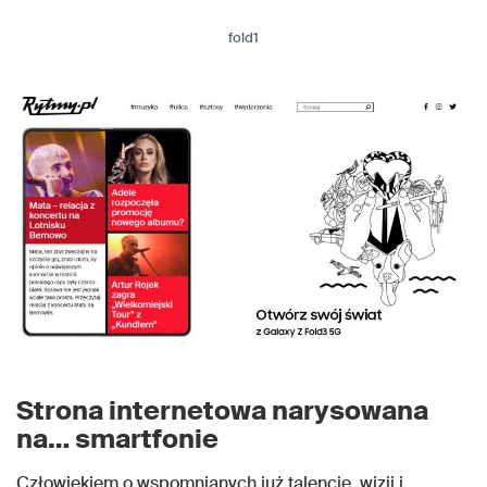
fold1
Strona internetowa narysowana
na… smartfonie
Człowiekiem o wspomnianych już talencie, wizji i