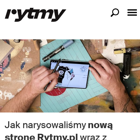
Jak narysowaliśmy
nową
stronę Rytmy.pl
wraz z