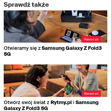
Sprawdź także
#street art
Otwieramy się z
Samsung Galaxy Z Fold3
5G
#street art
Otwórz swój świat z
Rytmy.pl
i
Samsung
Galaxy Z Fold3 5G