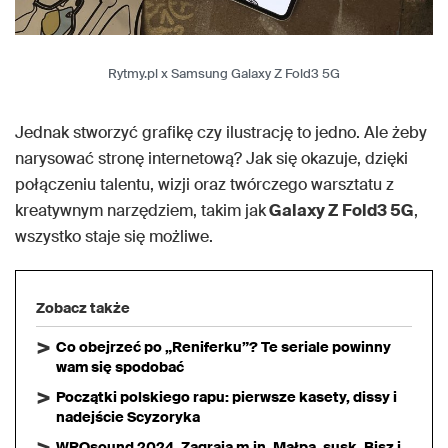
Rytmy.pl x Samsung Galaxy Z Fold3 5G
Jednak stworzyć grafikę czy ilustrację to jedno. Ale żeby
narysować stronę internetową? Jak się okazuje, dzięki
połączeniu talentu, wizji oraz twórczego warsztatu z
kreatywnym narzędziem, takim jak
Galaxy Z Fold3 5G
,
wszystko staje się możliwe.
Zobacz także
Co obejrzeć po „Reniferku”? Te seriale powinny
wam się spodobać
Początki polskiego rapu: pierwsze kasety, dissy i
nadejście Scyzoryka
WROsound 2024. Zagrają m.in. Małpa, susk, Bisz i