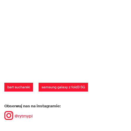
bart sucharski
samsung galaxy z fold3 5G
Obserwuj nas na instagramie:
@rytmypl