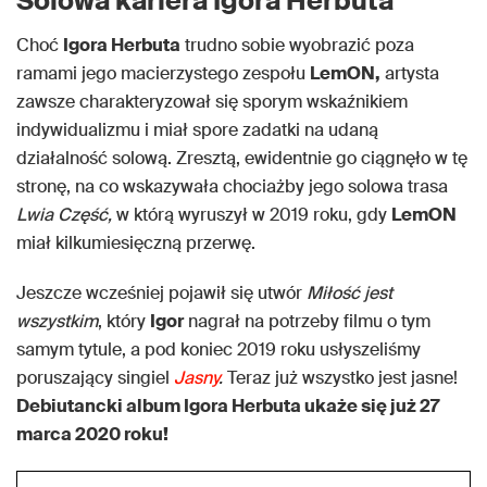
Solowa kariera Igora Herbuta
Choć
Igora Herbuta
trudno sobie wyobrazić poza
ramami jego macierzystego zespołu
LemON,
artysta
zawsze charakteryzował się sporym wskaźnikiem
indywidualizmu i miał spore zadatki na udaną
działalność solową. Zresztą, ewidentnie go ciągnęło w tę
stronę, na co wskazywała chociażby jego solowa trasa
Lwia Część,
w którą wyruszył w 2019 roku, gdy
LemON
miał kilkumiesięczną przerwę.
Jeszcze wcześniej pojawił się utwór
Miłość jest
wszystkim
, który
Igor
nagrał na potrzeby filmu o tym
samym tytule, a pod koniec 2019 roku usłyszeliśmy
poruszający singiel
Jasny
.
Teraz już wszystko jest jasne!
Debiutancki album Igora Herbuta ukaże się już 27
marca 2020 roku!