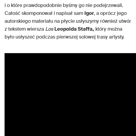
i o które prawdopodobnie byśmy go nie podejrzewali.
Całość skomponował i napisał sam
Igor
, a oprócz jego
autorskiego materiału na płycie usłyszymy również utwór
z tekstem wiersza
Los
Leopolda Staffa,
który można
było usłyszeć podczas pierwszej solowej trasy artysty.