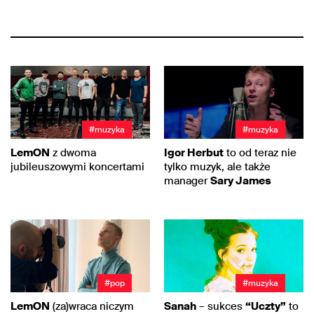
#muzyka
#muzyka
LemON
z dwoma
Igor Herbut
to od teraz nie
jubileuszowymi koncertami
tylko muzyk, ale także
manager
Sary James
#pop
#muzyka
LemON
(za)wraca niczym
Sanah
– sukces
“Uczty”
to