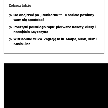
Zobacz także
Co obejrzeć po „Reniferku”? Te seriale powinny
wam się spodobać
Początki polskiego rapu: pierwsze kasety, dissy i
nadejście Scyzoryka
WROsound 2024. Zagrają m.in. Małpa, susk, Bisz i
Kasia Lins