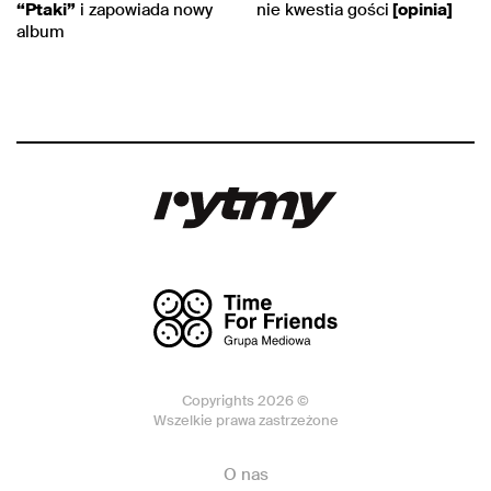
“Ptaki”
i zapowiada nowy
nie kwestia gości
[opinia]
album
Copyrights 2026 ©
Wszelkie prawa zastrzeżone
O nas