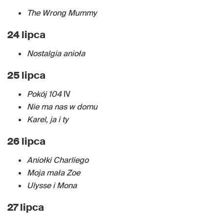
The Wrong Mummy
24 lipca
Nostalgia anioła
25 lipca
Pokój 104
IV
Nie ma nas w domu
Karel, ja i ty
26 lipca
Aniołki Charliego
Moja mała Zoe
Ulysse i Mona
27 lipca