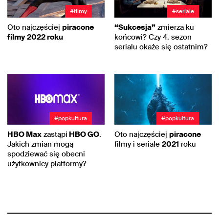
#filmy
#seriale
Oto najczęściej
piracone
“Sukcesja”
zmierza ku
filmy
2022 roku
końcowi? Czy 4. sezon
serialu okaże się ostatnim?
#popkultura
#popkultura
HBO Max
zastąpi
HBO GO
.
Oto najczęściej
piracone
Jakich zmian mogą
filmy i seriale
2021
roku
spodziewać się obecni
użytkownicy platformy?