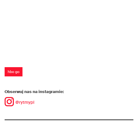
hbo go
Obserwuj nas na instagramie:
@rytmypl