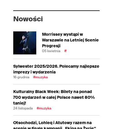
Nowości
Morrissey wystąpi w
Warszawie na Letniej Scenie
Progresji
05 kwietnia
#
Sylwester 2025/2026. Polecamy najlepsze
imprezy i wydarzenia
16 grudnia
#muzyka
Kulturalny Black Week: Bilety na ponad
700 wydarzeń w całej Polsce nawet 80%
taniej!
24 listopada
#muzyka
Otsochodzi, Lohleq i Atutowy razem na
scenie w finale kampanii „Ekipa na Życie”