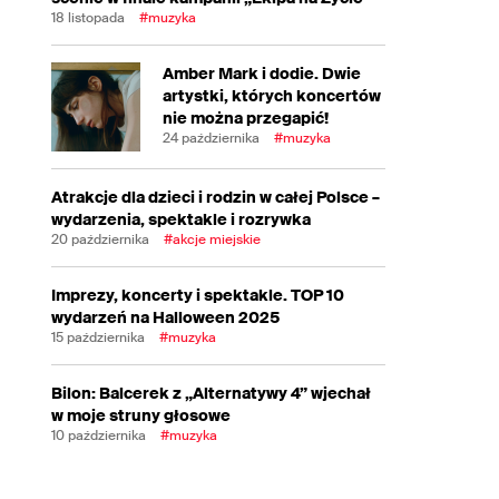
18 listopada
#muzyka
Amber Mark i dodie. Dwie
artystki, których koncertów
nie można przegapić!
24 października
#muzyka
Atrakcje dla dzieci i rodzin w całej Polsce –
wydarzenia, spektakle i rozrywka
20 października
#akcje miejskie
Imprezy, koncerty i spektakle. TOP 10
wydarzeń na Halloween 2025
15 października
#muzyka
Bilon: Balcerek z „Alternatywy 4” wjechał
w moje struny głosowe
10 października
#muzyka