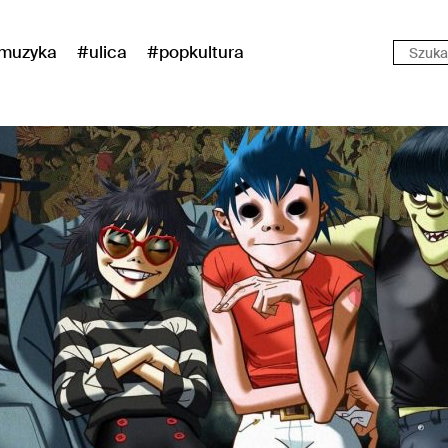
muzyka
#ulica
#popkultura