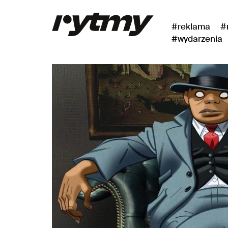
#reklama
#
#wydarzenia