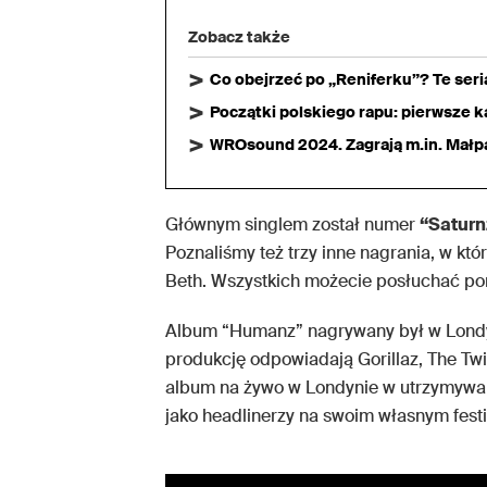
Zobacz także
Co obejrzeć po „Reniferku”? Te ser
Początki polskiego rapu: pierwsze ka
WROsound 2024. Zagrają m.in. Małpa,
Głównym singlem został numer
“Saturn
Poznaliśmy też trzy inne nagrania, w kt
Beth. Wszystkich możecie posłuchać pon
Album “Humanz” nagrywany był w Londyn
produkcję odpowiadają Gorillaz, The Twil
album na żywo w Londynie w utrzymywanej
jako headlinerzy na swoim własnym fest