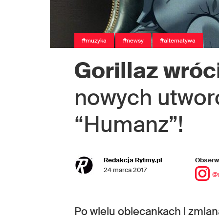
#muzyka
#newsy
#alternatywa
Gorillaz wróci
nowych utworó
“Humanz”!
Redakcja Rytmy.pl
Obserwu
24 marca 2017
@
Po wielu obiecankach i zmiana