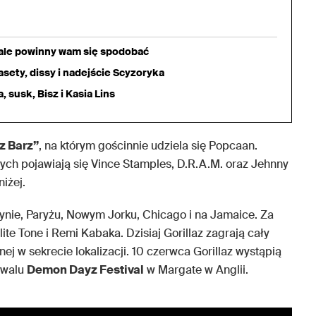
iale powinny wam się spodobać
sety, dissy i nadejście Scyzoryka
 susk, Bisz i Kasia Lins
z Barz”
, na którym gościnnie udziela się Popcaan.
órych pojawiają się Vince Stamples, D.R.A.M. oraz Jehnny
iżej.
ie, Paryżu, Nowym Jorku, Chicago i na Jamaice. Za
ite Tone i Remi Kabaka. Dzisiaj Gorillaz zagrają cały
 w sekrecie lokalizacji. 10 czerwca Gorillaz wystąpią
iwalu
Demon Dayz Festival
w Margate w Anglii.