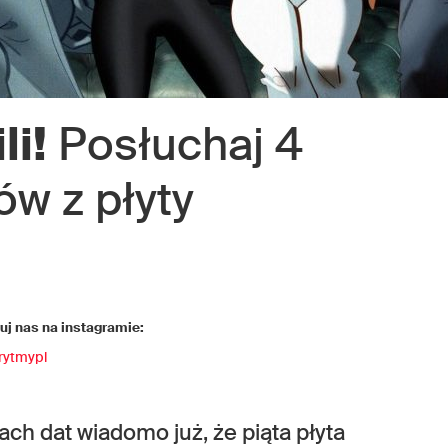
li!
Posłuchaj 4
w z płyty
j nas na instagramie:
rytmypl
ch dat wiadomo już, że piąta płyta