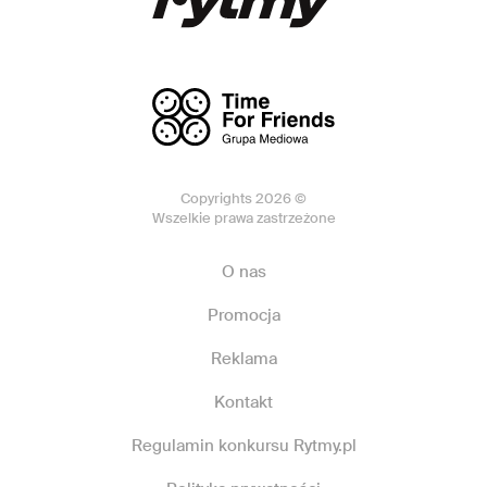
Copyrights 2026 ©
Wszelkie prawa zastrzeżone
O nas
Promocja
Reklama
Kontakt
Regulamin konkursu Rytmy.pl