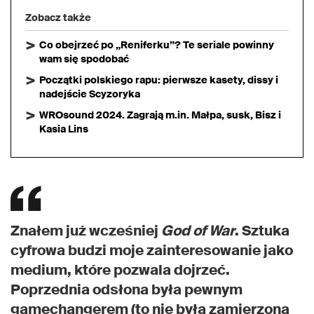
Zobacz także
Co obejrzeć po „Reniferku”? Te seriale powinny
wam się spodobać
Początki polskiego rapu: pierwsze kasety, dissy i
nadejście Scyzoryka
WROsound 2024. Zagrają m.in. Małpa, susk, Bisz i
Kasia Lins
Znałem już wcześniej
God of War
. Sztuka
cyfrowa budzi moje zainteresowanie jako
medium, które pozwala dojrzeć.
Poprzednia odsłona była pewnym
gamechangerem (to nie była zamierzona