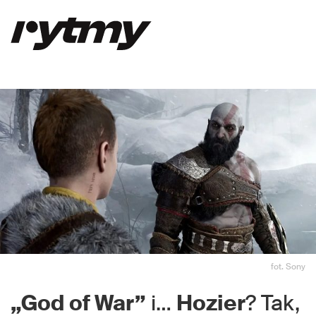
fot. Sony
„God of War”
i…
Hozier
? Tak,