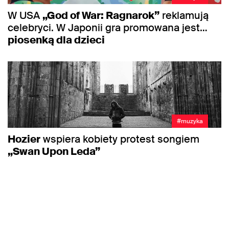
W USA
„God of War: Ragnarok”
reklamują
celebryci. W Japonii gra promowana jest…
piosenką dla dzieci
#muzyka
Hozier
wspiera kobiety protest songiem
„Swan Upon Leda”