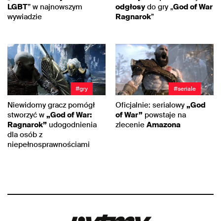
LGBT
” w najnowszym
odgłosy
do gry „
God of War
wywiadzie
Ragnarok
”
#gry
#seriale
Niewidomy gracz pomógł
Oficjalnie: serialowy
„God
stworzyć w
„God of War:
of War”
powstaje na
Ragnarok”
udogodnienia
zlecenie
Amazona
dla osób z
niepełnosprawnościami