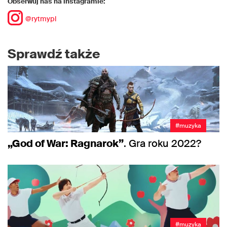
Obserwuj nas na instagramie:
@rytmypl
Sprawdź także
#muzyka
„God of War: Ragnarok”
. Gra roku 2022?
#muzyka