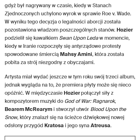
gdyż był nagrywany w czasie, kiedy w Stanach
Zjednoczonych uchylono wyrok w sprawie Roe v. Wade.
W wyniku tego decyzja o legalności aborcji została
pozostawiona władzom poszczególnych stanów.
Hozier
podzielił się kawałkiem
Swan Upon Leda
w momencie,
kiedy w Iranie rozpoczęły się antyrządowe protesty
spowodowane śmiercią
Mahsy Amini
, która została
pobita za strój niezgodny z obyczajami.
Artysta miał wydać jeszcze w tym roku swój trzeci album,
jednak wygląda na to, że premiera płyty może się nieco
opóźnić. W międzyczasie
Hozier
połączył siły z
kompozytorem muzyki do
God of War: Ragnarok
,
Bearem McRearym
i stworzył utwór
Blood Upon the
Snow
, który znalazł się na ścieżce dźwiękowej nowej
odsłony przygód
Kratosa
i jego syna
Atreusa
.