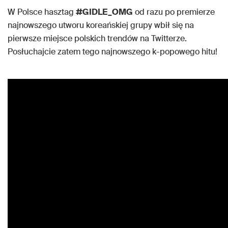
W Polsce hasztag
#GIDLE_OMG
od razu po premierze
najnowszego utworu koreańskiej grupy wbił się na
pierwsze miejsce polskich trendów na Twitterze.
Posłuchajcie zatem tego najnowszego k-popowego hitu!