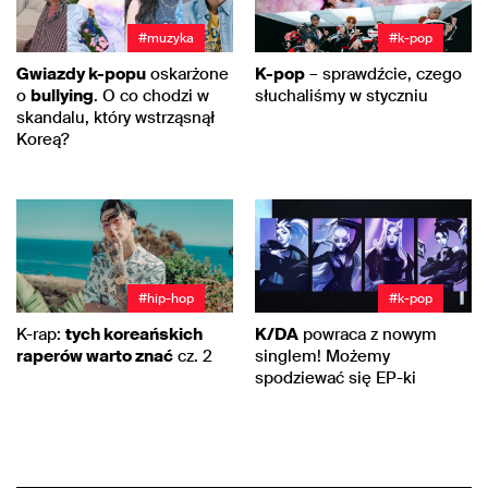
#muzyka
#k-pop
Gwiazdy k-popu
oskarżone
K-pop
– sprawdźcie, czego
o
bullying
. O co chodzi w
słuchaliśmy w styczniu
skandalu, który wstrząsnął
Koreą?
#hip-hop
#k-pop
K-rap:
tych koreańskich
K/DA
powraca z nowym
raperów warto znać
cz. 2
singlem! Możemy
spodziewać się EP-ki