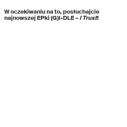
W oczekiwaniu na to, posłuchajcie
najnowszej EPki
(G)I-DLE
–
I Trust
!