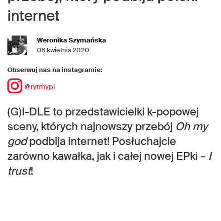
internet
Weronika Szymańska
06 kwietnia 2020
Obserwuj nas na instagramie:
@rytmypl
(G)I-DLE to przedstawicielki k-popowej
sceny, których najnowszy przebój
Oh my
god
podbija internet! Posłuchajcie
zarówno kawałka, jak i całej nowej EPki –
I
trust
!