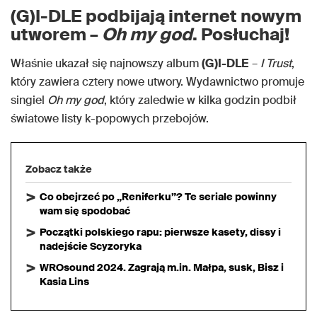
(G)I-DLE podbijają internet nowym
utworem –
Oh my god
. Posłuchaj!
Właśnie ukazał się najnowszy album
(G)I-DLE
–
I Trust
,
który zawiera cztery nowe utwory. Wydawnictwo promuje
singiel
Oh my god
, który zaledwie w kilka godzin podbił
światowe listy k-popowych przebojów.
Zobacz także
Co obejrzeć po „Reniferku”? Te seriale powinny
wam się spodobać
Początki polskiego rapu: pierwsze kasety, dissy i
nadejście Scyzoryka
WROsound 2024. Zagrają m.in. Małpa, susk, Bisz i
Kasia Lins