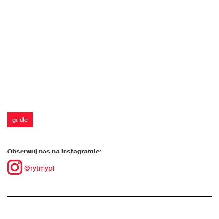
gi-dle
Obserwuj nas na instagramie:
@rytmypl