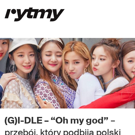
(G)I-DLE – “Oh my god”
–
przebój, który podbija polski