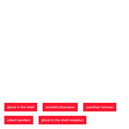
ghost in the shell
scarlett johansson
joanthan herman
rubert sanders
ghost in the shell zwiastun