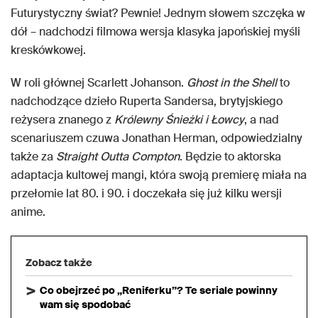
Futurystyczny świat? Pewnie! Jednym słowem szczęka w
dół – nadchodzi filmowa wersja klasyka japońskiej myśli
kreskówkowej.
W roli głównej Scarlett Johanson.
Ghost in the Shell
to
nadchodzące dzieło Ruperta Sandersa, brytyjskiego
reżysera znanego z
Królewny Śnieżki i Łowcy
, a nad
scenariuszem czuwa Jonathan Herman, odpowiedzialny
także za
Straight Outta Compton
. Będzie to aktorska
adaptacja kultowej mangi, która swoją premierę miała na
przełomie lat 80. i 90. i doczekała się już kilku wersji
anime.
Zobacz także
Co obejrzeć po „Reniferku”? Te seriale powinny
wam się spodobać