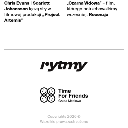
Chris Evans
i
Scarlett
„
Czarna Wdowa
” – film,
Johansson
łączą siły w
którego potrzebowaliśmy
filmowej produkcji
„Project
wcześniej.
Recenzja
Artemis”
Copyrights 2026 ©
Wszelkie prawa zastrzeżone