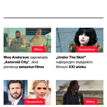
#filmy
#popkultura
Wes Anderson
zapowiada
„Under The Skin”
„
Asteroid City
”. Jest
najlepszym brytyjskim
pierwszy
zwiastun filmu
filmem
XXI wieku
#popkultura
#filmy