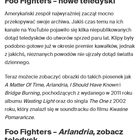
Foo Fighters – nowe teledyski
Amerykański zespół najwyraźniej zaczął mocno
przekopywać swoje archiwa. Jakiś czas temu na ich
kanale na YouTubie pojawiło się kilka niepublikowanych
dotąd teledysków do utworów sprzed paru lat. Klipy były
podobno gotowe już w okresie premier kawałków, jednak
z jakichś, nieznanych powodów nie ujrzały dotąd światła
dziennego.
Teraz możecie zobaczyć obrazki do takich piosenek jak
A Matter Of Time, Arlandria, I Should Have Known
i
Bridge Burning,
pochodzących z wydanego w 2011 roku
albumu
Wasting Light
oraz do singla
The One
z 2002
roku, który znalazł się w soundtracku do filmu
Kwaśne
Pomarańcze
.
Foo Fighters –
Arlandria
, zobacz
teledysk