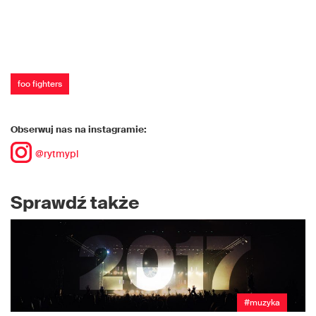
foo fighters
Obserwuj nas na instagramie:
@rytmypl
Sprawdź także
#muzyka