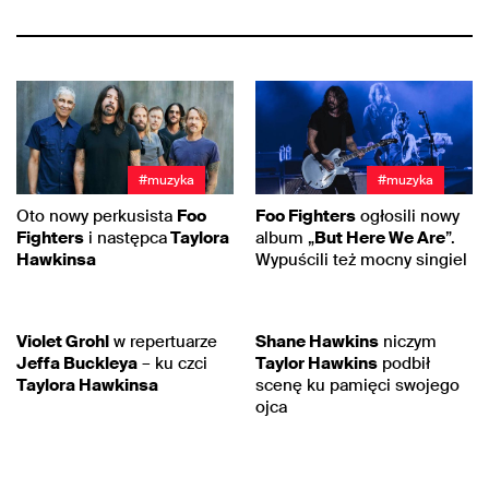
#muzyka
#muzyka
Oto nowy perkusista
Foo
Foo Fighters
ogłosili nowy
Fighters
i następca
Taylora
album „
But Here We Are
”.
Hawkinsa
Wypuścili też mocny singiel
#rock
#muzyka
Violet Grohl
w repertuarze
Shane Hawkins
niczym
Jeffa Buckleya
– ku czci
Taylor Hawkins
podbił
Taylora Hawkinsa
scenę ku pamięci swojego
ojca