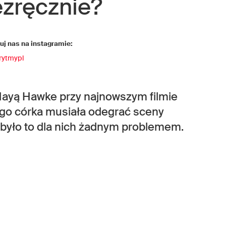
iezręcznie?
j nas na instagramie:
rytmypl
Mayą Hawke przy najnowszym filmie
jego córka musiała odegrać sceny
e było to dla nich żadnym problemem.