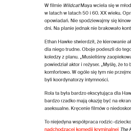
W filmie
Wildcat
Maya wciela się w mło
w latach w latach 50 i 60. XX wieku. Opr
opowiadań. Nie spodziewajmy się kinowe
dni. Na planie jednak nie brakowało ko
Ethan Hawke stwierdził, że kierowanie ak
dla niego trudne. Oboje podeszli do teg
koledzy z planu. „Musieliśmy zaopieko
powiedział aktor i reżyser. „Myślę, że to
komfortowo. W ogóle się tym nie przejm
byli koordynatorzy intymności.
Rola ta była bardzo ekscytująca dla Haw
bardzo rzadko mają okazję być na ekrani
aseksualne. Kręcenie filmów o niedoskon
To niejedyna współpraca rodzic-dziec
nadchodzącej komedii kryminalnej
The 