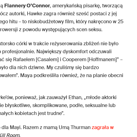
dą
Flannery O’Connor
, amerykańską pisarkę, tworzącą
ócz autorki, Hawke zagra również sześć postaci z jej
go hitu – to niskobudżetowy film, który nakręcono w 25
ntrowersji z powodu występujących scen seksu.
torsko córki w trakcie reżyserowania zbliżeń nie było
o profesjonalnie. Największy dyskomfort odczuwali
wać się Rafaelem [Casalem] i Cooperem [Hoffmanem]” –
 było dla nich dziwne. My czuliśmy się bardzo
owałem”. Maya podkreśliła również, że na planie obecni
ke’ów, ponieważ, jak zauważył Ethan, „młode aktorki
e błyskotliwe, skomplikowane, podłe, seksualne lub
ałych kobietach jest trudne”.
ko dla Mayi. Razem z mamą Umą Thurman
zagrała w
Kill Room
.