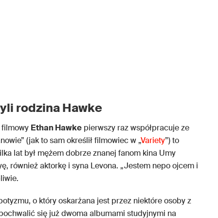
zyli rodzina Hawke
r filmowy
Ethan Hawke
pierwszy raz współpracuje ze
nowie” (jak to sam określił filmowiec w „
Variety
”) to
ilka lat był mężem dobrze znanej fanom kina Umy
ę, również aktorkę i syna Levona. „Jestem nepo ojcem i
liwie.
tyzmu, o który oskarżana jest przez niektóre osoby z
pochwalić się już dwoma albumami studyjnymi na