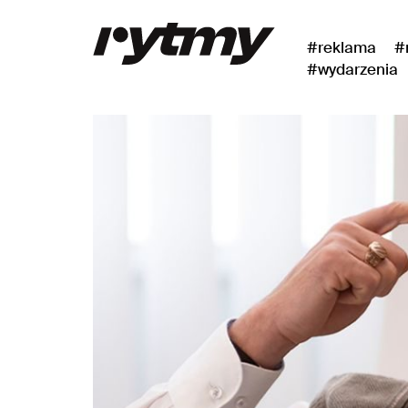
#reklama
#
#wydarzenia