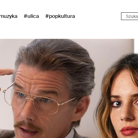
muzyka
#ulica
#popkultura