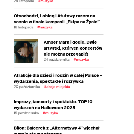
24 listopada
#muzyka
Otsochodzi, Lohleq i Atutowy razem na
scenie w finale kampanii „Ekipa na Życie”
18 listopada
#muzyka
Amber Mark i dodie. Dwie
artystki, których koncertów
nie można przegapić!
24 października
#muzyka
Atrakcje dla dzieci i rodzin w całej Polsce –
wydarzenia, spektakle i rozrywka
20 października
#akcje miejskie
Imprezy, koncerty i spektakle. TOP 10
wydarzeń na Halloween 2025
15 października
#muzyka
Bilon: Balcerek z „Alternatywy 4” wjechał
w moje struny głosowe