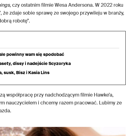
hings
, czy ostatnim filmie Wesa Andersona. W 2022 roku
”, że zdaje sobie sprawę ze swojego przywileju w branży,
obrą robotę”.
iale powinny wam się spodobać
sety, dissy i nadejście Scyzoryka
 susk, Bisz i Kasia Lins
wszą współpracę przy nadchodzącym filmie Hawke’a,
mnym nauczycielem i chcemy razem pracować. Lubimy ze
azda.