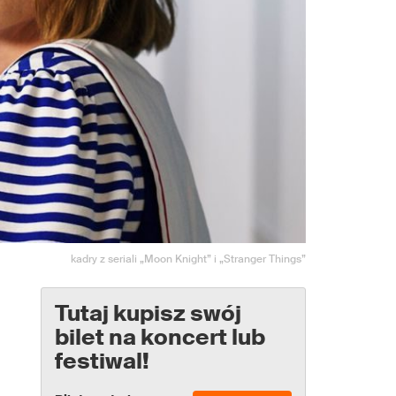
kadry z seriali „Moon Knight” i „Stranger Things”
Tutaj kupisz swój
bilet na koncert lub
festiwal!