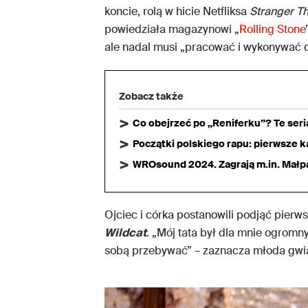
koncie, rolą w hicie Netfliksa
Stranger T
powiedziała magazynowi „
Rolling Stone
ale nadal musi „pracować i wykonywać d
Zobacz także
Co obejrzeć po „Reniferku”? Te ser
Początki polskiego rapu: pierwsze ka
WROsound 2024. Zagrają m.in. Małpa,
Ojciec i córka postanowili podjąć pier
Wildcat
. „Mój tata był dla mnie ogro
sobą przebywać” – zaznacza młoda gwi