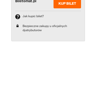
Biletomat.pl
KUP BILET
Jak kupić bilet?
Bezpieczne zakupy u oficjalnych
dystrybutorów