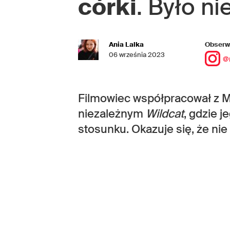
córki
. Było n
Ania Lalka
Obserwu
06 września 2023
@
Filmowiec współpracował z 
niezależnym
Wildcat
, gdzie 
stosunku. Okazuje się, że ni