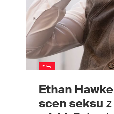
#filmy
Ethan Hawke
scen seksu
z