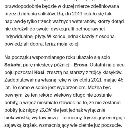
prawdopodobnie będzie w dużej mierze zdefiniowana
przez działania solistów. Ba, do 2019 ostało się tak
naprawdę tylko trzech ważnych weteranów, którzy dotąd
nie dołożyli do swojej dyskografii pełnoprawnej
indywidualnej płyty. W końcu jednak każdy z osobna
powiedział: dobra, teraz moja kolej.
Na początku wspomnianego roku ukazało się solo
Sokoła
, parę miesięcy później –
Erosa
. Ostatni na placu
boju pozostał
Kosi
, zresztą najstarszy z trójcy klasyków.
Zadebiutował na własną rękę w kwietniu 2021, mając 45
lat. To samo w sobie jest wydarzeniem. Można być
pewnym, że ten rekord wiekowy długo nie zostanie
pobity, a wręcz nieśmiało stawiać na to, że nie zostanie
pobity już nigdy.
IS.OK
nie jest jednak wyłącznie
ciekawostką wydawniczą – to mocny, tryskający energią i
zajawką krążek, wzmacniający wieloletnie już poczucie,