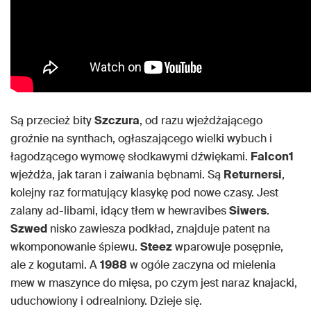
Są przecież bity
Szczura
, od razu wjeżdżającego
groźnie na synthach, ogłaszającego wielki wybuch i
łagodzącego wymowę słodkawymi dźwiękami.
Falcon1
wjeżdża, jak taran i zaiwania bębnami. Są
Returnersi
,
kolejny raz formatujący klasykę pod nowe czasy. Jest
zalany ad-libami, idący tłem w hewravibes
Siwers
.
Szwed
nisko zawiesza podkład, znajduje patent na
wkomponowanie śpiewu.
Steez
wparowuje posępnie,
ale z kogutami. A
1988
w ogóle zaczyna od mielenia
mew w maszynce do mięsa, po czym jest naraz knajacki,
uduchowiony i odrealniony. Dzieje się.