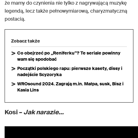
że mamy do czynienia nie tylko z nagrywającą muzykę
legendą, lecz także pełnowymiarową, charyzmatyczną
postacią.
Zobacz także
Co obejrzeć po „Reniferku”? Te seriale powinny
wam się spodobać
Początki polskiego rapu: pierwsze kasety, dissy i
nadejście Scyzoryka
WROsound 2024. Zagrają m.in. Małpa, susk, Bisz i
Kasia Lins
Kosi –
Jak narazie…