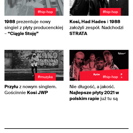
#hip-hop
#hip-hop
1988
prezentuje nowy
Kosi, Had Hades
i
1988
singiel z płyty producenckiej
założyli zespół. Nadchodzi
–
“Ciągle Stoję”
STRATA
#muzyka
#hip-hop
Przyłu
z nowym singlem.
Nie długość, a jakość.
Gościnnie
Kosi JWP
Najlepsze płyty 2021 w
polskim rapie
już tu są