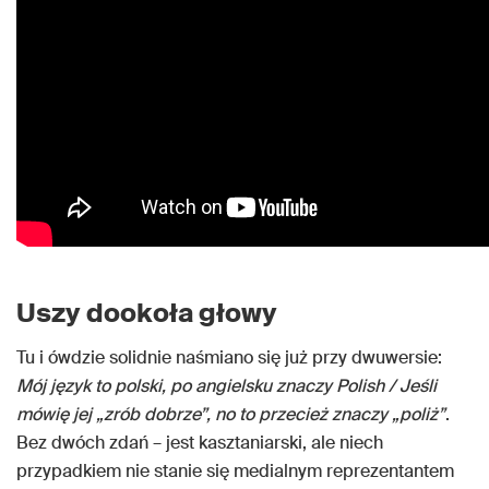
Uszy dookoła głowy
Tu i ówdzie solidnie naśmiano się już przy dwuwersie:
Mój język to polski, po angielsku znaczy Polish / Jeśli
mówię jej „zrób dobrze”, no to przecież znaczy „poliż”
.
Bez dwóch zdań – jest kasztaniarski, ale niech
przypadkiem nie stanie się medialnym reprezentantem