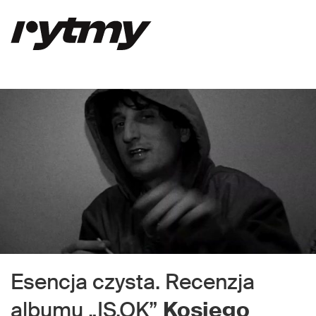
Esencja czysta. Recenzja
albumu „IS.OK”
Kosiego