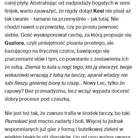
całej płyty. Abstrahując od nadpodaży bogatych w sens
linijek, warto zauważyć, że nigdy dotąd
Kosi
nie pisał aż
tak cwanie – łamane na przemyślnie – jak tutaj. Nie
chodzi nawet o przewózkę, czy po prostu pewność
siebie. Gość wyeksponował cechę, za którą propsuje się
Guziora
, czyli umiejętność pisania prostego, ale
bazującego na lirycznej czutce, bawiącego się
znaczeniami słów i tym, co powstanie z zestawienia ich
ze sobą.
Ziemia to kula u nogi tego, kto ją stworzył
,
twoje
wskazówki wracają z tobą na tarczy
,
aparat władzy nie
lubi fleszy, głośniej biorę tu ciszę
… Nowy Lec, tylko że
rapowy? Bez przesadyzmu, lecz wciąż wypada docenić
dobry procesor pod czaszką.
Nie jest też tak, że zawsze trafia w środek tarczy, bo taki
Paznokieć
jest mocno zadarty i boli. Więcej tu jednak
wspomnianych już gier z formą i butelkowej zieleni w
wielkim błękicie niż ślepaków. I tu od razu ważna uwaga: