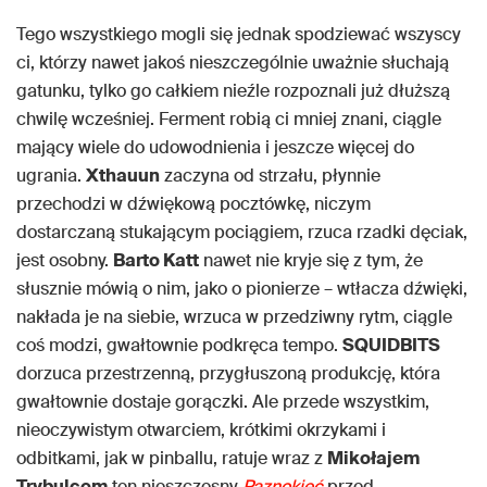
Tego wszystkiego mogli się jednak spodziewać wszyscy
ci, którzy nawet jakoś nieszczególnie uważnie słuchają
gatunku, tylko go całkiem nieźle rozpoznali już dłuższą
chwilę wcześniej. Ferment robią ci mniej znani, ciągle
mający wiele do udowodnienia i jeszcze więcej do
ugrania.
Xthauun
zaczyna od strzału, płynnie
przechodzi w dźwiękową pocztówkę, niczym
dostarczaną stukającym pociągiem, rzuca rzadki dęciak,
jest osobny.
Barto Katt
nawet nie kryje się z tym, że
słusznie mówią o nim, jako o pionierze – wtłacza dźwięki,
nakłada je na siebie, wrzuca w przedziwny rytm, ciągle
coś modzi, gwałtownie podkręca tempo.
SQUIDBITS
dorzuca przestrzenną, przygłuszoną produkcję, która
gwałtownie dostaje gorączki. Ale przede wszystkim,
nieoczywistym otwarciem, krótkimi okrzykami i
odbitkami, jak w pinballu, ratuje wraz z
Mikołajem
Trybulcem
ten nieszczęsny
Paznokieć
przed