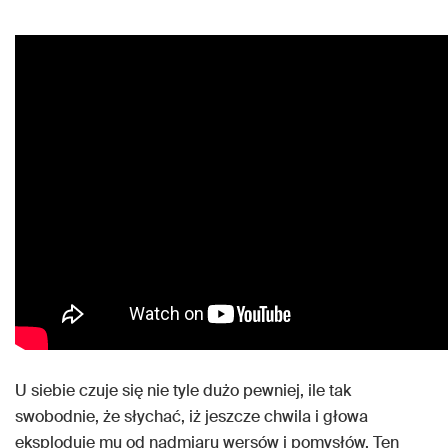
U siebie czuje się nie tyle dużo pewniej, ile tak
swobodnie, że słychać, iż jeszcze chwila i głowa
eksploduje mu od nadmiaru wersów i pomysłów. Ten