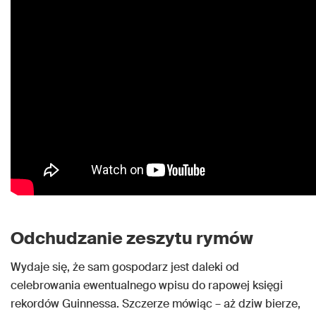
Odchudzanie zeszytu rymów
Wydaje się, że sam gospodarz jest daleki od
celebrowania ewentualnego wpisu do rapowej księgi
rekordów Guinnessa. Szczerze mówiąc – aż dziw bierze,