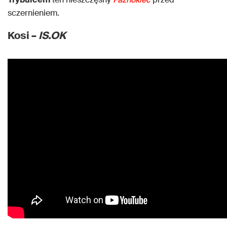
sczernieniem.
Kosi –
IS.OK