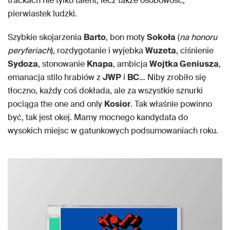
trackach nie tylko talent, lecz także osobowość,
pierwiastek ludzki.
Szybkie skojarzenia
Barto
, bon moty
Sokoła
(
na honoru
peryferiach
), rozdygotanie i wyjebka
Wuzeta
, ciśnienie
Sydoza
, stonowanie
Knapa
, ambicja
Wojtka Geniusza
,
emanacja stilo hrabiów z
JWP
i
BC
… Niby zrobiło się
tłoczno, każdy coś dokłada, ale za wszystkie sznurki
pociąga the one and only
Kosior
. Tak właśnie powinno
być, tak jest okej. Mamy mocnego kandydata do
wysokich miejsc w gatunkowych podsumowaniach roku.