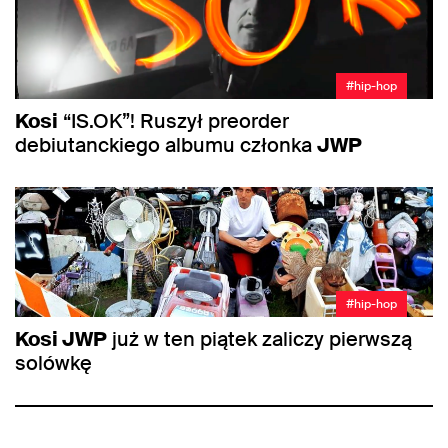
#hip-hop
Kosi
“IS.OK”! Ruszył preorder
debiutanckiego albumu członka
JWP
#hip-hop
Kosi JWP
już w ten piątek zaliczy pierwszą
solówkę