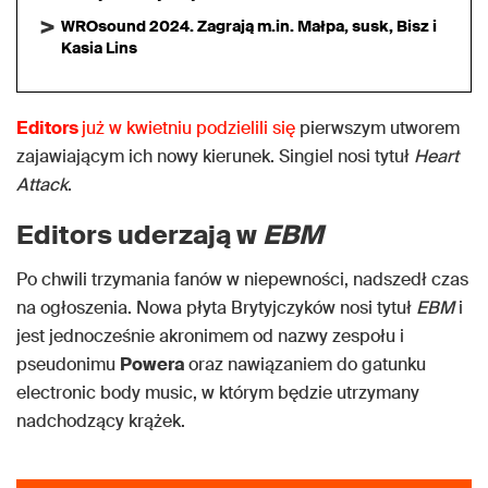
WROsound 2024. Zagrają m.in. Małpa, susk, Bisz i
Kasia Lins
Editors
już w kwietniu podzielili się
pierwszym utworem
zajawiającym ich nowy kierunek. Singiel nosi tytuł
Heart
Attack
.
Editors uderzają w
EBM
Po chwili trzymania fanów w niepewności, nadszedł czas
na ogłoszenia. Nowa płyta Brytyjczyków nosi tytuł
EBM
i
jest jednocześnie akronimem od nazwy zespołu i
pseudonimu
Powera
oraz nawiązaniem do gatunku
electronic body music, w którym będzie utrzymany
nadchodzący krążek.