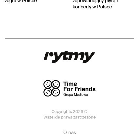
zagra w Polsce
zapowiadający płytę i
koncerty w Polsce
Copyrights 2026 ©
Wszelkie prawa zastrzeżone
O nas