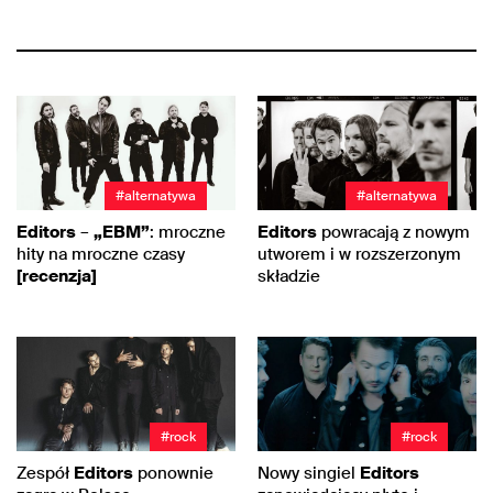
#alternatywa
#alternatywa
Editors
–
„EBM”
: mroczne
Editors
powracają z nowym
hity na mroczne czasy
utworem i w rozszerzonym
[recenzja]
składzie
#rock
#rock
Zespół
Editors
ponownie
Nowy singiel
Editors