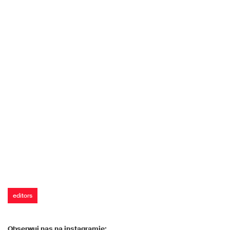
editors
Obserwuj nas na instagramie: