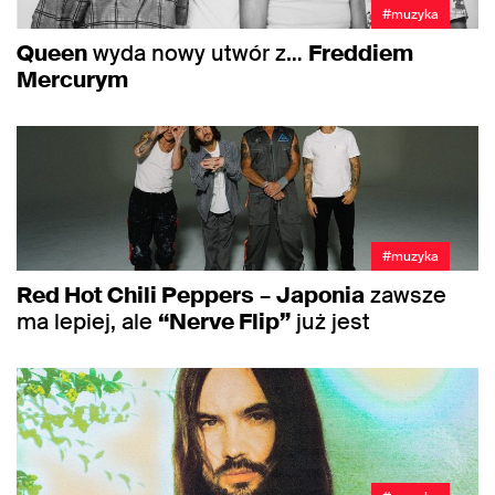
#muzyka
Queen
wyda nowy utwór z…
Freddiem
Mercurym
#muzyka
Red Hot Chili Peppers
–
Japonia
zawsze
ma lepiej, ale
“Nerve Flip”
już jest