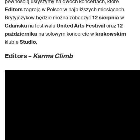
pewnością usłyszymy na dwóch koncertach, które
Editors
zagrają w Polsce w najbliższych miesiącach.
Brytyjczyków będzie można zobaczyć
12 sierpnia
w
Gdańsku
na festiwalu
United Arts
Festival
oraz
12
października
na solowym koncercie w
krakowskim
klubie
Studio
.
Editors –
Karma Climb