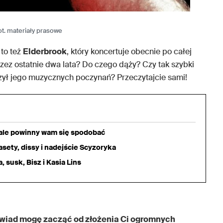
ot. materiały prasowe
to też
Elderbrook
, który koncertuje obecnie po całej
przez ostatnie dwa lata? Do czego dąży? Czy tak szybki
czył jego muzycznych poczynań? Przeczytajcie sami!
iale powinny wam się spodobać
sety, dissy i nadejście Scyzoryka
 susk, Bisz i Kasia Lins
wywiad mogę zacząć od złożenia Ci ogromnych