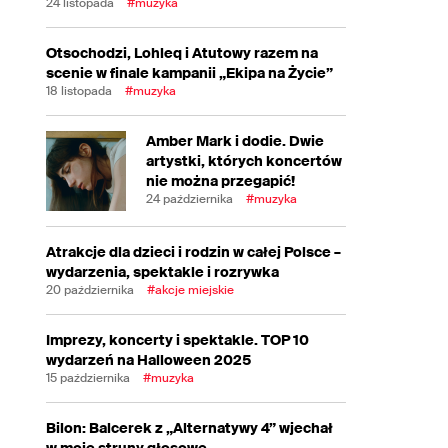
24 listopada
#muzyka
Otsochodzi, Lohleq i Atutowy razem na
scenie w finale kampanii „Ekipa na Życie”
18 listopada
#muzyka
Amber Mark i dodie. Dwie
artystki, których koncertów
nie można przegapić!
24 października
#muzyka
Atrakcje dla dzieci i rodzin w całej Polsce –
wydarzenia, spektakle i rozrywka
20 października
#akcje miejskie
Imprezy, koncerty i spektakle. TOP 10
wydarzeń na Halloween 2025
15 października
#muzyka
Bilon: Balcerek z „Alternatywy 4” wjechał
w moje struny głosowe