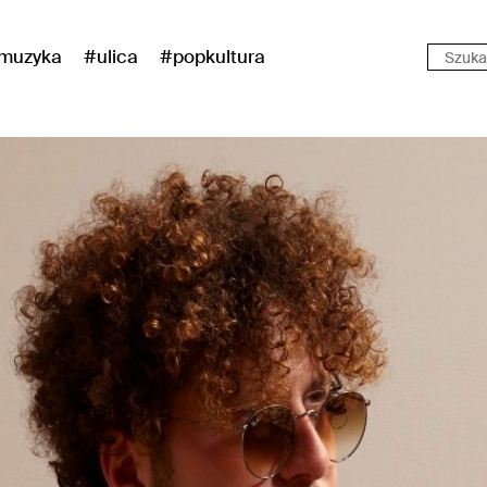
muzyka
#ulica
#popkultura