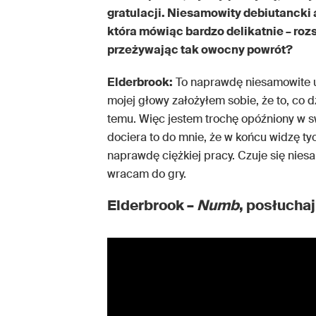
gratulacji. Niesamowity debiutancki 
która mówiąc bardzo delikatnie – roz
przeżywając tak owocny powrót?
Elderbrook:
To naprawdę niesamowite u
mojej głowy założyłem sobie, że to, co d
temu. Więc jestem trochę opóźniony w sw
dociera to do mnie, że w końcu widzę ty
naprawdę ciężkiej pracy. Czuje się nie
wracam do gry.
Elderbrook –
Numb
, posłuchaj