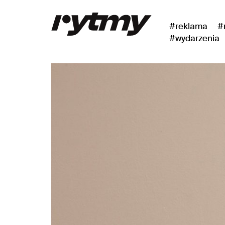
#reklama
#
#wydarzenia