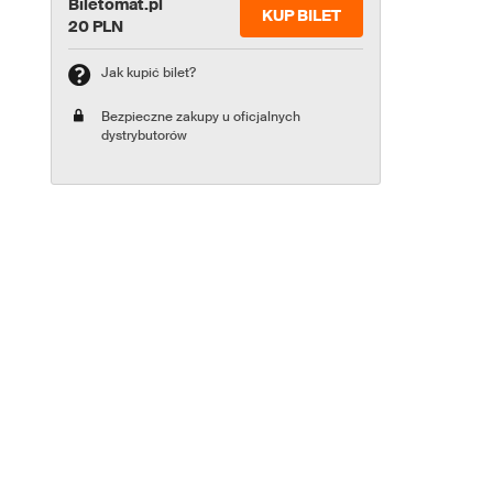
Biletomat.pl
KUP BILET
20 PLN
Jak kupić bilet?
Bezpieczne zakupy u oficjalnych
dystrybutorów