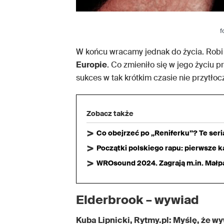
f
W końcu wracamy jednak do życia. Robi 
Europie
. Co zmieniło się w jego życiu 
sukces w tak krótkim czasie nie przytło
Zobacz także
Co obejrzeć po „Reniferku”? Te ser
Początki polskiego rapu: pierwsze ka
WROsound 2024. Zagrają m.in. Małpa,
Elderbrook – wywiad
Kuba Lipnicki, Rytmy.pl: Myślę, że 