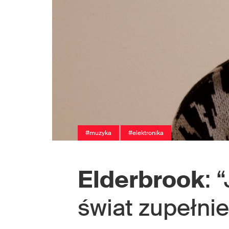
#muzyka
#elektronika
Elderbrook
: 
świat zupełnie