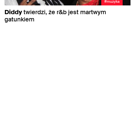
#muzyka
Diddy
twierdzi, że r&b jest martwym
gatunkiem