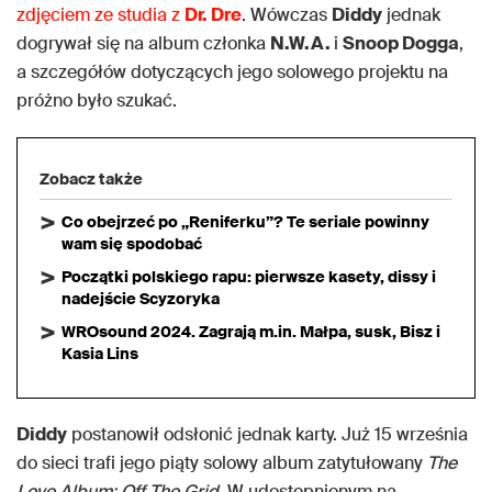
zdjęciem ze studia z
Dr. Dre
. Wówczas
Diddy
jednak
dogrywał się na album członka
N.W.A.
i
Snoop Dogga
,
a szczegółów dotyczących jego solowego projektu na
próżno było szukać.
Zobacz także
Co obejrzeć po „Reniferku”? Te seriale powinny
wam się spodobać
Początki polskiego rapu: pierwsze kasety, dissy i
nadejście Scyzoryka
WROsound 2024. Zagrają m.in. Małpa, susk, Bisz i
Kasia Lins
Diddy
postanowił odsłonić jednak karty. Już 15 września
do sieci trafi jego piąty solowy album zatytułowany
The
Love Album: Off The Grid
. W udostępnionym na