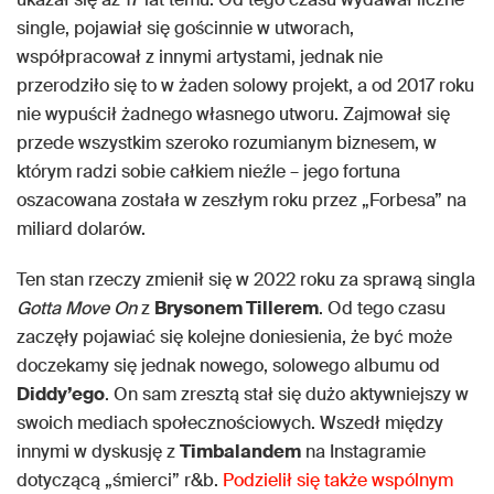
single, pojawiał się gościnnie w utworach,
współpracował z innymi artystami, jednak nie
przerodziło się to w żaden solowy projekt, a od 2017 roku
nie wypuścił żadnego własnego utworu. Zajmował się
przede wszystkim szeroko rozumianym biznesem, w
którym radzi sobie całkiem nieźle – jego fortuna
oszacowana została w zeszłym roku przez „Forbesa” na
miliard dolarów.
Ten stan rzeczy zmienił się w 2022 roku za sprawą singla
Gotta Move On
z
Brysonem Tillerem
. Od tego czasu
zaczęły pojawiać się kolejne doniesienia, że być może
doczekamy się jednak nowego, solowego albumu od
Diddy’ego
. On sam zresztą stał się dużo aktywniejszy w
swoich mediach społecznościowych. Wszedł między
innymi w dyskusję z
Timbalandem
na Instagramie
dotyczącą „śmierci” r&b.
Podzielił się także wspólnym