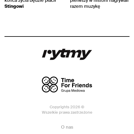
końca życia będzie płacił
pierwszy w historii nagrywali
Stingowi
razem muzykę
Copyrights 2026 ©
Wszelkie prawa zastrzeżone
O nas