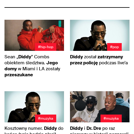
#hip-hop
#pop
Sean „
Diddy
” Combs
Diddy
został
zatrzymany
obiektem śledztwa.
Jego
przez policję
podczas live’a
domy
w Miami i LA zostały
przeszukane
#muzyka
#muzyka
Kosztowny numer.
Diddy
do
Diddy
i
Dr. Dre
po raz