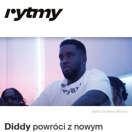
kadr z trailera albumu
Diddy
powróci z nowym