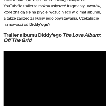
YouTube’ie trailerze można usłyszeć fragmenty utworów,
które znajdą się na płycie, wczuć nieco w klimat albumu,
a także zajrzeć za kulisy jego powstawania. Czekaliście
na nowości od
Diddy’ego
?
Trailer albumu Diddy’ego
The Love Album:
Off The Grid