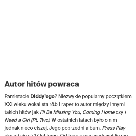
Autor hitów powraca
Pamiętacie
Diddy’ego
? Niezwykle popularny początkiem
XXI wieku wokalista r&b i raper to autor między innymi
takich hitów jak
I’ll Be Missing You
,
Coming Home
czy
I
Need a Girl (Pt. Two)
. W ostatnich latach było o nim
jednak nieco ciszej. Jego poprzedni album,
Press Play
ukazał się aż 17 lat temu. Od tego czasu wydawał liczne