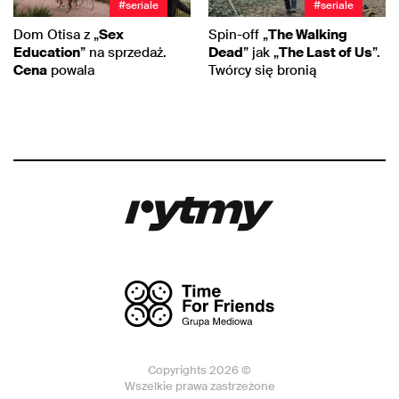
#seriale
#seriale
Dom Otisa z „
Sex
Spin-off „
The Walking
Education
” na sprzedaż.
Dead
” jak „
The Last of Us
”.
Cena
powala
Twórcy się bronią
Copyrights 2026 ©
Wszelkie prawa zastrzeżone