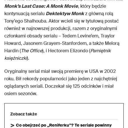
Monk’s Last Case: A Monk Movie
, który będzie
kontynuacją serialu
Dektektyw Monk
z główną rolą
Tony’ego Shalhouba. Aktor wcieli się w tytułową postać
również w najnowszej produkcji, razem z oryginalnymi
członkami obsady serialu – Tedem Levine’em, Traylor
Howard, Jasonem Grayem-Stanfordem, a także Melorą
Hardin (
The Office
), i Hectorem Elizondo (
Pamiętnik
księżniczki
).
Oryginalny serial miał swoją premierę w USA w 2002
roku. Bił rekordy popularności jako jeden z najchętniej
oglądanych seriali. Doczekał się 125 odcinków i miał
osiem sezonów.
Zobacz także
Co obejrzeć po „Reniferku”? Te seriale powinny