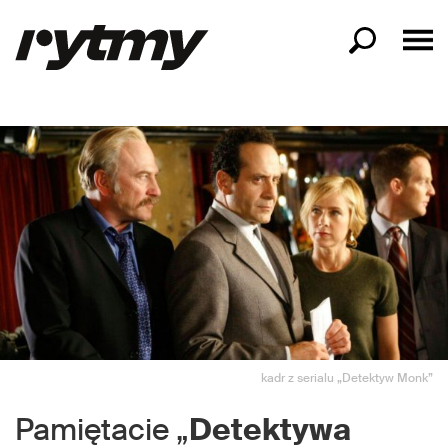
kadr z serialu „Detektyw Monk”
Pamiętacie „
Detektywa