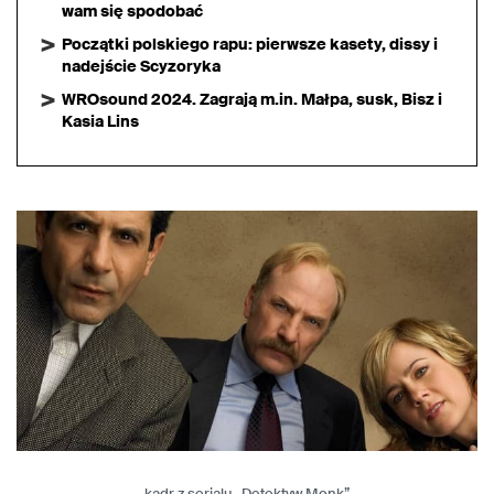
wam się spodobać
Początki polskiego rapu: pierwsze kasety, dissy i
nadejście Scyzoryka
WROsound 2024. Zagrają m.in. Małpa, susk, Bisz i
Kasia Lins
kadr z serialu „Detektyw Monk”