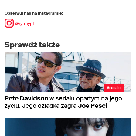
Obserwuj nas na instagramie:
@rytmypl
Sprawdź także
#seriale
Pete Davidson
w serialu opartym na jego
życiu. Jego dziadka zagra
Joe Pesci