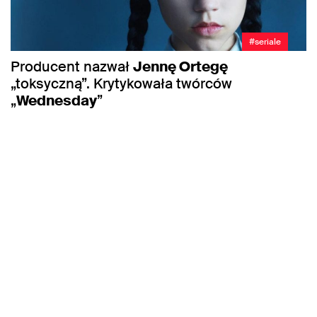
#seriale
Producent nazwał
Jennę Ortegę
„toksyczną”. Krytykowała twórców
„
Wednesday
”