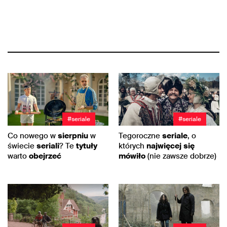
#seriale
#seriale
Co nowego w
sierpniu
w
Tegoroczne
seriale
, o
świecie
seriali
? Te
tytuły
których
najwięcej
się
warto
obejrzeć
mówiło
(nie zawsze dobrze)