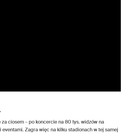
.
e za ciosem – po koncercie na 80 tys. widzów na
ventami. Zagra więc na kilku stadionach w tej samej