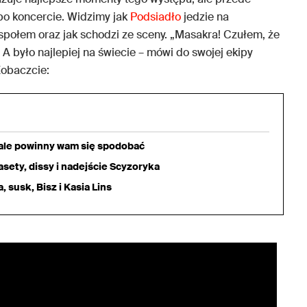
 po koncercie. Widzimy jak
Podsiadło
jedzie na
espołem oraz jak schodzi ze sceny. „Masakra! Czułem, że
! A było najlepiej na świecie – mówi do swojej ekipy
Zobaczcie:
iale powinny wam się spodobać
sety, dissy i nadejście Scyzoryka
 susk, Bisz i Kasia Lins