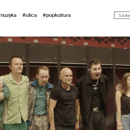
muzyka
#ulica
#popkultura