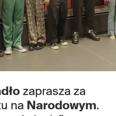
adło
zaprasza za
tu na
Narodowym
.