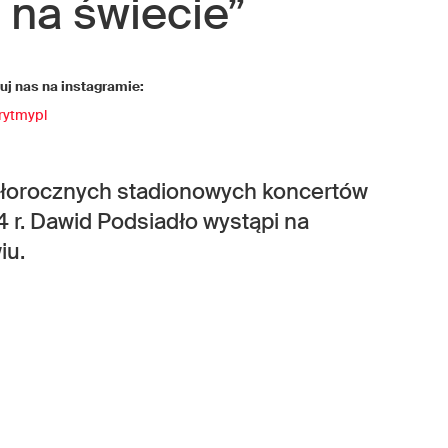
j na świecie”
j nas na instagramie:
rytmypl
szłorocznych stadionowych koncertów
4 r. Dawid Podsiadło wystąpi na
iu.