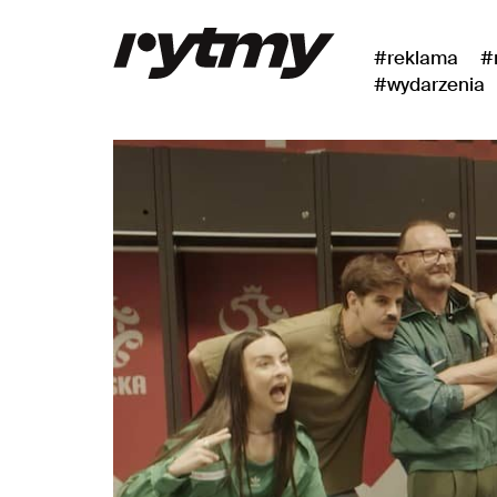
#reklama
#
#wydarzenia