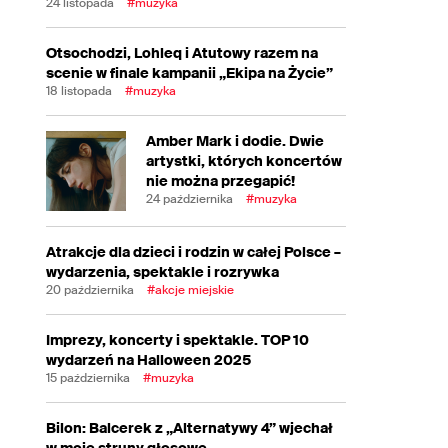
24 listopada
#muzyka
Otsochodzi, Lohleq i Atutowy razem na
scenie w finale kampanii „Ekipa na Życie”
18 listopada
#muzyka
Amber Mark i dodie. Dwie
artystki, których koncertów
nie można przegapić!
24 października
#muzyka
Atrakcje dla dzieci i rodzin w całej Polsce –
wydarzenia, spektakle i rozrywka
20 października
#akcje miejskie
Imprezy, koncerty i spektakle. TOP 10
wydarzeń na Halloween 2025
15 października
#muzyka
Bilon: Balcerek z „Alternatywy 4” wjechał
w moje struny głosowe