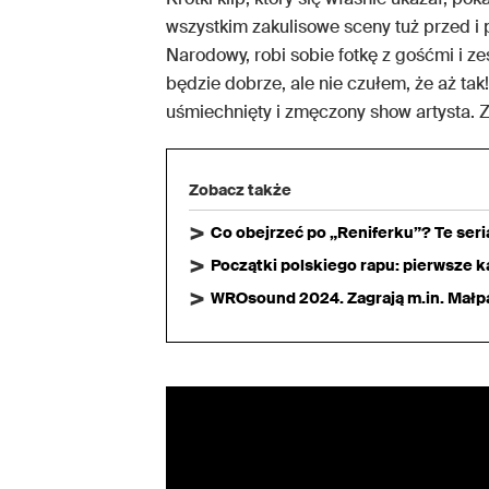
wszystkim zakulisowe sceny tuż przed i
Narodowy, robi sobie fotkę z gośćmi i z
będzie dobrze, ale nie czułem, że aż tak
uśmiechnięty i zmęczony show artysta. 
Zobacz także
Co obejrzeć po „Reniferku”? Te ser
Początki polskiego rapu: pierwsze ka
WROsound 2024. Zagrają m.in. Małpa,