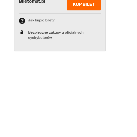
Biletomat.pl
KUP BILET
Jak kupić bilet?
Bezpieczne zakupy u oficjalnych
dystrybutorów