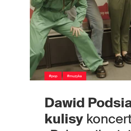
#pop
#muzyka
Dawid Podsi
kulisy
koncer