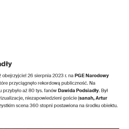
adły
ż obejrzyjcie! 26 sierpnia 2023 r. na
PGE Narodowy
które przyciągnęło rekordową publiczność. Na
tu przybyło aż 80 tys. fanów
Dawida Podsiadły
. Był
izualizacje, niezapowiedzieni goście (
sanah, Artur
szystkim scena 360 stopni postawiona na środku obiektu.