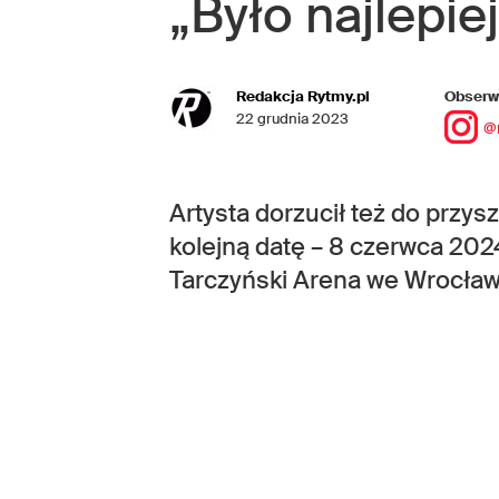
„Było najlepie
Redakcja Rytmy.pl
Obserwu
22 grudnia 2023
@
Artysta dorzucił też do przy
kolejną datę – 8 czerwca 202
Tarczyński Arena we Wrocław