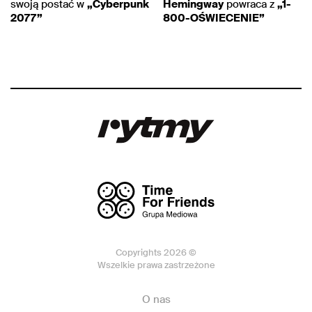
swoją postać w
„Cyberpunk
Hemingway
powraca z
„1-
2077”
800-OŚWIECENIE”
Copyrights 2026 ©
Wszelkie prawa zastrzeżone
O nas