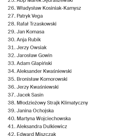
Abp Marek Jędraszewski
Władysław Kosiniak-Kamysz
Patryk Vega
Rafał Trzaskowski
Jan Komasa
Anja Rubik
Jerzy Owsiak
Jarosław Gowin
Adam Glapiński
Aleksander Kwaśniewski
Bronisław Komorowski
Jerzy Kwaśniewski
Jacek Sasin
Młodzieżowy Strajk Klimatyczny
Janina Ochojska
Martyna Wojciechowska
Aleksandra Dulkiewicz
Edward Miszczak