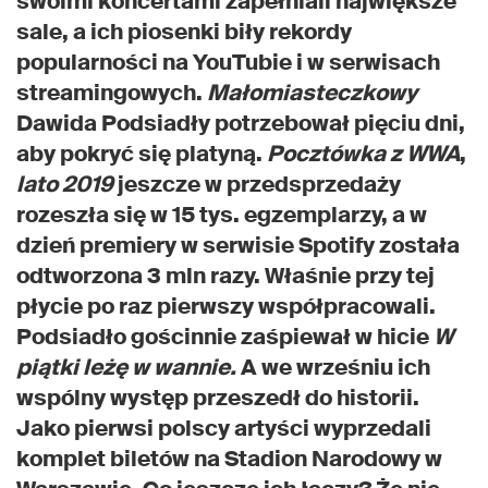
swoimi koncertami zapełniali największe
sale, a ich piosenki biły rekordy
popularności na YouTubie i w serwisach
streamingowych.
Małomiasteczkowy
Dawida Podsiadły potrzebował pięciu dni,
aby pokryć się platyną.
Pocztówka z WWA
,
lato 2019
jeszcze w przedsprzedaży
rozeszła się w 15 tys. egzemplarzy, a w
dzień premiery w serwisie Spotify została
odtworzona 3 mln razy. Właśnie przy tej
płycie po raz pierwszy współpracowali.
Podsiadło gościnnie zaśpiewał w hicie
W
piątki leżę w wannie.
A we wrześniu ich
wspólny występ przeszedł do historii.
Jako pierwsi polscy artyści wyprzedali
komplet biletów na Stadion Narodowy w