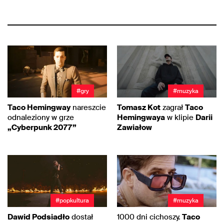
#gry
#muzyka
Taco Hemingway
nareszcie
Tomasz Kot
zagrał
Taco
odnaleziony w grze
Hemingwaya
w klipie
Darii
„Cyberpunk 2077”
Zawiałow
#popkultura
#muzyka
Dawid Podsiadło
dostał
1000 dni cichoszy.
Taco