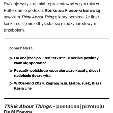
Swój ojczysty kraj miał reprezentować w tym roku w
Rotterdamie podczas
Konkursu Piosenki Eurowizji
utworem
Think About Things,
który pomimo, że finał
konkursu się nie odbył, stał się międzynarodowym
przebojem.
Zobacz także
Co obejrzeć po „Reniferku”? Te seriale powinny
wam się spodobać
Początki polskiego rapu: pierwsze kasety, dissy i
nadejście Scyzoryka
WROsound 2024. Zagrają m.in. Małpa, susk, Bisz i
Kasia Lins
Think About Things
– posłuchaj przeboju
Daði Freyra