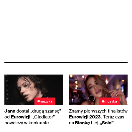
#muzyka
#muzyka
Jann
dostał „drugą szansę”
Znamy pierwszych finalistów
od
Eurowizji
! „Gladiator”
Eurowizji 2023
. Teraz czas
powalczy w konkursie
na
Blankę
i jej
„Solo”