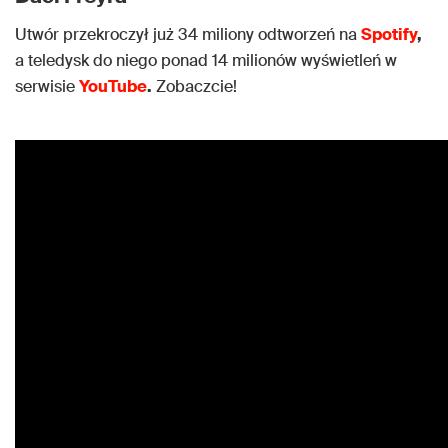
Utwór przekroczył już 34 miliony odtworzeń na
Spotify
,
a teledysk do niego ponad 14 milionów wyświetleń w
serwisie
YouTube
.
Zobaczcie!