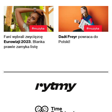
#muzyka
#muzyka
Fani wybrali zwycięzcę
Daði Freyr
powraca do
Eurowizji 2023
. Blanka
Polski!
prawie zamyka listę