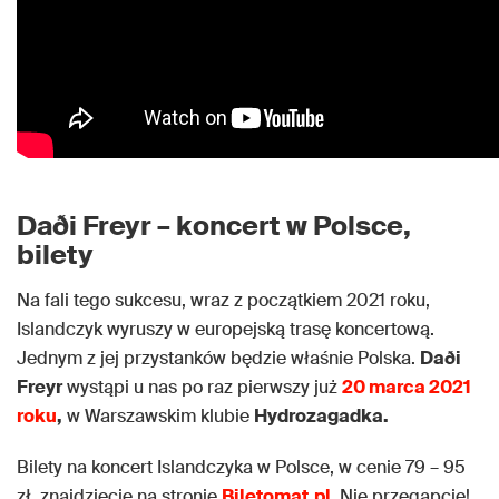
Daði Freyr – koncert w Polsce,
bilety
Na fali tego sukcesu, wraz z początkiem 2021 roku,
Islandczyk wyruszy w europejską trasę koncertową.
Jednym z jej przystanków będzie właśnie Polska.
Daði
Freyr
wystąpi u nas po raz pierwszy już
20 marca 2021
roku
,
w Warszawskim klubie
Hydrozagadka.
Bilety na koncert Islandczyka w Polsce, w cenie 79 – 95
zł, znajdziecie na stronie
Biletomat.pl
. Nie przegapcie!