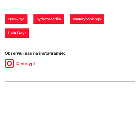
eurowizja
hydrozagadka
winiarybookings
Daði Freyr
Obserwuj nas na instagramie:
@rytmypl