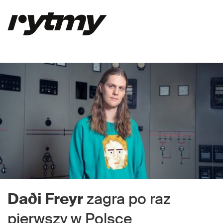
Daði Freyr
zagra po raz
pierwszy w Polsce