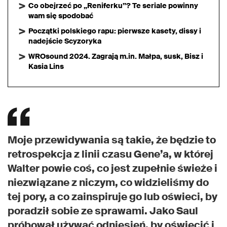
Co obejrzeć po „Reniferku”? Te seriale powinny
wam się spodobać
Początki polskiego rapu: pierwsze kasety, dissy i
nadejście Scyzoryka
WROsound 2024. Zagrają m.in. Małpa, susk, Bisz i
Kasia Lins
Moje przewidywania są takie, że będzie to
retrospekcja z linii czasu Gene’a, w której
Walter powie coś, co jest zupełnie świeże i
niezwiązane z niczym, co widzieliśmy do
tej pory, a co zainspiruje go lub oświeci, by
poradził sobie ze sprawami. Jako Saul
próbował używać odniesień, by oświecić i