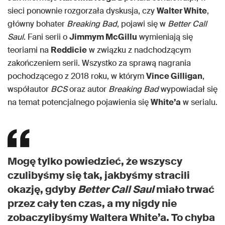
sieci ponownie rozgorzała dyskusja, czy
Walter White
,
główny bohater
Breaking Bad
, pojawi się w
Better Call
Saul
. Fani serii o
Jimmym McGillu
wymieniają się
teoriami na
Reddicie
w związku z nadchodzącym
zakończeniem serii. Wszystko za sprawą nagrania
pochodzącego z 2018 roku, w którym
Vince Gilligan
,
współautor
BCS
oraz autor
Breaking Bad
wypowiadał się
na temat potencjalnego pojawienia się
White’a
w serialu.
Mogę tylko powiedzieć, że wszyscy
czulibyśmy się tak, jakbyśmy stracili
okazję, gdyby
Better Call Saul
miało trwać
przez cały ten czas, a my nigdy nie
zobaczylibyśmy Waltera White’a. To chyba