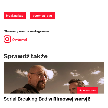
breaking bad
better call saul
Obserwuj nas na instagramie:
@rytmypl
Sprawdź także
#popkultura
Serial Breaking Bad
w filmowej wersji!