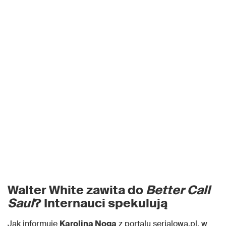
Walter White zawita do
Better Call
Saul
? Internauci spekulują
Jak informuje
Karolina Noga
z portalu serialowa.pl, w