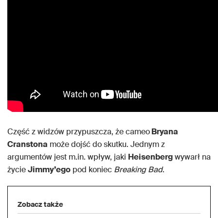
Część z widzów przypuszcza, że cameo
Bryana
Cranstona
może dojść do skutku. Jednym z
argumentów jest m.in. wpływ, jaki
Heisenberg
wywarł na
życie
Jimmy’ego
pod koniec
Breaking Bad
.
Zobacz także