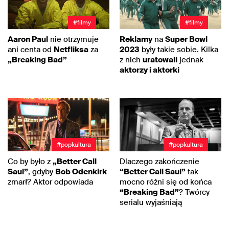
#filmy
#filmy
Aaron Paul
nie otrzymuje
Reklamy
na
Super Bowl
ani centa od
Netfliksa
za
2023
były takie sobie. Kilka
„Breaking Bad”
z nich
uratowali
jednak
aktorzy i aktorki
#popkultura
#popkultura
Co by było z
„Better Call
Dlaczego zakończenie
Saul”
, gdyby
Bob Odenkirk
“Better Call Saul”
tak
zmarł? Aktor odpowiada
mocno różni się od końca
“Breaking Bad”
? Twórcy
serialu wyjaśniają