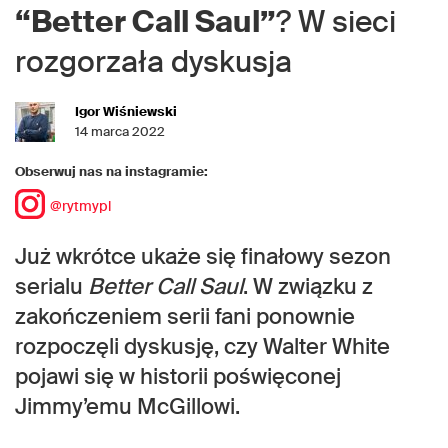
“Better Call Saul”
? W sieci
rozgorzała dyskusja
Igor Wiśniewski
14 marca 2022
Obserwuj nas na instagramie:
@rytmypl
Już wkrótce ukaże się finałowy sezon
serialu
Better Call Saul
. W związku z
zakończeniem serii fani ponownie
rozpoczęli dyskusję, czy Walter White
pojawi się w historii poświęconej
Jimmy’emu McGillowi.