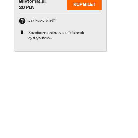
Biletomat.pl
KUP BILET
20 PLN
Jak kupić bilet?
Bezpieczne zakupy u oficjalnych
dystrybutorów