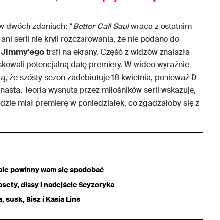
w dwóch zdaniach: “
Better Call Saul
wraca z ostatnim
ni serii nie kryli rozczarowania, że nie podano do
d
Jimmy’ego
trafi na ekrany. Część z widzów znalazła
skowali potencjalną datę premiery. W wideo wyraźnie
ują, że szósty sezon zadebiutuje 18 kwietnia, ponieważ D
emnasta. Teoria wysnuta przez miłośników serii wskazuje,
dzie miał premierę w poniedziałek, co zgadzałoby się z
iale powinny wam się spodobać
sety, dissy i nadejście Scyzoryka
 susk, Bisz i Kasia Lins