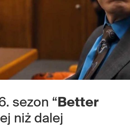
6. sezon “
Better
żej niż dalej