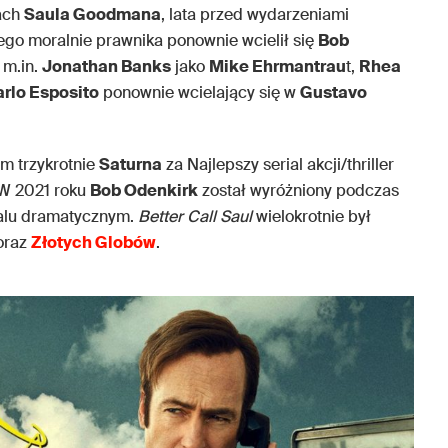
kach
Saula Goodmana
, lata przed wydarzeniami
wego moralnie prawnika ponownie wcielił się
Bob
 m.in.
Jonathan Banks
jako
Mike Ehrmantrau
t,
Rhea
rlo Esposito
ponownie wcielający się w
Gustavo
ym trzykrotnie
Saturna
za Najlepszy serial akcji/thriller
. W 2021 roku
Bob Odenkirk
został wyróżniony podczas
ialu dramatycznym.
Better Call Saul
wielokrotnie był
oraz
Złotych Globów
.