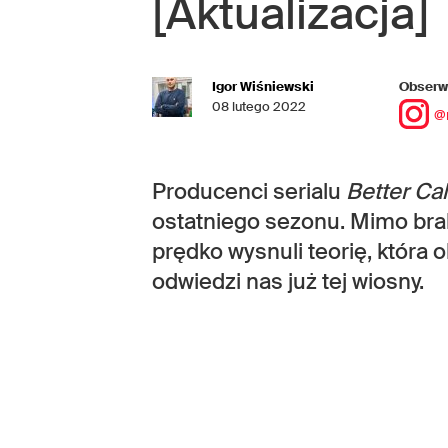
[Aktualizacja]
Igor Wiśniewski
Obserwu
08 lutego 2022
@
Producenci serialu
Better Cal
ostatniego sezonu. Mimo brak
prędko wysnuli teorię, która
odwiedzi nas już tej wiosny.