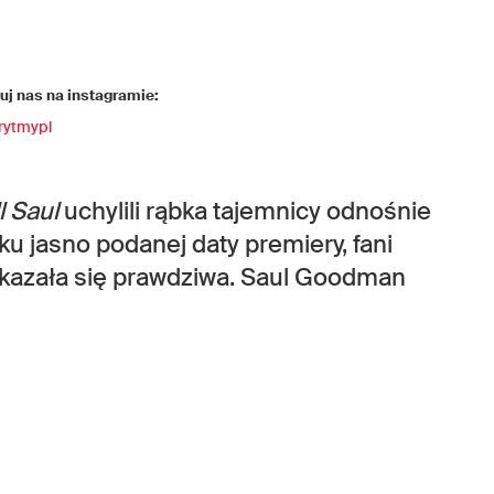
j nas na instagramie:
rytmypl
l Saul
uchylili rąbka tajemnicy odnośnie
u jasno podanej daty premiery, fani
 okazała się prawdziwa. Saul Goodman