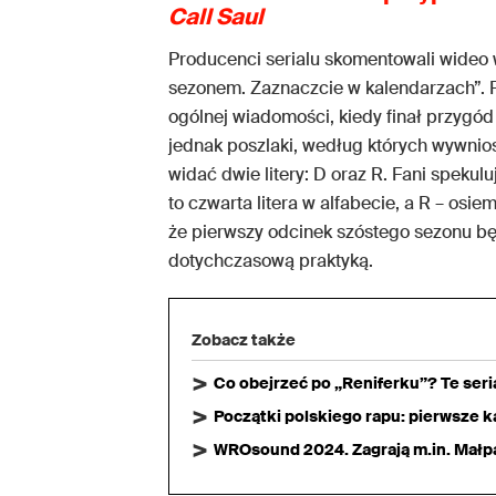
Call Saul
Producenci serialu skomentowali wideo 
sezonem. Zaznaczcie w kalendarzach”. Fa
ogólnej wiadomości, kiedy finał przygó
jednak poszlaki, według których wywnio
widać dwie litery: D oraz R. Fani spekul
to czwarta litera w alfabecie, a R – osi
że pierwszy odcinek szóstego sezonu bę
dotychczasową praktyką.
Zobacz także
Co obejrzeć po „Reniferku”? Te ser
Początki polskiego rapu: pierwsze ka
WROsound 2024. Zagrają m.in. Małpa,