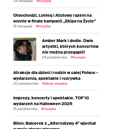
24 listopada
#muzyka
Otsochodzi, Lohleq i Atutowy razem na
scenie w finale kampanii „Ekipa na Życie”
18 listopada
#muzyka
Amber Mark i dodie. Dwie
artystki, których koncertów
nie można przegapić!
24 października
#muzyka
Atrakcje dla dzieci i rodzin w całej Polsce –
wydarzenia, spektakle i rozrywka
20 października
#akcje miejskie
Imprezy, koncerty i spektakle. TOP 10
wydarzeń na Halloween 2025
15 października
#muzyka
Bilon: Balcerek z „Alternatywy 4” wjechał
w moje struny głosowe