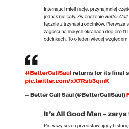
Internauci mieli rację, przynajmniej czę
jednak nie cały. Zwieńczenie
Better Call
łącznie z trzynastu odcinków. Pierwsza 
zagości na małych ekranach dopiero 11 l
odcinkach. To o jeden więcej względem
#BetterCallSaul
returns for its final
pic.twitter.com/xX7Rsb3qmK
— Better Call Saul (@BetterCallSaul)
F
It’s All Good Man – zarys
Pierwszy sezon przedstawiający histori