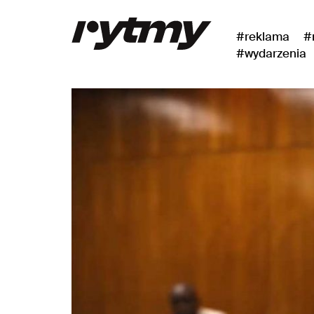
#reklama
#
#wydarzenia