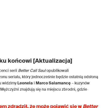
 ku końcowi [Aktualizacja]
cenci serii
Better Call Saul
opublikowali
nu serialu, który jednocześnie będzie ostatnią odsłoną
u widzimy
Leonela
i
Marco Salamancę
– kuzynów
Mężczyźni znajdują się na miejscu zbrodni, gdzie
em zdradził, że może pojawić się w
Better