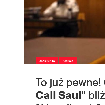
#popkultura
#seriale
To już pewne! 
Call Saul
” bli