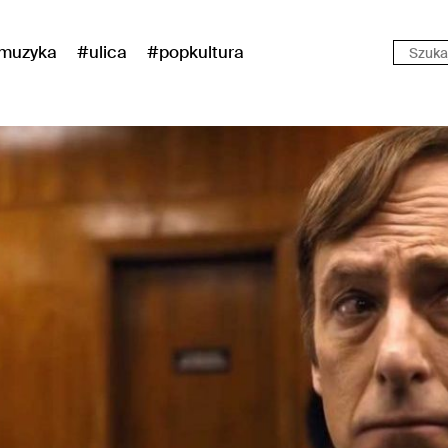
muzyka
#ulica
#popkultura