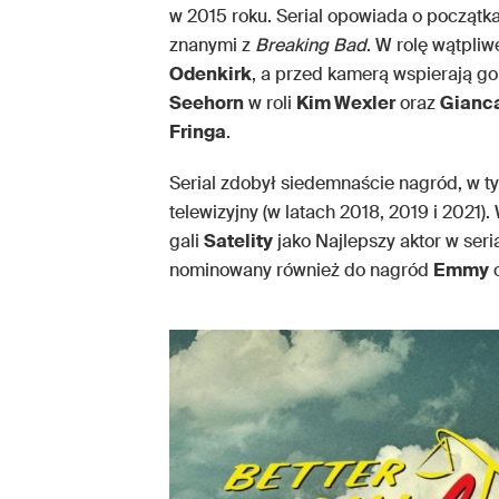
w 2015 roku. Serial opowiada o począt
znanymi z
Breaking Bad
. W rolę wątpli
Odenkirk
, a przed kamerą wspierają go
Seehorn
w roli
Kim Wexler
oraz
Gianca
Fringa
.
Serial zdobył siedemnaście nagród, w t
telewizyjny (w latach 2018, 2019 i 2021)
gali
Satelity
jako Najlepszy aktor w ser
nominowany również do nagród
Emmy