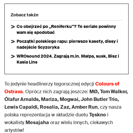
Zobacz także
Co obejrzeć po „Reniferku”? Te seriale powinny
wam się spodobać
Początki polskiego rapu: pierwsze kasety, dissy i
nadejście Scyzoryka
WROsound 2024. Zagrają m.in. Małpa, susk, Bisz i
Kasia Lins
To jedynie headlinerzy tegorocznej edycji
Colours of
Ostrava
. Oprócz nich zagrają jeszcze:
MØ, Tom Walker,
Ólafur Arnalds, Mariza, Mogwai, John Butler Trio,
Lewis Capaldi, Rosalía, Zaz, Amber Run
, czy nasza
polska reprezentacja w składzie duetu
Tęskno
i
wokalisty
Mesajaha
oraz wielu innych, ciekawych
artystów!