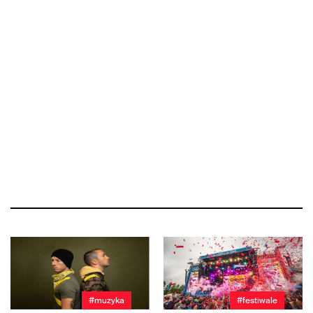
#muzyka
#festiwale