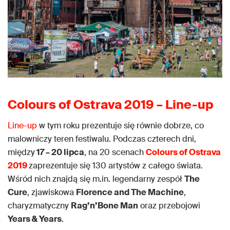
Colours of Ostrava 2019 – Line-up
Line-up
w tym roku prezentuje się równie dobrze, co
malowniczy teren festiwalu. Podczas czterech dni,
między
17 – 20 lipca
, na 20 scenach
Colours of Ostrava
2019
zaprezentuje się 130 artystów z całego świata.
Wśród nich znajdą się m.in. legendarny zespół
The
Cure
, zjawiskowa
Florence and The Machine
,
charyzmatyczny
Rag’n’Bone Man
oraz przebojowi
Years & Years
.