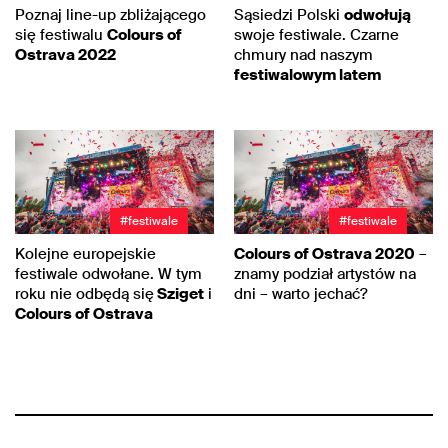
Poznaj line-up zbliżającego
Sąsiedzi Polski
odwołują
się festiwalu
Colours of
swoje festiwale. Czarne
Ostrava 2022
chmury nad naszym
festiwalowym latem
#festiwale
#festiwale
Kolejne europejskie
Colours of Ostrava 2020
–
festiwale odwołane. W tym
znamy podział artystów na
roku nie odbędą się
Sziget
i
dni – warto jechać?
Colours of Ostrava