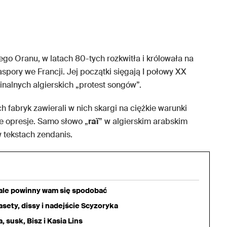
go Oranu, w latach 80-tych rozkwitła i królowała na
spory we Francji. Jej początki sięgają I połowy XX
inalnych algierskich „protest songów”.
fabryk zawierali w nich skargi na ciężkie warunki
ne opresje. Samo słowo „
raï
” w algierskim arabskim
w tekstach zendanis.
iale powinny wam się spodobać
sety, dissy i nadejście Scyzoryka
 susk, Bisz i Kasia Lins