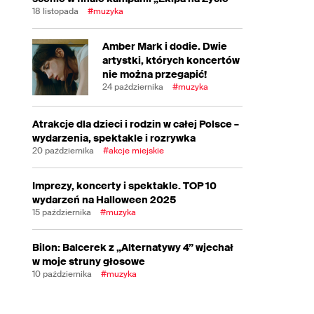
18 listopada
#muzyka
Amber Mark i dodie. Dwie
artystki, których koncertów
nie można przegapić!
24 października
#muzyka
Atrakcje dla dzieci i rodzin w całej Polsce –
wydarzenia, spektakle i rozrywka
20 października
#akcje miejskie
Imprezy, koncerty i spektakle. TOP 10
wydarzeń na Halloween 2025
15 października
#muzyka
Bilon: Balcerek z „Alternatywy 4” wjechał
w moje struny głosowe
10 października
#muzyka