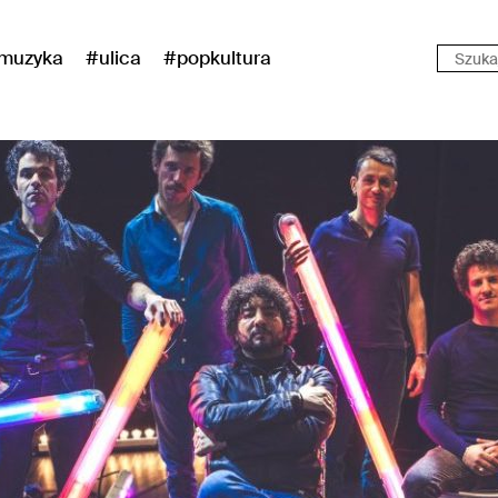
muzyka
#ulica
#popkultura