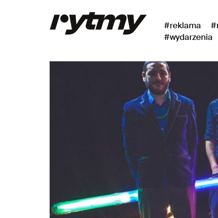
#reklama
#
#wydarzenia