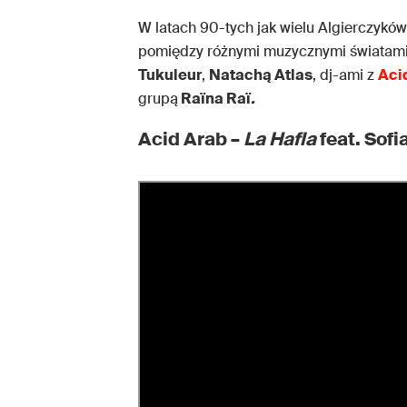
W latach 90-tych jak wielu Algierczykó
pomiędzy różnymi muzycznymi światami
Tukuleur
,
Natachą Atlas
, dj-ami z
Aci
grupą
Raïna Raï
.
Acid Arab –
La Hafla
feat. Sofi