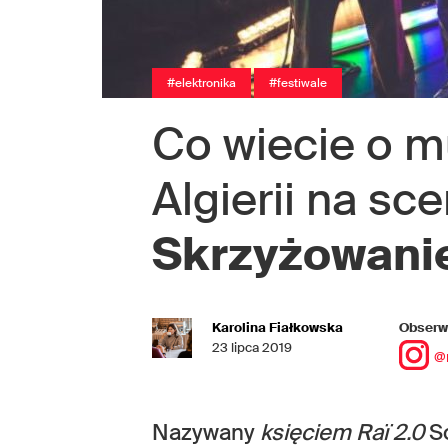
#elektronika
#festiwale
Co wiecie o mu
Algierii na sc
Skrzyżowanie
Karolina Fiałkowska
Obserwu
23 lipca 2019
@
Nazywany
księciem Raï 2.0
So