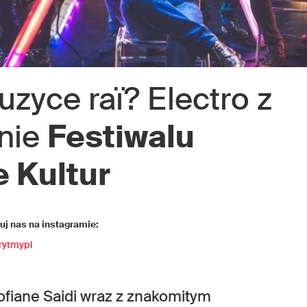
zyce raï? Electro z
enie
Festiwalu
 Kultur
j nas na instagramie:
rytmypl
fiane Saidi wraz z znakomitym