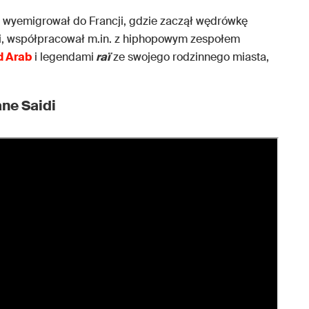
w wyemigrował do Francji, gdzie zaczął wędrówkę
, współpracował m.in. z hiphopowym zespołem
d Arab
i legendami
raï
ze swojego rodzinnego miasta,
ane Saidi