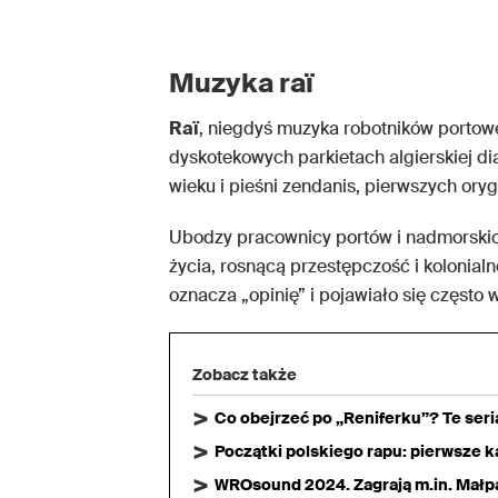
Muzyka raï
Raï
, niegdyś muzyka robotników portowe
dyskotekowych parkietach algierskiej dia
wieku i pieśni zendanis, pierwszych oryg
Ubodzy pracownicy portów i nadmorskich 
życia, rosnącą przestępczość i kolonial
oznacza „opinię” i pojawiało się często 
Zobacz także
Co obejrzeć po „Reniferku”? Te ser
Początki polskiego rapu: pierwsze ka
WROsound 2024. Zagrają m.in. Małpa,