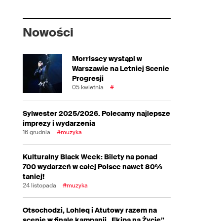
Nowości
Morrissey wystąpi w
Warszawie na Letniej Scenie
Progresji
05 kwietnia
#
Sylwester 2025/2026. Polecamy najlepsze
imprezy i wydarzenia
16 grudnia
#muzyka
Kulturalny Black Week: Bilety na ponad
700 wydarzeń w całej Polsce nawet 80%
taniej!
24 listopada
#muzyka
Otsochodzi, Lohleq i Atutowy razem na
scenie w finale kampanii „Ekipa na Życie”