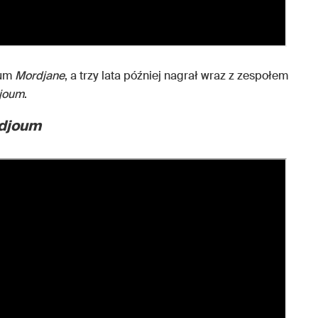
bum
Mordjane
, a trzy lata później nagrał wraz z zespołem
djoum
.
Ndjoum