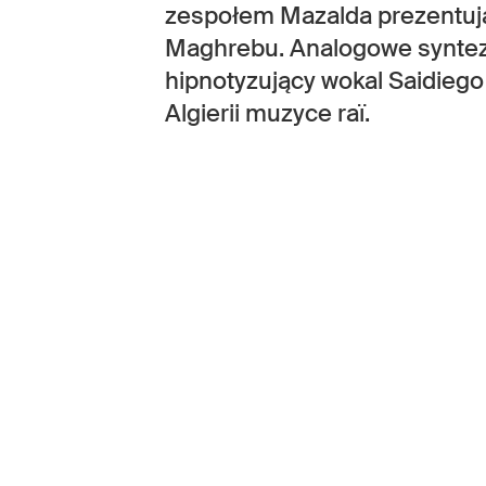
zespołem Mazalda prezentują
Maghrebu. Analogowe syntezat
hipnotyzujący wokal Saidieg
Algierii muzyce raï.