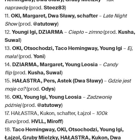
naprawdę
(prod.
Steez83
)
11.
OKI, Margaret, Dwa Sławy, schafter
–
Late Night
Show
(prod.
@atutowy
)
12.
Youngi Igi, DZIARMA
–
Ciepło – zimno
(prod.
Kusha,
Suwal
)
13.
OKI, Otsochodzi, Taco Hemingway, Young Igi
–
Ej,
mała!
(prod.
Yoni
)
14.
DZIARMA, Margaret, Young Leosia
–
Candy
flip
(prod.
Kusha, Suwal
)
15.
HAŁASTRA, Pers, Astek (Dwa Sławy)
–
Gdzie jest
moje co?
(prod.
Odys
)
16.
OKI, Young Igi, Young Leosia
–
Zadzwonię
później
(prod.
@atutowy
)
17. HAŁASTRA, Kukon, schafter, Łajzol –
100k
Euro
(prod.
HVLL, Miroff
)
18.
Taco Hemingway, OKI, Otsochodzi, Young Igi,
Łajzol, Gruby Mielzky, HAŁASTRA, Kukon, Dwa