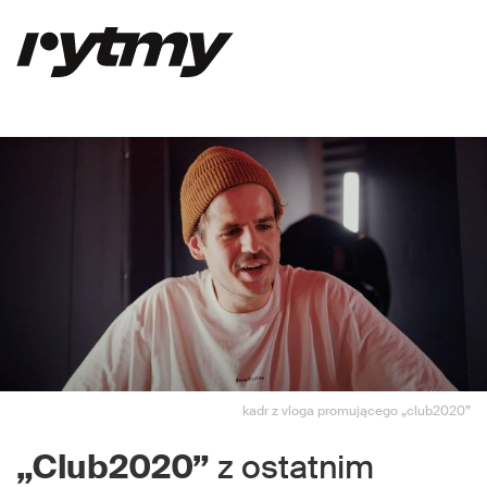
kadr z vloga promującego „club2020”
„Club2020”
z ostatnim