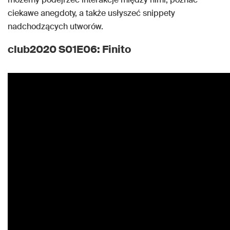
ciekawe anegdoty, a także usłyszeć snippety
nadchodzących utworów.
club2020 S01E06: Finito