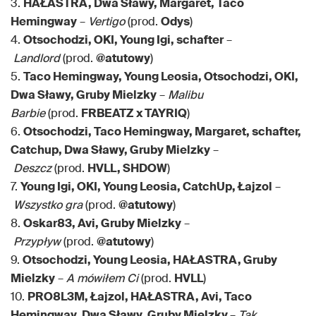
3.
HAŁASTRA, Dwa Sławy, Margaret, Taco
Hemingway
–
Vertigo
(prod.
Odys
)
4.
Otsochodzi, OKI, Young Igi, schafter
–
Landlord
(prod.
@atutowy
)
5.
Taco Hemingway, Young Leosia, Otsochodzi, OKI,
Dwa Sławy, Gruby Mielzky
–
Malibu
Barbie
(prod.
FRBEATZ x TAYRIQ
)
6.
Otsochodzi, Taco Hemingway, Margaret, schafter,
Catchup, Dwa Sławy, Gruby Mielzky
–
Deszcz
(prod.
HVLL, SHDOW
)
7.
Young Igi, OKI, Young Leosia, CatchUp, Łajzol
–
Wszystko gra
(prod.
@atutowy
)
8.
Oskar83, Avi, Gruby Mielzky
–
Przypływ
(prod.
@atutowy
)
9.
Otsochodzi, Young Leosia, HAŁASTRA, Gruby
Mielzky
–
A mówiłem Ci
(prod.
HVLL
)
10.
PRO8L3M, Łajzol, HAŁASTRA, Avi, Taco
Hemingway, Dwa Sławy, Gruby Mielzky
–
Tak