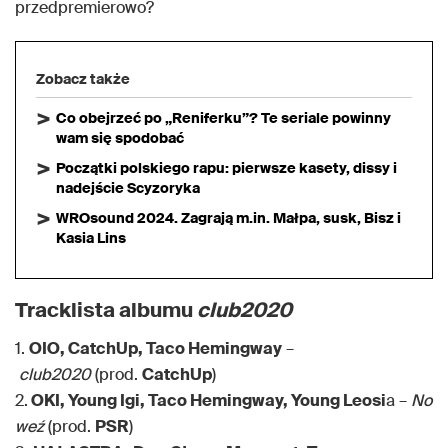
przedpremierowo?
Zobacz także
Co obejrzeć po „Reniferku”? Te seriale powinny
wam się spodobać
Początki polskiego rapu: pierwsze kasety, dissy i
nadejście Scyzoryka
WROsound 2024. Zagrają m.in. Małpa, susk, Bisz i
Kasia Lins
Tracklista albumu
club2020
1.
OIO, CatchUp, Taco Hemingway
–
club2020
(prod.
CatchUp
)
2.
OKI, Young Igi, Taco Hemingway, Young Leosi
a –
No
weź
(prod.
PSR
)