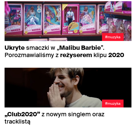
#muzyka
Ukryte
smaczki w „
Malibu Barbie
”.
Porozmawialiśmy z
reżyserem
klipu
2020
#muzyka
„Club2020”
z nowym singlem oraz
tracklistą