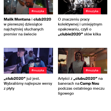
#muzyka
#muzyka
Malik Montana
i
club2020
O znaczeniu pracy
w pierwszej dziesiątce
kolektywnej i umiejętnym
najchętniej słuchanych
opakowaniu, czyli o
premier na świecie
„clubie2020”
słów kilka
#muzyka
#muzyka
„club2020”
już jest.
Artyści z
„clubu2020”
na
Wybraliśmy najlepsze wersy
banerach na
Camp Nou
z płyty
podczas ostatniego meczu
ligowego