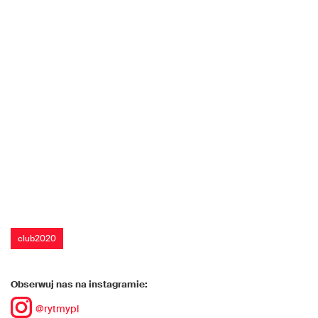
club2020
Obserwuj nas na instagramie:
@rytmypl