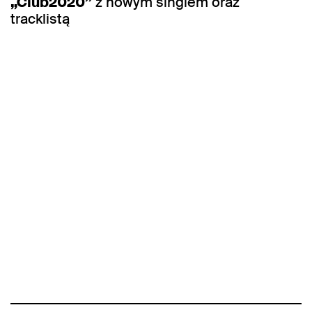
„Club2020”
z nowym singlem oraz
tracklistą