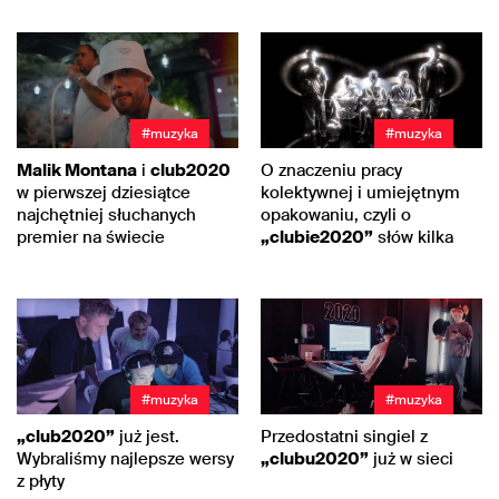
#muzyka
#muzyka
Malik Montana
i
club2020
O znaczeniu pracy
w pierwszej dziesiątce
kolektywnej i umiejętnym
najchętniej słuchanych
opakowaniu, czyli o
premier na świecie
„clubie2020”
słów kilka
#muzyka
#muzyka
„club2020”
już jest.
Przedostatni singiel z
Wybraliśmy najlepsze wersy
„clubu2020”
już w sieci
z płyty