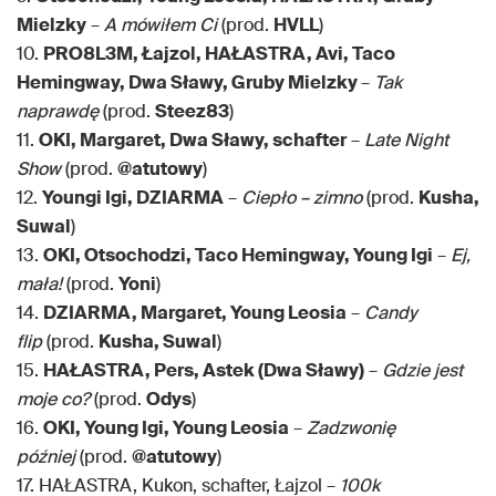
Mielzky
–
A mówiłem Ci
(prod.
HVLL
)
10.
PRO8L3M, Łajzol, HAŁASTRA, Avi, Taco
Hemingway, Dwa Sławy, Gruby Mielzky
–
Tak
naprawdę
(prod.
Steez83
)
11.
OKI, Margaret, Dwa Sławy, schafter
–
Late Night
Show
(prod.
@atutowy
)
12.
Youngi Igi, DZIARMA
–
Ciepło – zimno
(prod.
Kusha,
Suwal
)
13.
OKI, Otsochodzi, Taco Hemingway, Young Igi
–
Ej,
mała!
(prod.
Yoni
)
14.
DZIARMA, Margaret, Young Leosia
–
Candy
flip
(prod.
Kusha, Suwal
)
15.
HAŁASTRA, Pers, Astek (Dwa Sławy)
–
Gdzie jest
moje co?
(prod.
Odys
)
16.
OKI, Young Igi, Young Leosia
–
Zadzwonię
później
(prod.
@atutowy
)
17. HAŁASTRA, Kukon, schafter, Łajzol –
100k