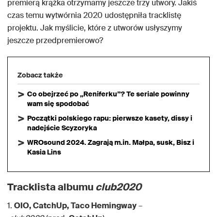
premierą krążka otrzymamy jeszcze trzy utwory. Jakiś
czas temu wytwórnia 2020 udostępniła tracklistę
projektu. Jak myślicie, które z utworów usłyszymy
jeszcze przedpremierowo?
Zobacz także
Co obejrzeć po „Reniferku”? Te seriale powinny
wam się spodobać
Początki polskiego rapu: pierwsze kasety, dissy i
nadejście Scyzoryka
WROsound 2024. Zagrają m.in. Małpa, susk, Bisz i
Kasia Lins
Tracklista albumu
club2020
1.
OIO, CatchUp, Taco Hemingway
–