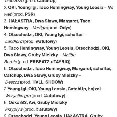
club2020
(prod.
CatchUp
)
2.
OKI, Young Igi, Taco Hemingway, Young Leosi
a –
No
weź
(prod.
PSR
)
3.
HAŁASTRA, Dwa Sławy, Margaret, Taco
Hemingway
–
Vertigo
(prod.
Odys
)
4.
Otsochodzi, OKI, Young Igi, schafter
–
Landlord
(prod.
@atutowy
)
5.
Taco Hemingway, Young Leosia, Otsochodzi, OKI,
Dwa Sławy, Gruby Mielzky
–
Malibu
Barbie
(prod.
FRBEATZ x TAYRIQ
)
6.
Otsochodzi, Taco Hemingway, Margaret, schafter,
Catchup, Dwa Sławy, Gruby Mielzky
–
Deszcz
(prod.
HVLL, SHDOW
)
7.
Young Igi, OKI, Young Leosia, CatchUp, Łajzol
–
Wszystko gra
(prod.
@atutowy
)
8.
Oskar83, Avi, Gruby Mielzky
–
Przypływ
(prod.
@atutowy
)
9.
Otsochodzi, Young Leosia, HAŁASTRA, Gruby