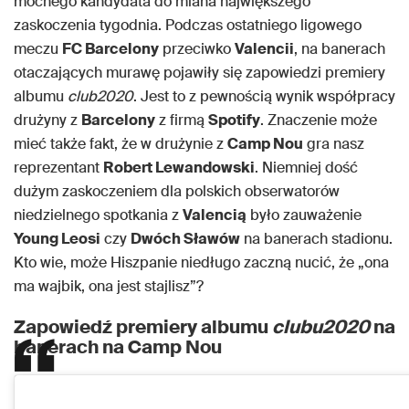
mocnego kandydata do miana największego
zaskoczenia tygodnia. Podczas ostatniego ligowego
meczu
FC Barcelony
przeciwko
Valencii
, na banerach
otaczających murawę pojawiły się zapowiedzi premiery
albumu
club2020
. Jest to z pewnością wynik współpracy
drużyny z
Barcelony
z firmą
Spotify
. Znaczenie może
mieć także fakt, że w drużynie z
Camp Nou
gra nasz
reprezentant
Robert Lewandowski
. Niemniej dość
dużym zaskoczeniem dla polskich obserwatorów
niedzielnego spotkania z
Valencią
było zauważenie
Young Leosi
czy
Dwóch Sławów
na banerach stadionu.
Kto wie, może Hiszpanie niedługo zaczną nucić, że „ona
ma wajbik, ona jest stajlisz”?
Zapowiedź premiery albumu
clubu2020
na
banerach na Camp Nou