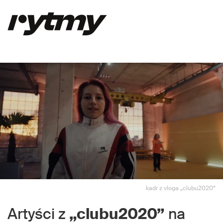
kadr z vloga „clubu2020”
Artyści z
„clubu2020”
na