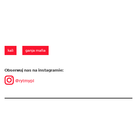
kali
ganja mafia
Obserwuj nas na instagramie:
@rytmypl