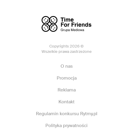
Copyrights 2026 ©
Wszelkie prawa zastrzeżone
O nas
Promocja
Reklama
Kontakt
Regulamin konkursu Rytmy.pl
Polityka prywatności