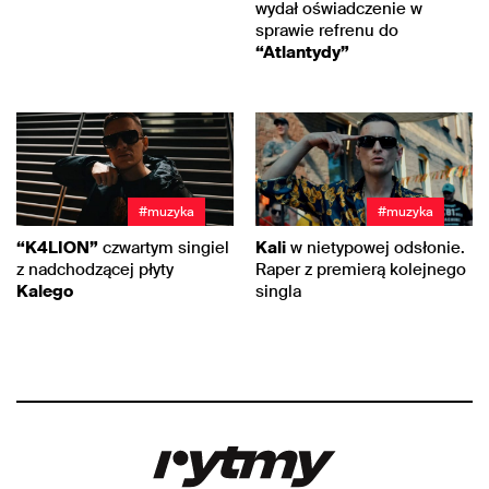
wydał oświadczenie w
sprawie refrenu do
“Atlantydy”
#muzyka
#muzyka
“K4LION”
czwartym singiel
Kali
w nietypowej odsłonie.
z nadchodzącej płyty
Raper z premierą kolejnego
Kalego
singla