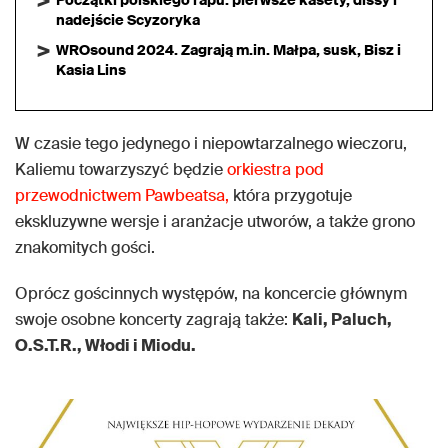
Początki polskiego rapu: pierwsze kasety, dissy i
nadejście Scyzoryka
WROsound 2024. Zagrają m.in. Małpa, susk, Bisz i
Kasia Lins
W czasie tego jedynego i niepowtarzalnego wieczoru,
Kaliemu towarzyszyć będzie
orkiestra pod
przewodnictwem Pawbeatsa,
która przygotuje
ekskluzywne wersje i aranżacje utworów, a także grono
znakomitych gości.
Oprócz gościnnych występów, na koncercie głównym
swoje osobne koncerty zagrają także:
Kali, Paluch,
O.S.T.R., Włodi i Miodu.