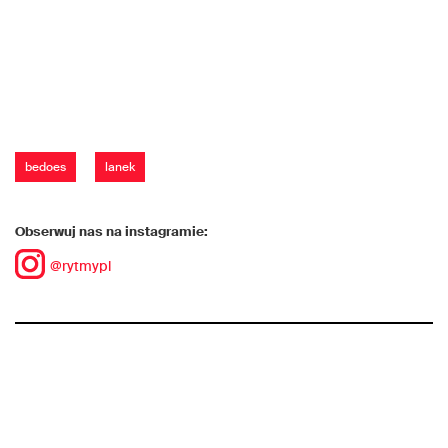
bedoes
lanek
Obserwuj nas na instagramie:
@rytmypl