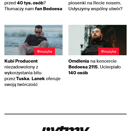
przed
40 tys. osób
?
piosenki na flecie nosem.
Tłumaczy nam
fan Bedoesa
Usłyszymy wspólny utwór?
#muzyka
#muzyka
Kubi Producent
Omdlenia
na koncercie
niezadowolony z
Bedoesa 2115
. Ucierpiało
wykorzystania bitu
140 osób
przez
Tuska
.
Lanek
oferuje
swoją twórczość