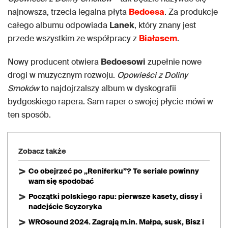
najnowsza, trzecia legalna płyta
Bedoesa
. Za produkcje
całego albumu odpowiada
Lanek
, który znany jest
przede wszystkim ze współpracy z
Białasem
.
Nowy producent otwiera
Bedoesowi
zupełnie nowe
drogi w muzycznym rozwoju.
Opowieści z Doliny
Smoków
to najdojrzalszy album w dyskografii
bydgoskiego rapera. Sam raper o swojej płycie mówi w
ten sposób.
Zobacz także
Co obejrzeć po „Reniferku”? Te seriale powinny
wam się spodobać
Początki polskiego rapu: pierwsze kasety, dissy i
nadejście Scyzoryka
WROsound 2024. Zagrają m.in. Małpa, susk, Bisz i