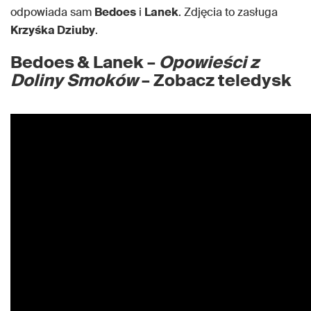
odpowiada sam
Bedoes
i
Lanek
. Zdjęcia to zasługa
Krzyśka Dziuby
.
Bedoes & Lanek –
Opowieści z
Doliny Smoków
– Zobacz teledysk