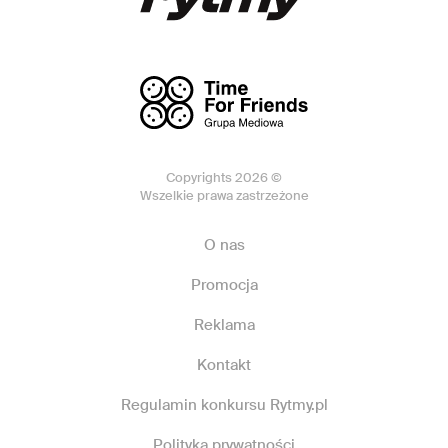
Copyrights 2026 ©
Wszelkie prawa zastrzeżone
O nas
Promocja
Reklama
Kontakt
Regulamin konkursu Rytmy.pl
Polityka prywatności