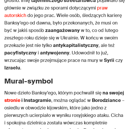
głośno. Imię
tajemniczego streetartowca
pojawiało się
głównie w związku ze sporami dotyczącymi
praw
autorskich
do jego prac. Wiele osób, śledzących karierę
Banksy’ego od dawna, było przekonanych, że musi on
być w jakiś sposób
zaangażowany
w to, co od lutego
zeszłego roku dzieje się w Ukrainie. W końcu w swoim
przekazie jest nie tylko
antykapitalistyczny
, ale też
pacyfistyczny
i
antywojenny
. Udowodnił to już,
wrzucając swoje przejmujące prace na mury w
Syrii
czy
Izraelu
.
Mural-symbol
Nowe dzieło Banksy’ego, którym pochwalił się
na swojej
stronie
i Instagramie
, można oglądać w
Borodziance
–
osiedlu w obwodzie kijowskim, które jako jedno z
pierwszych ucierpiało w wyniku rosyjskiego ataku. Cicha
i spokojna dzielnica została wówczas kompletnie