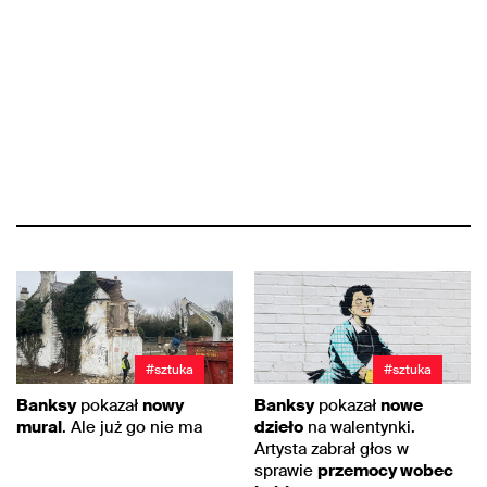
#sztuka
#sztuka
Banksy
pokazał
nowy
Banksy
pokazał
nowe
mural
. Ale już go nie ma
dzieło
na walentynki.
Artysta zabrał głos w
sprawie
przemocy wobec