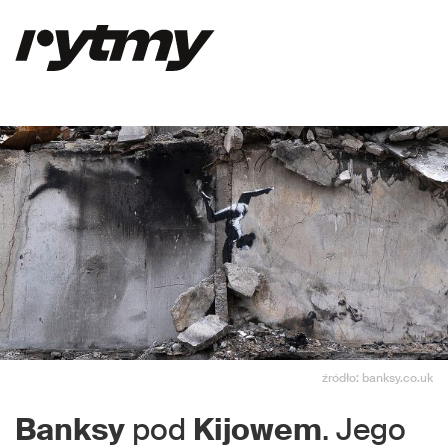
źródło: banksy.co.uk
Banksy
pod
Kijowem
. Jego