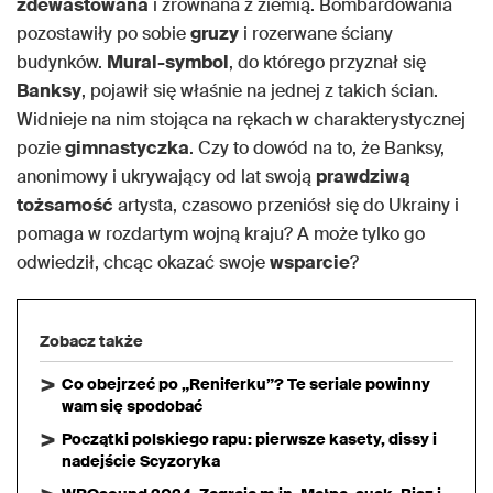
zdewastowana
i zrównana z ziemią. Bombardowania
pozostawiły po sobie
gruzy
i rozerwane ściany
budynków.
Mural-symbol
, do którego przyznał się
Banksy
, pojawił się właśnie na jednej z takich ścian.
Widnieje na nim stojąca na rękach w charakterystycznej
pozie
gimnastyczka
. Czy to dowód na to, że Banksy,
anonimowy i ukrywający od lat swoją
prawdziwą
tożsamość
artysta, czasowo przeniósł się do Ukrainy i
pomaga w rozdartym wojną kraju? A może tylko go
odwiedził, chcąc okazać swoje
wsparcie
?
Zobacz także
Co obejrzeć po „Reniferku”? Te seriale powinny
wam się spodobać
Początki polskiego rapu: pierwsze kasety, dissy i
nadejście Scyzoryka