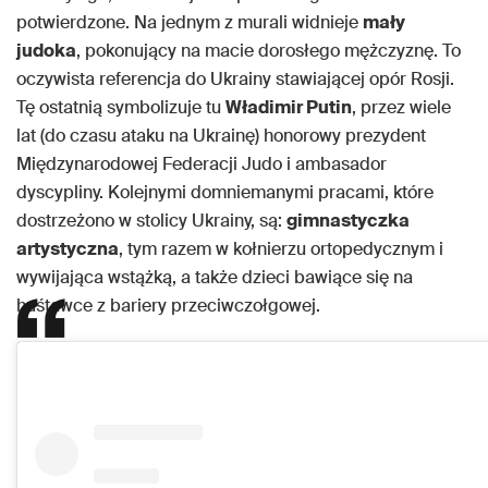
potwierdzone. Na jednym z murali widnieje
mały
judoka
, pokonujący na macie dorosłego mężczyznę. To
oczywista referencja do Ukrainy stawiającej opór Rosji.
Tę ostatnią symbolizuje tu
Władimir Putin
, przez wiele
lat (do czasu ataku na Ukrainę) honorowy prezydent
Międzynarodowej Federacji Judo i ambasador
dyscypliny. Kolejnymi domniemanymi pracami, które
dostrzeżono w stolicy Ukrainy, są:
gimnastyczka
artystyczna
, tym razem w kołnierzu ortopedycznym i
wywijająca wstążką, a także dzieci bawiące się na
huśtawce z bariery przeciwczołgowej.