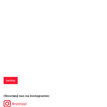
banksy
Obserwuj nas na instagramie:
@rytmypl