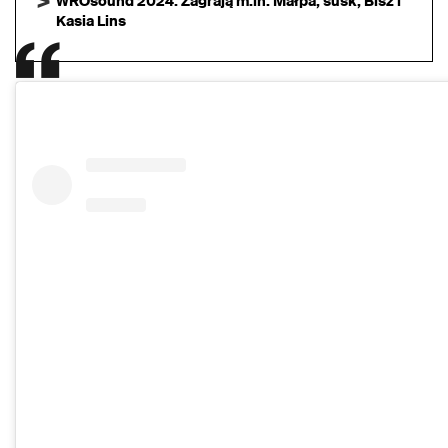
WROsound 2024. Zagrają m.in. Małpa, susk, Bisz i
Kasia Lins