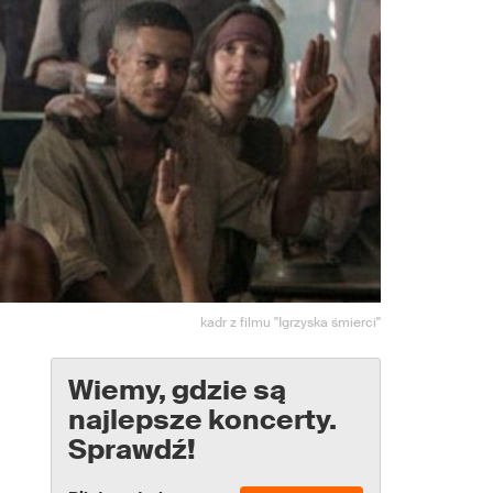
kadr z filmu "Igrzyska śmierci"
Wiemy, gdzie są
najlepsze koncerty.
Sprawdź!