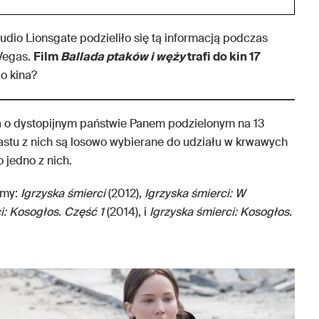
udio Lionsgate podzieliło się tą informacją podczas
Vegas.
Film
Ballada ptaków i węży
trafi do kin 17
o kina?
da o dystopijnym państwie Panem podzielonym na 13
astu z nich są losowo wybierane do udziału w krwawych
 jedno z nich.
lmy:
Igrzyska śmierci
(2012),
Igrzyska śmierci: W
i: Kosogłos. Część 1
(2014), i
Igrzyska śmierci: Kosogłos.