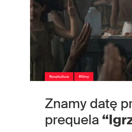
#popkultura
#filmy
Znamy datę pr
prequela
“Igr