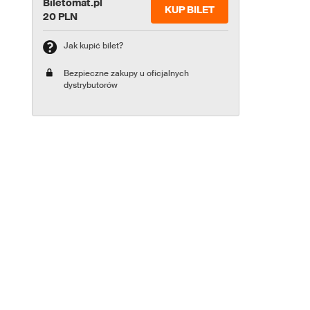
Biletomat.pl
KUP BILET
20 PLN
Jak kupić bilet?
Bezpieczne zakupy u oficjalnych
dystrybutorów