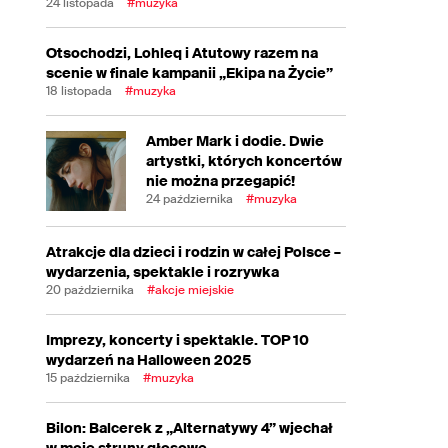
24 listopada
#muzyka
Otsochodzi, Lohleq i Atutowy razem na
scenie w finale kampanii „Ekipa na Życie”
18 listopada
#muzyka
Amber Mark i dodie. Dwie
artystki, których koncertów
nie można przegapić!
24 października
#muzyka
Atrakcje dla dzieci i rodzin w całej Polsce –
wydarzenia, spektakle i rozrywka
20 października
#akcje miejskie
Imprezy, koncerty i spektakle. TOP 10
wydarzeń na Halloween 2025
15 października
#muzyka
Bilon: Balcerek z „Alternatywy 4” wjechał
w moje struny głosowe