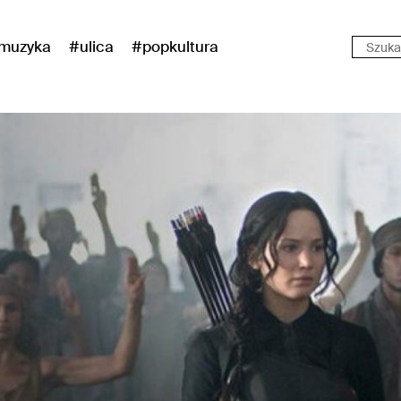
muzyka
#ulica
#popkultura