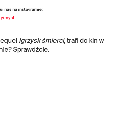
j nas na instagramie:
rytmypl
prequel
Igrzysk śmierci
, trafi do kin w
nie? Sprawdźcie.