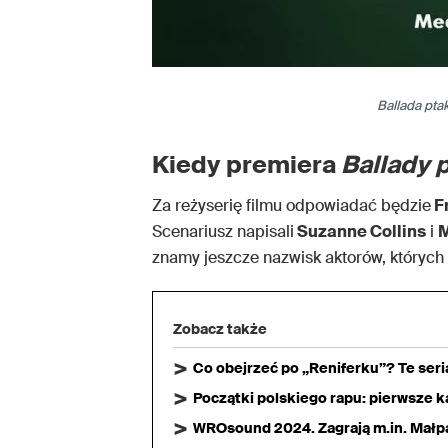
Ballada pta
Kiedy premiera
Ballady 
Za reżyserię filmu odpowiadać będzie
F
Scenariusz napisali
Suzanne Collins
i
M
znamy jeszcze nazwisk aktorów, których
Zobacz także
Co obejrzeć po „Reniferku”? Te ser
Początki polskiego rapu: pierwsze ka
WROsound 2024. Zagrają m.in. Małpa,