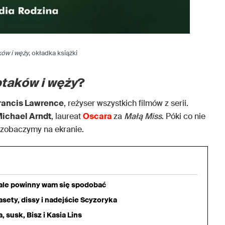
ków i węży
, okładka książki
ptaków i węży
?
rancis Lawrence
, reżyser wszystkich filmów z serii.
ichael Arndt
, laureat
Oscara
za
Małą Miss
. Póki co nie
 zobaczymy na ekranie.
iale powinny wam się spodobać
sety, dissy i nadejście Scyzoryka
 susk, Bisz i Kasia Lins