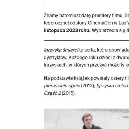
Znamy natomiast datę premiery filmu. St
tegorocznej odsłony CinemaCon w Las 
listopada 2023 roku.
Wybierzecie się d
Igrzyska śmierci
to seria, która opowia
dystryktów. Każdego roku dzieci z dwun
igrzyskach, w których przeżyć może tylko
Na podstawie książek powstały cztery fi
pierścieniu ognia
(2013),
Igrzyska śmierc
Część 2
(2015).