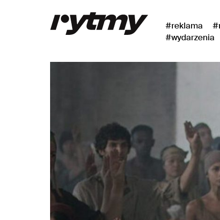
#reklama
#
#wydarzenia