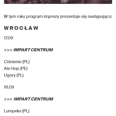
W tym roku program imprezy prezentuje się następująco:
W R O C Ł A W
17.09
>>>
IMPART CENTRUM
Ciśnienie (PL)
Ale Hop (PE)
Ugory (PL)
18.09
>>>
IMPART CENTRUM
Lumpeks (PL)