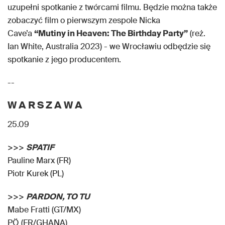
uzupełni spotkanie z twórcami filmu. Będzie można także
zobaczyć film o pierwszym zespole Nicka
Cave’a
“Mutiny in Heaven: The Birthday Party”
(reż.
Ian White, Australia 2023) - we Wrocławiu odbędzie się
spotkanie z jego producentem.
--
W A R S Z A W A
25.09
>>>
SPATIF
Pauline Marx (FR)
Piotr Kurek (PL)
>>>
PARDON, TO TU
Mabe Fratti (GT/MX)
PÖ (FR/GHANA)