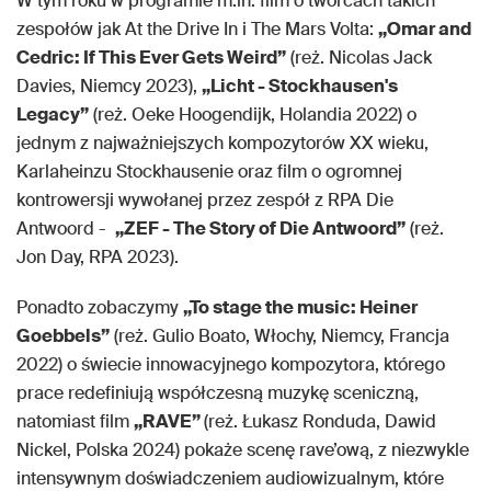
W tym roku w programie m.in. film o twórcach takich
zespołów jak At the Drive In i The Mars Volta:
„Omar and
Cedric: If This Ever Gets Weird”
(reż. Nicolas Jack
Davies, Niemcy 2023),
„Licht - Stockhausen's
Legacy”
(reż. Oeke Hoogendijk, Holandia 2022) o
jednym z najważniejszych kompozytorów XX wieku,
Karlaheinzu Stockhausenie oraz film o ogromnej
kontrowersji wywołanej przez zespół z RPA Die
Antwoord -
„ZEF - The Story of Die Antwoord”
(reż.
Jon Day, RPA 2023).
Ponadto zobaczymy
„To stage the music: Heiner
Goebbels”
(reż. Gulio Boato, Włochy, Niemcy, Francja
2022) o świecie innowacyjnego kompozytora, którego
prace redefiniują współczesną muzykę sceniczną,
natomiast film
„RAVE”
(reż. Łukasz Ronduda, Dawid
Nickel, Polska 2024) pokaże scenę rave’ową, z niezwykle
intensywnym doświadczeniem audiowizualnym, które