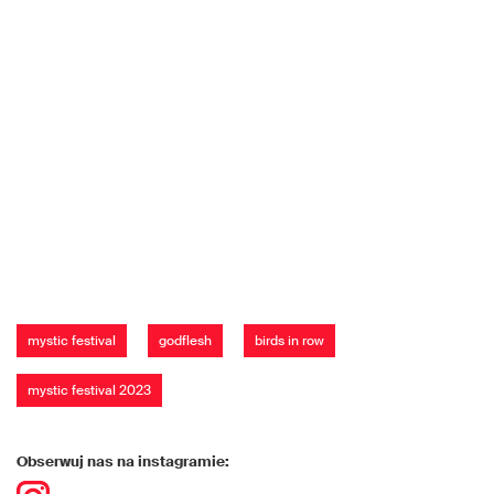
mystic festival
godflesh
birds in row
mystic festival 2023
Obserwuj nas na instagramie: