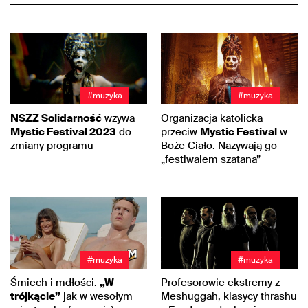
#muzyka
#muzyka
NSZZ Solidarność
wzywa
Organizacja katolicka
Mystic Festival 2023
do
przeciw
Mystic Festival
w
zmiany programu
Boże Ciało. Nazywają go
„festiwalem szatana”
#muzyka
#muzyka
Śmiech i mdłości.
„W
Profesorowie ekstremy z
trójkącie”
jak w wesołym
Meshuggah, klasycy thrashu