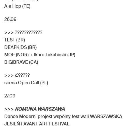
Ale Hop (PE)
26.09
>>> ????????????
TEST (BR)
DEAFKIDS (BR)
MOE (NOR) + Ikuro Takahashi (JP)
BIG|BRAVE (CA)
>>>
C
?????
scena Open Call (PL)
27.09
>>>
KOMUNA WARSZAWA
Dance Modern: projekt wspólny festiwali WARSZAWSKA
JESIEŃ i AVANT ART FESTIVAL