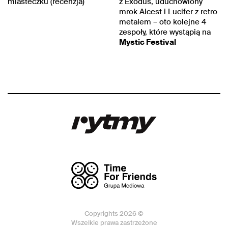
miasteczku (recenzja)
z Exodus, uduchowiony
mrok Alcest i Lucifer z retro
metalem – oto kolejne 4
zespoły, które wystąpią na
Mystic Festival
Copyrights 2026 ©
Wszelkie prawa zastrzeżone